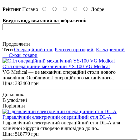
Рейтинг
Погано
Добре
Введіть код, вказаний на зображенні:
Продовжити
Теги
Операційний стіл
,
Рентген прозорий
,
Електричний
Схожі товари
Cтіл операційний механічний YS-100 VG Medical
VG Medical — це механічні операційні столи нового
покоління. Особливості операційного механічного..
Ціна: 383460 грн
До кошика
В улюблені
Порівняти
Гідравлічний електричний операційний стіл DL-A
Гідравлічний електричний операційний стіл DL-A для
клінічної хірургії створено відповідно до по..
Ціна: 518779 грн