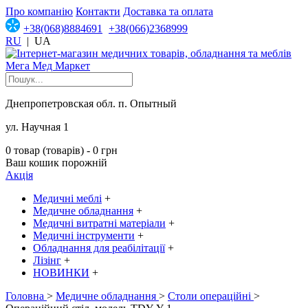
Про компанію
Контакти
Доставка та оплата
+38(068)8884691
+38(066)2368999
RU
|
UA
Днепропетровская обл. п. Опытный
ул. Научная 1
0 товар (товарів) - 0 грн
Ваш кошик порожній
Акція
Медичні меблі
+
Медичне обладнання
+
Медичні витратні матеріали
+
Медичні інструменти
+
Обладнання для реабілітації
+
Лізінг
+
НОВИНКИ
+
Головна
>
Медичне обладнання
>
Столи операційні
>