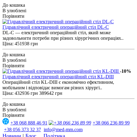
До кошика
В улюблені
Порівняти
Гідравлічний електричний операційний стіл DL-C
DL-С — електричний операційний стіл, який може
задовольнити потреби при різних хірургічних операціях..
Ціна: 451938 грн
До кошика
В улюблені
Порівняти
-10%
Гідравлічний електричний операційний стіл KL-DIII
Операційний стіл KL-DIII є економічно ефективним,
мобільним і відповідає вимогам різних хірургі..
Ціна:
432936 грн
389642 грн
До кошика
В улюблені
Порівняти
+38 068 888 46 91
+38 066 236 89 99
+38 056 373 32 37
info@med-mm.com
Новини
|
Блог
Політика