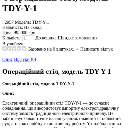
TDY-Y-1
: 2957
Модель:
TDY-Y-1
Наявність:
На складі
Ціна:
995000 грн
Кількість:
До кошика
Швидке замовлення
В улюблені
Базовано на 0 відгуках.
•
Написати відгук
Опис
Відгуки (0)
Операційний стіл, модель TDY-Y-1
Операційний стіл, модель TDY-Y-1
Опис:
Електричний операційний стіл TDY-Y-1 — це сучасне
обладнання, що використовує імпортну електрогідравлічну
систему замість традиційного електричного приводу. Це
забезпечує більш точне налаштування, плавний і стабільний
рух, а також надійну та довговічну роботу. Y-подібна основа