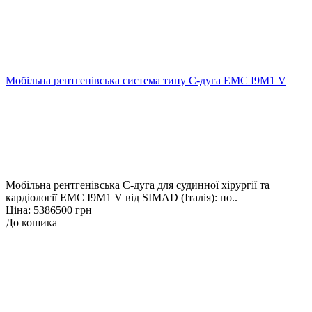
Мобільна рентгенівська система типу С-дуга EMC I9M1 V
Мобільна рентгенівська С-дуга для судинної хірургії та
кардіології EMC I9M1 V від SIMAD (Італія): по..
Ціна: 5386500 грн
До кошика