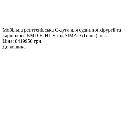
Мобільна рентгенівська С-дуга для судинної хірургії та
кардіології EMD F2H1 V від SIMAD (Італія): на..
Ціна: 8419950 грн
До кошика