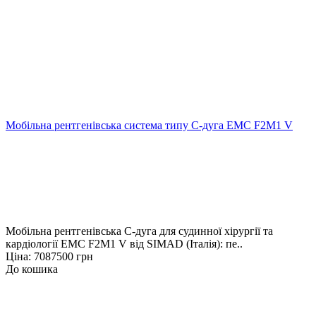
Мобільна рентгенівська система типу С-дуга EMC F2M1 V
Мобільна рентгенівська С-дуга для судинної хірургії та
кардіології EMC F2M1 V від SIMAD (Італія): пе..
Ціна: 7087500 грн
До кошика