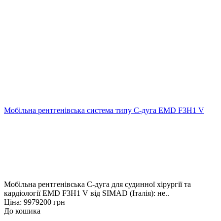
Мобільна рентгенівська система типу С-дуга EMD F3H1 V
Мобільна рентгенівська С-дуга для судинної хірургії та
кардіології EMD F3H1 V від SIMAD (Італія): не..
Ціна: 9979200 грн
До кошика