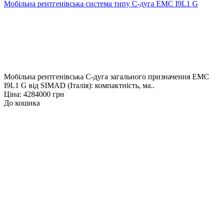
Мобільна рентгенівська система типу С-дуга EMC I9L1 G
Мобільна рентгенівська С-дуга загального призначення EMC
I9L1 G від SIMAD (Італія): компактність, ма..
Ціна: 4284000 грн
До кошика