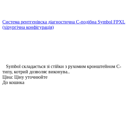
Система рентгенівска діагностична C-подібна Symbol FPXL
(хірургічна конфігурація)
Symbol складається зі стійки з рухомим кронштейном С-
типу, котрий дозволяє виконува..
Ціна: Ціну уточнюйте
До кошика