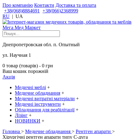
Про компанію
Контакти
Доставка та оплата
+38(068)8884691
+38(066)2368999
RU
|
UA
Днепропетровская обл. п. Опытный
ул. Научная 1
0 товар (товарів) - 0 грн
Ваш кошик порожній
Акція
Медичні меблі
+
Медичне обладнання
+
Медичні витратні матеріали
+
Медичні інструменти
+
Обладнання для реабілітації
+
Лізінг
+
НОВИНКИ
+
Головна
>
Медичне обладнання
>
Рентген апарати
>
Хірургічні рентген апарати типу С-дуга