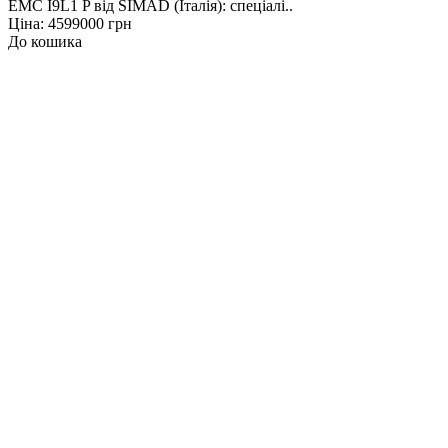
EMC I9L1 P від SIMAD (Італія): спеціалі..
Ціна: 4599000 грн
До кошика