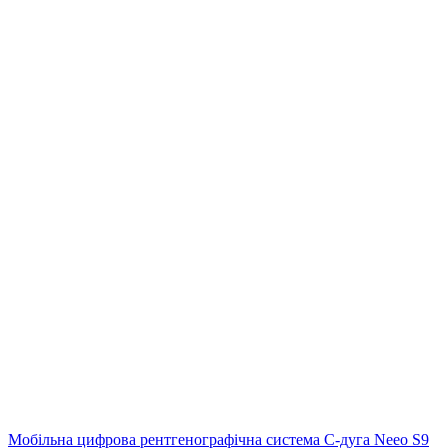
Мобільна цифрова рентгенографічна система С-дуга Neeo S9