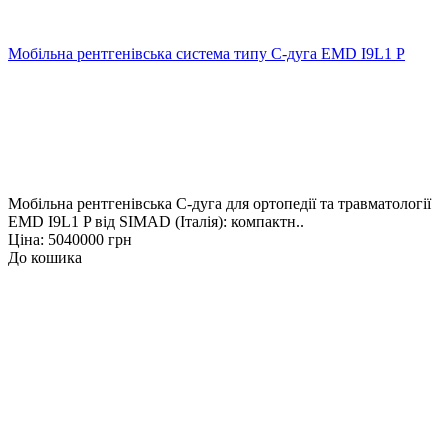
Мобільна рентгенівська система типу С-дуга EMD I9L1 P
Мобільна рентгенівська С-дуга для ортопедії та травматології
EMD I9L1 P від SIMAD (Італія): компактн..
Ціна: 5040000 грн
До кошика