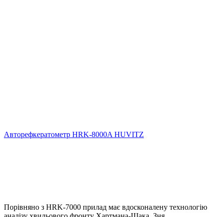
Авторефкератометр HRK-8000A HUVITZ
Порівняно з HRK-7000 прилад має вдосконалену технологію
аналізу хвильового фронту Хартмана-Шака. Зня..