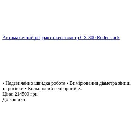
Автоматичний рефракто-кератометр CX 800 Rodenstock
• Надзвичайно швидка робота • Вимірювання діаметра зіниці
та рогівки • Кольоровий сенсорний е..
Ціна: 214500 грн
До кошика