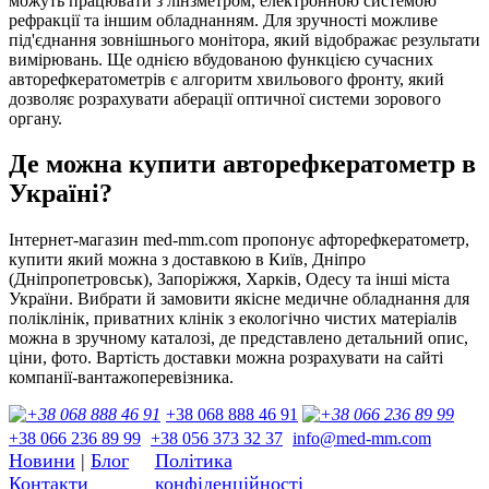
можуть працювати з лінзметром, електронною системою
рефракції та іншим обладнанням. Для зручності можливе
під'єднання зовнішнього монітора, який відображає результати
вимірювань. Ще однією вбудованою функцією сучасних
авторефкератометрів є алгоритм хвильового фронту, який
дозволяє розрахувати аберації оптичної системи зорового
органу.
Де можна купити авторефкератометр в
Україні?
Інтернет-магазин med-mm.com пропонує афторефкератометр,
купити який можна з доставкою в Київ, Дніпро
(Дніпропетровськ), Запоріжжя, Харків, Одесу та інші міста
України. Вибрати й замовити якісне медичне обладнання для
поліклінік, приватних клінік з екологічно чистих матеріалів
можна в зручному каталозі, де представлено детальний опис,
ціни, фото. Вартість доставки можна розрахувати на сайті
компанії-вантажоперевізника.
+38 068 888 46 91
+38 066 236 89 99
+38 056 373 32 37
info@med-mm.com
Новини
|
Блог
Політика
Контакти
конфіденційності