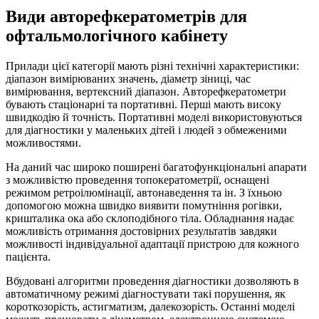
Види авторефкератометрів для
офтальмологічного кабінету
Прилади цієї категорії мають різні технічні характеристики:
діапазон вимірюваних значень, діаметр зіниці, час
вимірювання, вертексний діапазон. Авторефкератометри
бувають стаціонарні та портативні. Перші мають високу
швидкодію й точність. Портативні моделі використовуються
для діагностики у маленьких дітей і людей з обмеженими
можливостями.
На даний час широко поширені багатофункціональні апарати
з можливістю проведення топокератометрії, оснащені
режимом ретроілюмінації, автонаведення та ін. З їхньою
допомогою можна швидко виявити помутніння рогівки,
кришталика ока або склоподібного тіла. Обладнання надає
можливість отримання достовірних результатів завдяки
можливості індивідуальної адаптації пристрою для кожного
пацієнта.
Вбудовані алгоритми проведення діагностики дозволяють в
автоматичному режимі діагностувати такі порушення, як
короткозорість, астигматизм, далекозорість. Останні моделі