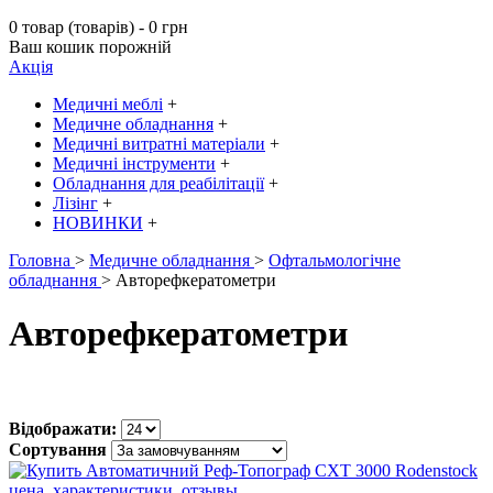
0 товар (товарів) - 0 грн
Ваш кошик порожній
Акція
Медичні меблі
+
Медичне обладнання
+
Медичні витратні матеріали
+
Медичні інструменти
+
Обладнання для реабілітації
+
Лізінг
+
НОВИНКИ
+
Головна
>
Медичне обладнання
>
Офтальмологічне
обладнання
> Авторефкератометри
Авторефкератометри
Відображати:
Сортування