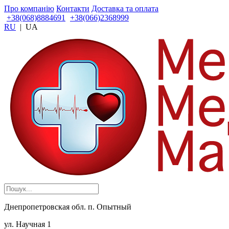
Про компанію
Контакти
Доставка та оплата
+38(068)8884691
+38(066)2368999
RU
|
UA
Днепропетровская обл. п. Опытный
ул. Научная 1