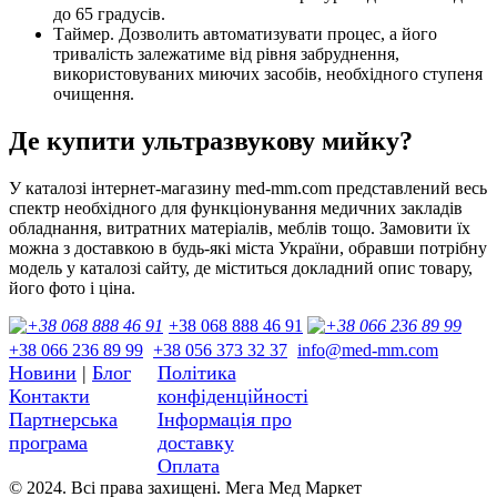
до 65 градусів.
Таймер. Дозволить автоматизувати процес, а його
тривалість залежатиме від рівня забруднення,
використовуваних миючих засобів, необхідного ступеня
очищення.
Де купити ультразвукову мийку?
У каталозі інтернет-магазину med-mm.com представлений весь
спектр необхідного для функціонування медичних закладів
обладнання, витратних матеріалів, меблів тощо. Замовити їх
можна з доставкою в будь-які міста України, обравши потрібну
модель у каталозі сайту, де міститься докладний опис товару,
його фото і ціна.
+38 068 888 46 91
+38 066 236 89 99
+38 056 373 32 37
info@med-mm.com
Новини
|
Блог
Політика
Контакти
конфіденційності
Партнерська
Інформація про
програма
доставку
Оплата
© 2024. Всі права захищені. Мега Мед Маркет