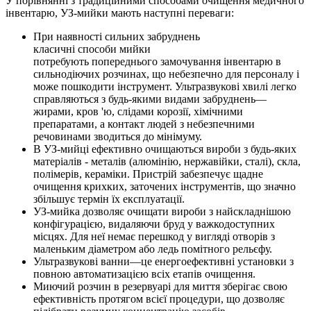
У порівнянні з традиційними способами очищення медичного
інвентарю, УЗ-мийки мають наступні переваги:
При наявності сильних забруднень
класичні способи мийки
потребують попереднього замочування інвентарю в
сильнодіючих розчинах, що небезпечно для персоналу і
може пошкодити інструмент. Ультразвукові хвилі легко
справляються з будь-якими видами забруднень—
жирами, кров 'ю, слідами корозії, хімічними
препаратами, а контакт людей з небезпечними
речовинами зводиться до мінімуму.
В УЗ-мийці ефективно очищаються вироби з будь-яких
матеріалів - металів (алюмінію, нержавійки, сталі), скла,
полімерів, кераміки. Пристрій забезпечує щадне
очищення крихких, заточених інструментів, що значно
збільшує термін їх експлуатації.
УЗ-мийка дозволяє очищати вироби з найскладнішою
конфігурацією, видаляючи бруд у важкодоступних
місцях. Для неї немає перешкод у вигляді отворів з
маленьким діаметром або ледь помітного рельєфу.
Ультразвукові ванни—це енергоефективні установки з
повною автоматизацією всіх етапів очищення.
Миючий розчин в резервуарі для миття зберігає свою
ефективність протягом всієї процедури, що дозволяє