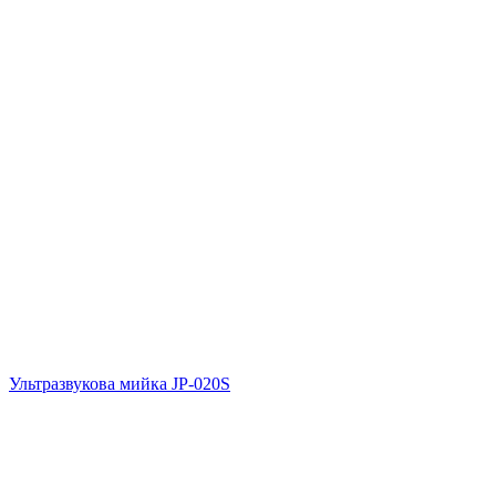
Ультразвукова мийка JP-020S