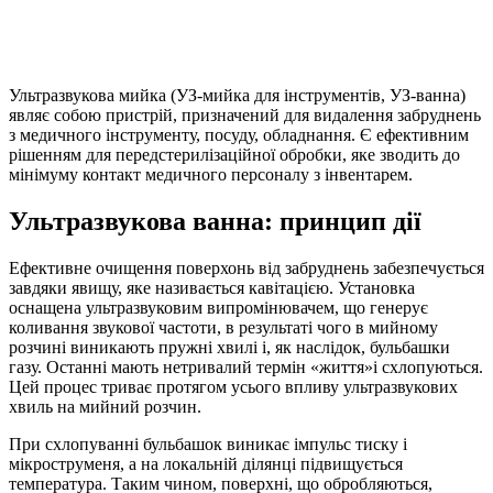
Ультразвукова мийка (УЗ-мийка для інструментів, УЗ-ванна)
являє собою пристрій, призначений для видалення забруднень
з медичного інструменту, посуду, обладнання. Є ефективним
рішенням для передстерилізаційної обробки, яке зводить до
мінімуму контакт медичного персоналу з інвентарем.
Ультразвукова ванна: принцип дії
Ефективне очищення поверхонь від забруднень забезпечується
завдяки явищу, яке називається кавітацією. Установка
оснащена ультразвуковим випромінювачем, що генерує
коливання звукової частоти, в результаті чого в мийному
розчині виникають пружні хвилі і, як наслідок, бульбашки
газу. Останні мають нетривалий термін «життя»і схлопуються.
Цей процес триває протягом усього впливу ультразвукових
хвиль на мийний розчин.
При схлопуванні бульбашок виникає імпульс тиску і
мікроструменя, а на локальній ділянці підвищується
температура. Таким чином, поверхні, що обробляються,