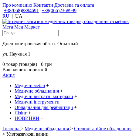
Про компанію
Контакти
Доставка та оплата
+38(068)8884691
+38(066)2368999
RU
|
UA
Днепропетровская обл. п. Опытный
ул. Научная 1
0 товар (товарів) - 0 грн
Ваш кошик порожній
Акція
Медичні меблі
+
Медичне обладнання
+
Медичні витратні матеріали
+
Медичні інструменти
+
Обладнання для реабілітації
+
Лізінг
+
НОВИНКИ
+
Головна
>
Медичне обладнання
>
Стерилізаційне обладнання
> Ультразвукові ванни