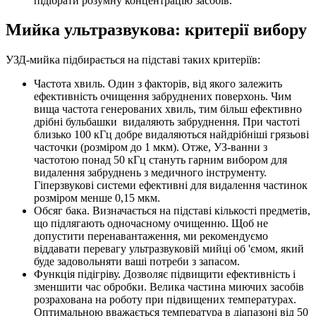
підібрати розумну концентрацію засобів.
Мийка ультразвукова: критерії вибору
УЗД-мийка підбирається на підставі таких критеріїв:
Частота хвиль. Один з факторів, від якого залежить
ефективність очищення забруднених поверхонь. Чим
вища частота генерованих хвиль, тим більш ефективно
дрібні бульбашки видаляють забруднення. При частоті
близько 100 кГц добре видаляються найдрібніші грязьові
часточки (розміром до 1 мкм). Отже, УЗ-ванни з
частотою понад 50 кГц стануть гарним вибором для
видалення забруднень з медичного інструменту.
Гіперзвукові системи ефективні для видалення частинок
розміром менше 0,15 мкм.
Обсяг бака. Визначається на підставі кількості предметів,
що підлягають одночасному очищенню. Щоб не
допустити перенавантаження, ми рекомендуємо
віддавати перевагу ультразвуковій мийці об 'ємом, який
буде задовольняти ваші потреби з запасом.
Функція підігріву. Дозволяє підвищити ефективність і
зменшити час обробки. Велика частина миючих засобів
розрахована на роботу при підвищених температурах.
Оптимальною вважається температура в діапазоні від 50