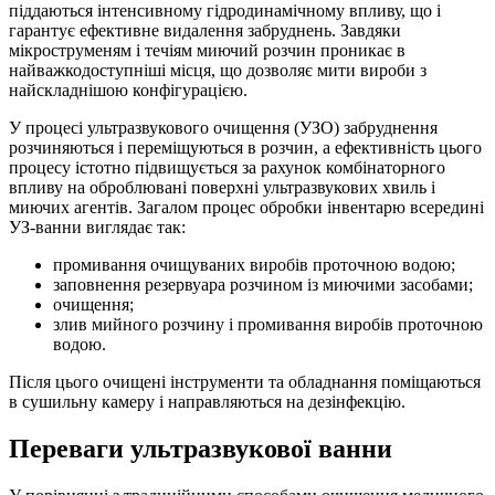
піддаються інтенсивному гідродинамічному впливу, що і
гарантує ефективне видалення забруднень. Завдяки
мікроструменям і течіям миючий розчин проникає в
найважкодоступніші місця, що дозволяє мити вироби з
найскладнішою конфігурацією.
У процесі ультразвукового очищення (УЗО) забруднення
розчиняються і переміщуються в розчин, а ефективність цього
процесу істотно підвищується за рахунок комбінаторного
впливу на оброблювані поверхні ультразвукових хвиль і
миючих агентів. Загалом процес обробки інвентарю всередині
УЗ-ванни виглядає так:
промивання очищуваних виробів проточною водою;
заповнення резервуара розчином із миючими засобами;
очищення;
злив мийного розчину і промивання виробів проточною
водою.
Після цього очищені інструменти та обладнання поміщаються
в сушильну камеру і направляються на дезінфекцію.
Переваги ультразвукової ванни