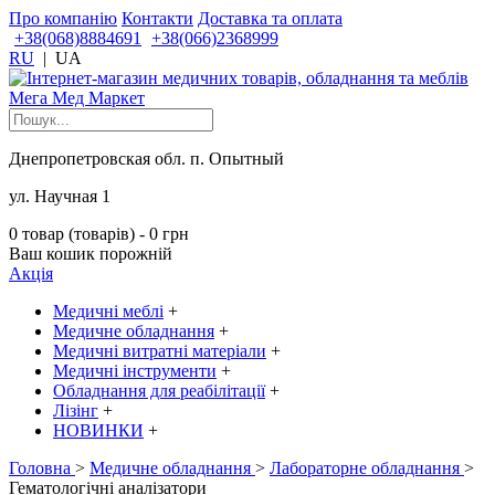
Про компанію
Контакти
Доставка та оплата
+38(068)8884691
+38(066)2368999
RU
|
UA
Днепропетровская обл. п. Опытный
ул. Научная 1
0 товар (товарів) - 0 грн
Ваш кошик порожній
Акція
Медичні меблі
+
Медичне обладнання
+
Медичні витратні матеріали
+
Медичні інструменти
+
Обладнання для реабілітації
+
Лізінг
+
НОВИНКИ
+
Головна
>
Медичне обладнання
>
Лабораторне обладнання
>
Гематологічні аналізатори