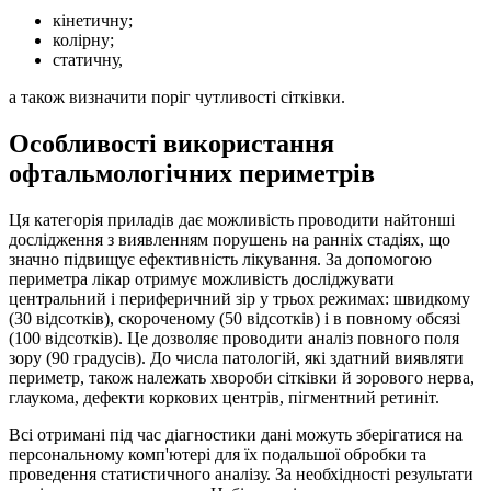
кінетичну;
колірну;
статичну,
а також визначити поріг чутливості сітківки.
Особливості використання
офтальмологічних периметрів
Ця категорія приладів дає можливість проводити найтонші
дослідження з виявленням порушень на ранніх стадіях, що
значно підвищує ефективність лікування. За допомогою
периметра лікар отримує можливість досліджувати
центральний і периферичний зір у трьох режимах: швидкому
(30 відсотків), скороченому (50 відсотків) і в повному обсязі
(100 відсотків). Це дозволяє проводити аналіз повного поля
зору (90 градусів). До числа патологій, які здатний виявляти
периметр, також належать хвороби сітківки й зорового нерва,
глаукома, дефекти коркових центрів, пігментний ретиніт.
Всі отримані під час діагностики дані можуть зберігатися на
персональному комп'ютері для їх подальшої обробки та
проведення статистичного аналізу. За необхідності результати