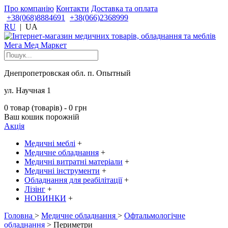
Про компанію
Контакти
Доставка та оплата
+38(068)8884691
+38(066)2368999
RU
|
UA
Днепропетровская обл. п. Опытный
ул. Научная 1
0 товар (товарів) - 0 грн
Ваш кошик порожній
Акція
Медичні меблі
+
Медичне обладнання
+
Медичні витратні матеріали
+
Медичні інструменти
+
Обладнання для реабілітації
+
Лізінг
+
НОВИНКИ
+
Головна
>
Медичне обладнання
>
Офтальмологічне
обладнання
> Периметри