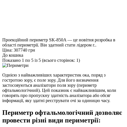
Проекційний периметр SK-850A — це новітня розробка в
області периметрії. Він здатний стати лідером г..
Ціна: 307740 грн
До кошика
Показано 1 по 5 із 5 (всього сторінок: 1)
Однією з найважливіших характеристик ока, поряд з
гостротою зору, є поле зору. Для його визначення
застосовуються аналізатори поля зору (периметр
офтальмологічний). Цей показник є найважливішим, коли
говорять про пропускну здатність аналізатора або обсяг
інформації, яку здатні реєструвати очі за одиницю часу.
Периметр офтальмологічний дозволяє
провести різні види периметрії: