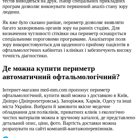
тестів виводяться на друк. Набір спеціальних прикладних
програм дозволяє виконувати первинний аналіз стану зору
людини.
Як вже було сказано раніше, периметр дозволяє виявляти
багато захворювань органів зору на ранніх стадіях. Для
визначення чутливості сітківки ока периметр оснащується
спеціальними пороговими програмами. Аналізатори поля
зору використовуються для щоденного прийому пацієнтів в
офтальмологічних кабінетах і клініках і забезпечують високу
точність діагностики.
Де можна купити периметр
автоматичний офтальмологічний?
Інтернет-магазин med-mm.com пропонує периметр
офтальмологічний, купити який можна з доставкою в Київ,
Дніпро (Дніпропетровськ), Запоріжжя, Харків, Одесу та інші
міста України. Вибрати й замовити якісне медичне
обладнання для поліклінік, приватних клінік з екологічно
чистих матеріалів можна в зручному каталозі, де представлено
детальний опис, ціни, фото. Вартість доставки можна
розрахувати на сайті компаній-вантажоперевізників.