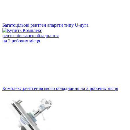
Багатоцільові рентген апарати типу U-дуга
Комплекс рентгенівського обладнання на 2 робочих місця