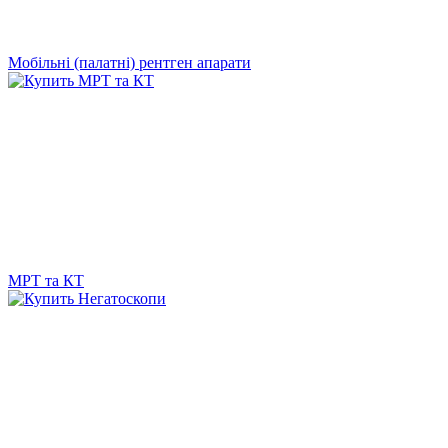
Мобільні (палатні) рентген апарати
МРТ та КТ