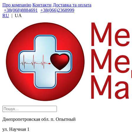
Про компанію
Контакти
Доставка та оплата
+38(068)8884691
+38(066)2368999
RU
|
UA
Днепропетровская обл. п. Опытный
ул. Научная 1