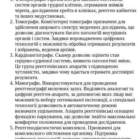
систем органів грудної клітини, отримання знімків
черепа, дослідження хребта в клініках, рентген кабінетах
та інших медустановах.
Томографи. Комп'ютерні томографи призначені для
здійснення широкого спектру медичних досліджень, що
дозволяє діагностувати багато патологій внутрішніх
органів і систем. Завдяки впровадженню цифрових
технологій є можливість обробки отриманих результатів
і зображень, ведення архівів.
Кардіоангіографи. Сканер дозволяє оцінити стан
серцево-судинної системи, виявити патологічні зміни.
Це група рентгенівських апаратів з підвищеною
чутливістю, завдяки чому вдається отримати достовірні
результати.
Мамографи. Використовуються для проведення
рентгенографії молочних залоз. Виділяють аналогові та
цифрові рентген-апарати, за допомогою яких лікар має
можливість вибору оптимальної експозиції, а спеціальні
технології дозволяють в автоматичному режимі
визначати ущільнення. Апарати рентгенівські оснащені
функцією паркування, що дозволяє знайти максимально
комфортне положення для проведення дослідження.
Рентгенодіагностичні комплекси. Призначені для
комплексного обстеження організму. Підтримка
цифрових технологій дозволяє отримувати результати