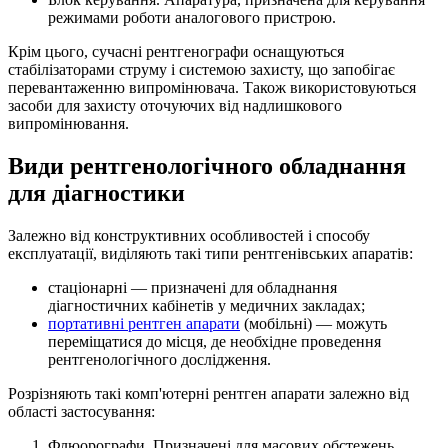
режимами роботи аналогового пристрою.
Крім цього, сучасні рентгенографи оснащуються
стабілізаторами струму і системою захисту, що запобігає
перевантаженню випромінювача. Також використовуються
засоби для захисту оточуючих від надлишкового
випромінювання.
Види рентгенологічного обладнання
для діагностики
Залежно від конструктивних особливостей і способу
експлуатації, виділяють такі типи рентгенівських апаратів:
стаціонарні — призначені для обладнання
діагностичних кабінетів у медичних закладах;
портативні рентген апарати
(мобільні) — можуть
переміщатися до місця, де необхідне проведення
рентгенологічного дослідження.
Розрізняють такі комп'ютерні рентген апарати залежно від
області застосування:
Флюорографи. Призначені для масових обстежень