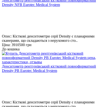
Денситометр рентгенівський кістковий повноформатний
Density NFB Eurotec Medical System
Опис: Кісткові денситометри серії Density є планарними
сканерами, що складаються з нерухомого сто..
Ціна: 3910500 грн
До кошика
Денситометр рентгенівський кістковий повноформатний
Density PB Eurotec Medical System
Опис: Кісткові денситометри серії Density є планарними
сканерами, що складаються з нерухомого сто..