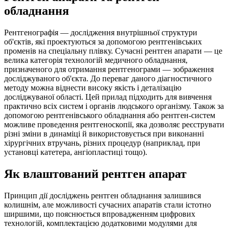
обладнання
Рентгенографія — дослідження внутрішньої структури
об'єктів, які проектуються за допомогою рентгенівських
променів на спеціальну плівку. Сучасні рентген апарати — це
велика категорія технологій медичного обладнання,
призначеного для отримання рентгенограми — зображення
досліджуваного об'єкта. До переваг даного діагностичного
методу можна віднести високу якість і деталізацію
досліджуваної області. Цей прилад підходить для вивчення
практично всіх систем і органів людського організму. Також за
допомогою рентгенівського обладнання або рентген-систем
можливе проведення рентгеноскопії, яка дозволяє реєструвати
різні зміни в динаміці й використовується при виконанні
хірургічних втручань, різних процедур (наприклад, при
установці катетера, ангіопластиці тощо).
Як влаштований рентген апарат
Принцип дії досліджень рентген обладнання залишився
колишнім, але можливості сучасних апаратів стали істотно
ширшими, що пояснюється впровадженням цифрових
технологій, комплектацією додатковими модулями для