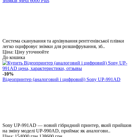
знімків Medi 6000 Plus
Система сканування та архівування рентгенівської плівки
легко оцифровує знімки для розшифрування, зб..
Ціна: Ціну уточнюйте
До кошика
-10%
Відеопринтер (аналоговий і цифровий) Sony UP-991AD
Sony UP-991AD — новий гібридний принтер, який прийшов
на зміну моделі UP-990AD, приймає як аналогови..
Ціна:
154000 грн
138600 грн