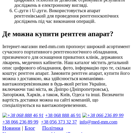
досліджень в електронному вигляді.
C-дуги і U-дуги. Використовується апарат
рентгенівський для проведення рентгеноскопічних
досліджень під час виконання операцій.
Де можна купити рентген апарат?
Інтернет-магазин med-mm.com пропонує широкий асортимент
сучасного портативного рентгенологічного обладнання,
призначеного для оснащення приватних клінік, державних
лікарень, медичних кабінетів. Наш каталог містить детальний
опис цифрового обладнання, фото, інформацію про те, скільки
коштує рентген апарат. Замовити рентген апарат, купити його
можна з доставкою, яка здійснюється компаніями-
вантажоперевізниками в будь-який регіон України,
включаючи такі міста, як Дніпро (Дніпропетровськ),
Запоріжжя, Харків, а також, Київ, Одеса та інші. Визначити
вартість доставки можна на сайті компаній, що
спеціалізуються на вантажоперевезеннях.
+38 068 888 46 91
+38 066 236 89 99
+38 056 373 32 37
info@med-mm.com
Новини
|
Блог
Політика