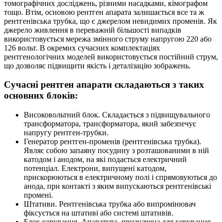
томографічних досліджень, різними насадками, кімографом
тощо. Втім, основою рентген апарата залишається все та ж
рентгенівська трубка, що є джерелом невидимих променів. Як
джерело живлення в переважній більшості випадків
використовується мережа змінного струму напругою 220 або
126 вольт. В окремих сучасних комплектаціях
рентгенологічних моделей використовується постійний струм,
що дозволяє підвищити якість і деталізацію зображень.
Сучасні рентген апарати складаються з таких
основних блоків:
Високовольтний блок. Складається з підвищувального
трансформатора, трансформатора, який забезпечує
напругу рентген-трубки.
Генератор рентген-променів (рентгенівська трубка).
Являє собою запаяну посудину з розташованими в ній
катодом і анодом, на які подається електричний
потенціал. Електрони, випущені катодом,
прискорюються в електричному полі і спрямовуються до
анода, при контакті з яким випускаються рентгенівські
промені.
Штативи. Рентгенівська трубка або випромінювач
фіксується на штативі або системі штативів.
Блок керування. Апаратура, призначена для керування