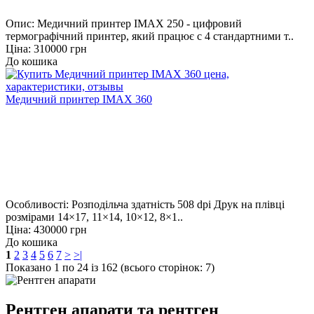
Опис: Медичний принтер IMAX 250 - цифровий
термографічний принтер, який працює c 4 стандартними т..
Ціна: 310000 грн
До кошика
Медичний принтер IMAX 360
Особливості: Розподільча здатність 508 dpi Друк на плівці
розмірами 14×17, 11×14, 10×12, 8×1..
Ціна: 430000 грн
До кошика
1
2
3
4
5
6
7
>
>|
Показано 1 по 24 із 162 (всього сторінок: 7)
Рентген апарати та рентген