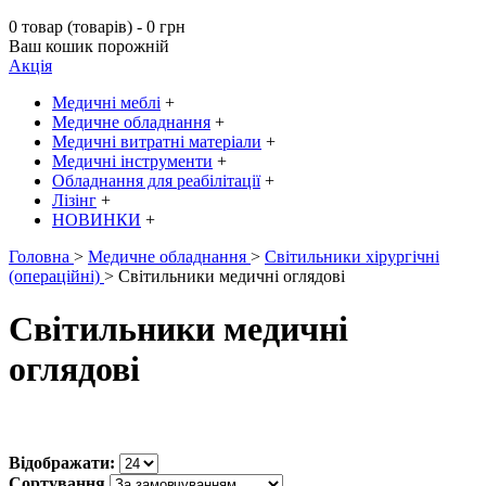
0 товар (товарів) - 0 грн
Ваш кошик порожній
Акція
Медичні меблі
+
Медичне обладнання
+
Медичні витратні матеріали
+
Медичні інструменти
+
Обладнання для реабілітації
+
Лізінг
+
НОВИНКИ
+
Головна
>
Медичне обладнання
>
Світильники хірургічні
(операційні)
> Світильники медичні оглядові
Світильники медичні
оглядові
Відображати:
Сортування