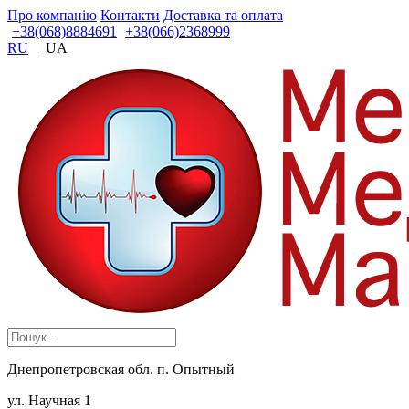
Про компанію
Контакти
Доставка та оплата
+38(068)8884691
+38(066)2368999
RU
|
UA
Днепропетровская обл. п. Опытный
ул. Научная 1