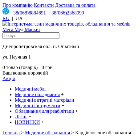
Про компанію
Контакти
Доставка та оплата
+38(068)8884691
+38(066)2368999
RU
|
UA
Днепропетровская обл. п. Опытный
ул. Научная 1
0 товар (товарів) - 0 грн
Ваш кошик порожній
Акція
Медичні меблі
+
Медичне обладнання
+
Медичні витратні матеріали
+
Медичні інструменти
+
Обладнання для реабілітації
+
Лізінг
+
НОВИНКИ
+
Головна
>
Медичне обладнання
> Кардіологічне обладнання