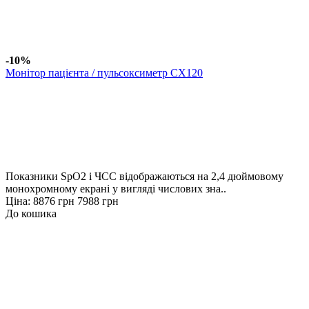
-10%
Монітор пацієнта / пульсоксиметр CX120
Показники SpO2 і ЧСС відображаються на 2,4 дюймовому
монохромному екрані у вигляді числових зна..
Ціна:
8876 грн
7988 грн
До кошика