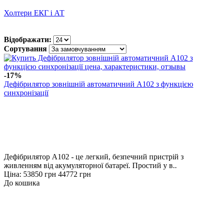
Холтери ЕКГ і АТ
Відображати:
Сортування
-17%
Дефібрилятор зовнішній автоматичний А102 з функцією
синхронізації
Дефібрилятор А102 - це легкий, безпечний пристрій з
живленням від акумуляторної батареї. Простий у в..
Ціна:
53850 грн
44772 грн
До кошика