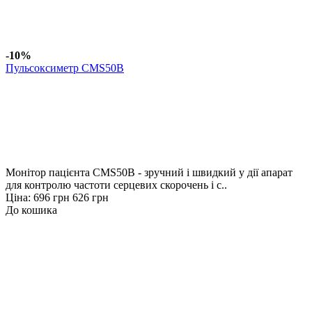
-10%
Пульсоксиметр CMS50B
Монітор пацієнта CMS50B - зручний і швидкий у дії апарат
для контролю частоти серцевих скорочень і с..
Ціна:
696 грн
626 грн
До кошика