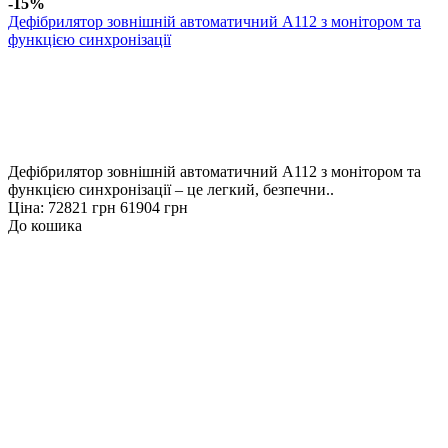
-15%
Дефібрилятор зовнішній автоматичний А112 з монітором та
функцією синхронізації
Дефібрилятор зовнішній автоматичний А112 з монітором та
функцією синхронізації – це легкий, безпечни..
Ціна:
72821 грн
61904 грн
До кошика