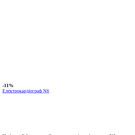
-11%
Електрокардіограф N6