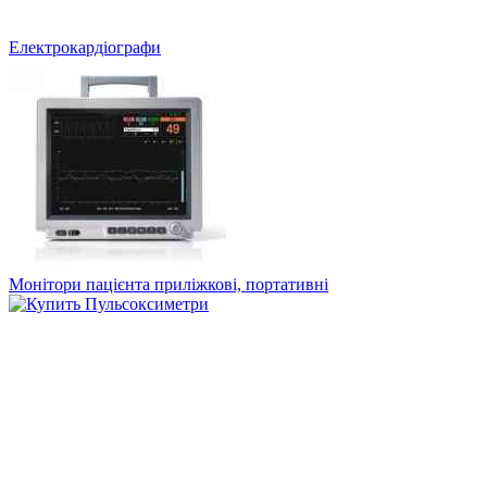
Електрокардіографи
Монітори пацієнта приліжкові, портативні