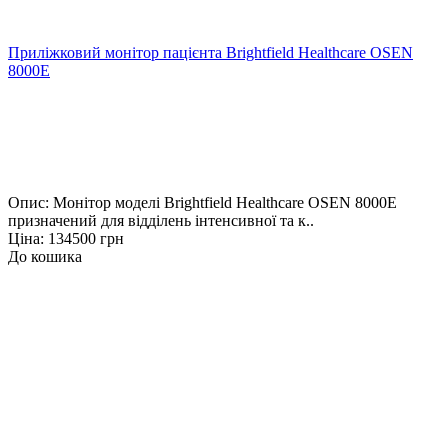
Приліжковий монітор пацієнта Brightfield Healthcare OSEN
8000E
Опис: Монітор моделі Brightfield Healthcare OSEN 8000E
призначений для відділень інтенсивної та к..
Ціна: 134500 грн
До кошика