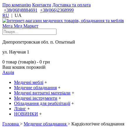
Про компанію
Контакти
Доставка та оплата
+38(068)8884691
+38(066)2368999
RU
|
UA
Днепропетровская обл. п. Опытный
ул. Научная 1
0 товар (товарів) - 0 грн
Ваш кошик порожній
Акція
Медичні меблі
+
Медичне обладнання
+
Медичні витратні матеріали
+
Медичні інструменти
+
Обладнання для реабілітації
+
Лізінг
+
НОВИНКИ
+
Головна
>
Медичне обладнання
> Кардіологічне обладнання