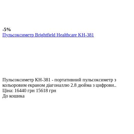
-5%
Пульсоксиметр Brightfield Healthcare KH-381
Пульсоксиметр КН-381 - портативний пульсоксиметр з
кольоровим екраном діагоналлю 2.8 дюйма з цифрови..
Ціна:
16440 грн
15618 грн
До кошика