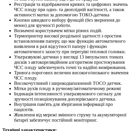
Реєстрація та відображення кривих та цифрових значень
ЧСС плоду при одно- та двоплідній вагітності, а також
активності матки за допомогою ТОКО-датчика
Кнопки швидкого вибору функцій (без звернення до
меню) для зручності роботи.
Визначені користувачем мітки різних подій.
Термопринтер високої роздільної здатності з простим
встановленням паперу, що має функцію автоматичного
виявлення в разі відсутності паперу і функцію
автоматичного захисту при перегріві теплової головки.
Ультразвукові датчики у вигляді 13 імпульсних тонких
дисків з автокореляційним алгоритмом простежування
ЧСС плоду забезпечують точні та надійні вимірювання.
Тривога порогових величин високого/низького значення
ЧСС плоду.
Високочутливий і широкодіапазонний TOCO датчик.
Мітки рухів плоду в ручному/автоматичному режимі
Індикація інтенсивності ультразвукового сигналу для
зручності позиціонування доплерівського датчика.
Внутрішня пам'ять для зберігання інформації про
пацієнтів.
Живлення від мережі змінного струму та акумуляторної
батареї забезпечує постійний моніторинг.
Технічні характеристики: