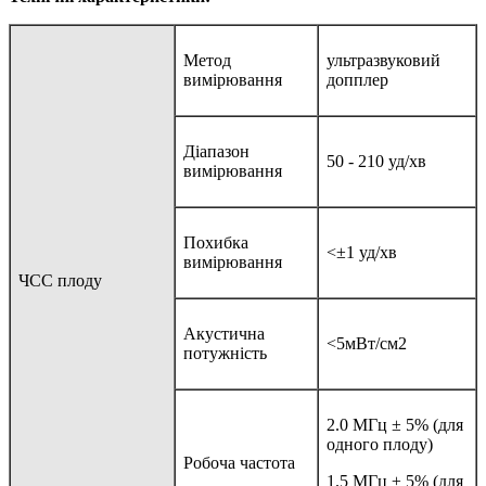
Метод
ультразвуковий
вимірювання
допплер
Діапазон
50 - 210 уд/хв
вимірювання
Похибка
<±1 уд/хв
вимірювання
ЧСС плоду
Акустична
<5мВт/см2
потужність
2.0 МГц ± 5% (для
одного плоду)
Робоча частота
1.5 МГц ± 5% (для