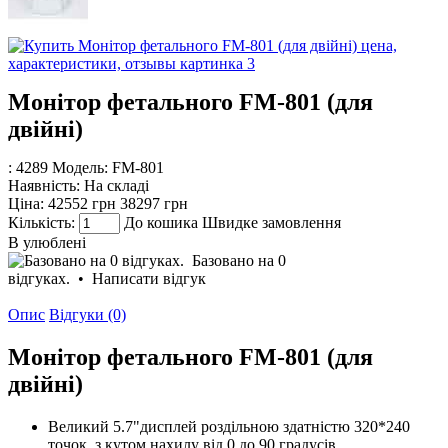
Монітор фетального FM-801 (для
двійні)
: 4289
Модель:
FM-801
Наявність:
На складі
Ціна:
42552 грн
38297 грн
Кількість:
До кошика
Швидке замовлення
В улюблені
Базовано на 0
відгуках.
•
Написати відгук
Опис
Відгуки (0)
Монітор фетального FM-801 (для
двійні)
Великий 5.7"дисплей роздільною здатністю 320*240
точок, з кутом нахилу від 0 до 90 градусів