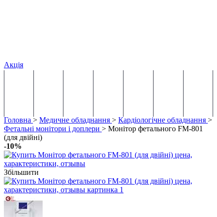
Акція
МЕДИЧНІ МЕБЛІ
МЕДИЧНЕ ОБЛАДНАННЯ
МЕДИЧНІ ВИТРАТНІ МАТЕРІАЛИ
МЕДИЧНІ ІНСТРУМЕНТИ
ОБЛАДНАННЯ ДЛЯ РЕАБІЛ
ЛІЗІНГ
НОВИНК
Головна
>
Медичне обладнання
>
Кардіологічне обладнання
>
Фетальні монітори і доплери
> Монітор фетального FM-801
(для двійні)
-10%
Збільшити