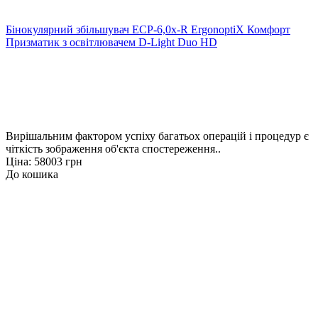
Бінокулярний збільшувач ECP-6,0x-R ErgonoptiX Комфорт
Призматик з освітлювачем D-Light Duo HD
Вирішальним фактором успіху багатьох операцій і процедур є
чіткість зображення об'єкта спостереження..
Ціна: 58003 грн
До кошика