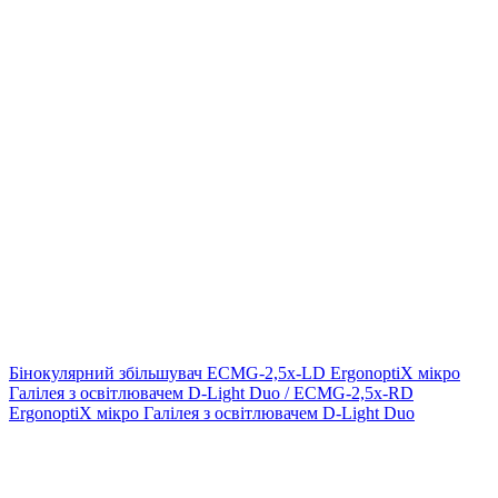
Бінокулярний збільшувач ECMG-2,5x-LD ErgonoptiX мікро
Галілея з освітлювачем D-Light Duo / ECMG-2,5x-RD
ErgonoptiX мікро Галілея з освітлювачем D-Light Duo