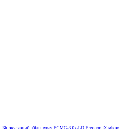
Бінокулярний збільшувач ECMG-3,0x-LD ErgonoptiX мікро