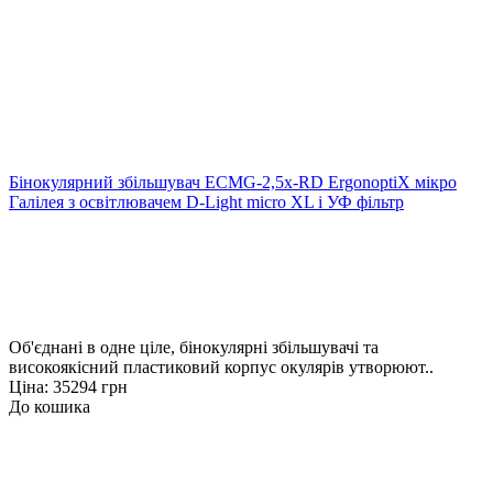
Бінокулярний збільшувач ECMG-2,5x-RD ErgonoptiX мікро
Галілея з освітлювачем D-Light micro XL і УФ фільтр
Об'єднані в одне ціле, бінокулярні збільшувачі та
високоякісний пластиковий корпус окулярів утворюют..
Ціна: 35294 грн
До кошика