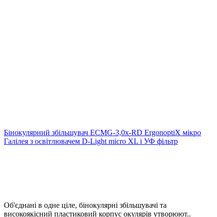
Бінокулярний збільшувач ECMG-3,0x-RD ErgonoptiX мікро
Галілея з освітлювачем D-Light micro XL і УФ фільтр
Об'єднані в одне ціле, бінокулярні збільшувачі та
високоякісний пластиковий корпус окулярів утворюют..