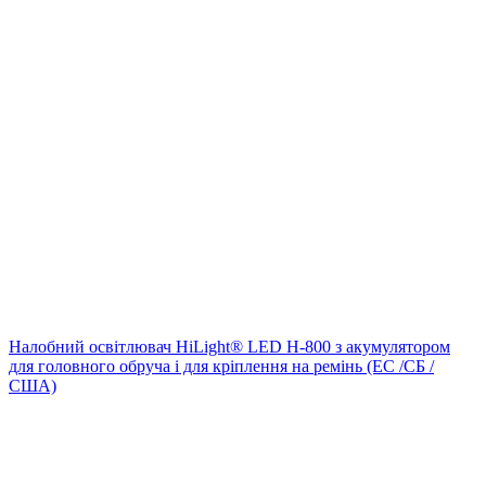
Налобний освітлювач HiLight® LED H-800 з акумулятором
для головного обруча і для кріплення на ремінь (EC /СБ /
США)