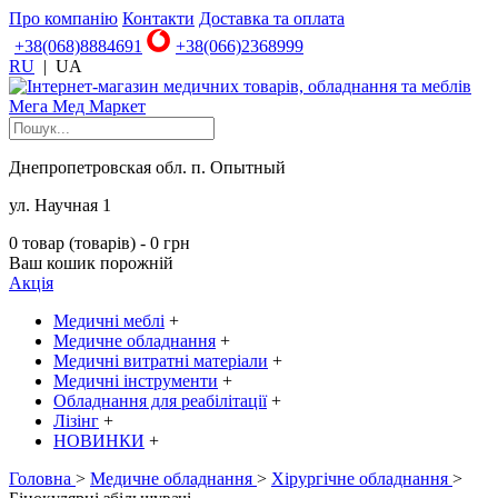
Про компанію
Контакти
Доставка та оплата
+38(068)8884691
+38(066)2368999
RU
|
UA
Днепропетровская обл. п. Опытный
ул. Научная 1
0 товар (товарів) - 0 грн
Ваш кошик порожній
Акція
Медичні меблі
+
Медичне обладнання
+
Медичні витратні матеріали
+
Медичні інструменти
+
Обладнання для реабілітації
+
Лізінг
+
НОВИНКИ
+
Головна
>
Медичне обладнання
>
Хірургічне обладнання
>