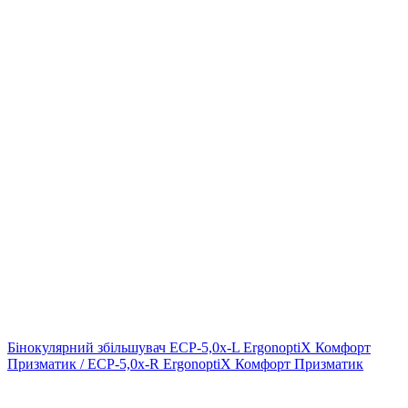
Бінокулярний збільшувач ECP-5,0x-L ErgonoptiX Комфорт
Призматик / ECP-5,0x-R ErgonoptiX Комфорт Призматик