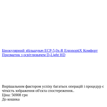
Бінокулярний збільшувач ECP-5,0x-R ErgonoptiX Комфорт
Призматик з освітлювачем D-Light HD
Вирішальним фактором успіху багатьох операцій і процедур є
чіткість зображення об'єкта спостереження..
Ціна: 56908 грн
До кошика