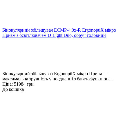
Бінокулярний збільшувач ECMP-4,0x-R ErgonoptiX мікро
Призм з освітлювачем D-Light Duo, обруч головний
Бінокулярний збільшувач ErgonoptiX мікро Призм —
максимальна зручність у поєднанні з багатофункціона..
Ціна: 51984 грн
До кошика