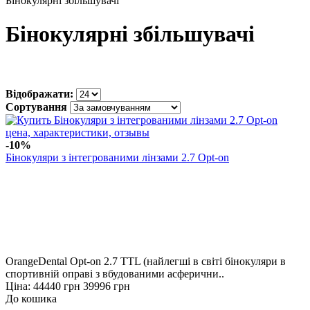
Бінокулярні збільшувачі
Бінокулярні збільшувачі
Відображати:
Сортування
-10%
Бінокуляри з інтегрованими лінзами 2.7 Opt-on
OrangeDental Opt-on 2.7 TTL (найлегші в світі бінокуляри в
спортивній оправі з вбудованими асферични..
Ціна:
44440 грн
39996 грн
До кошика