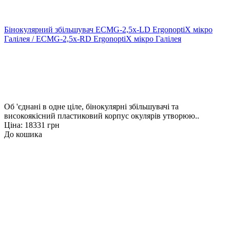
Бінокулярний збільшувач ECMG-2,5x-LD ErgonoptiX мікро
Галілея / ECMG-2,5x-RD ErgonoptiX мікро Галілея
Об 'єднані в одне ціле, бінокулярні збільшувачі та
високоякісний пластиковий корпус окулярів утворюю..
Ціна: 18331 грн
До кошика