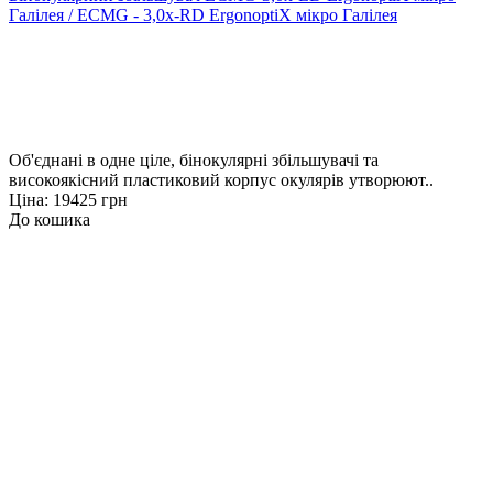
Галілея / ECMG - 3,0x-RD ErgonoptiX мікро Галілея
Об'єднані в одне ціле, бінокулярні збільшувачі та
високоякісний пластиковий корпус окулярів утворюют..
Ціна: 19425 грн
До кошика