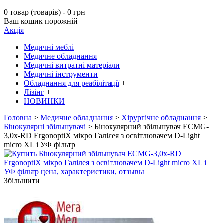
0 товар (товарів) - 0 грн
Ваш кошик порожній
Акція
Медичні меблі
+
Медичне обладнання
+
Медичні витратні матеріали
+
Медичні інструменти
+
Обладнання для реабілітації
+
Лізінг
+
НОВИНКИ
+
Головна
>
Медичне обладнання
>
Хірургічне обладнання
>
Бінокулярні збільшувачі
> Бінокулярний збільшувач ECMG-
3,0x-RD ErgonoptiX мікро Галілея з освітлювачем D-Light
micro XL і УФ фільтр
Збільшити