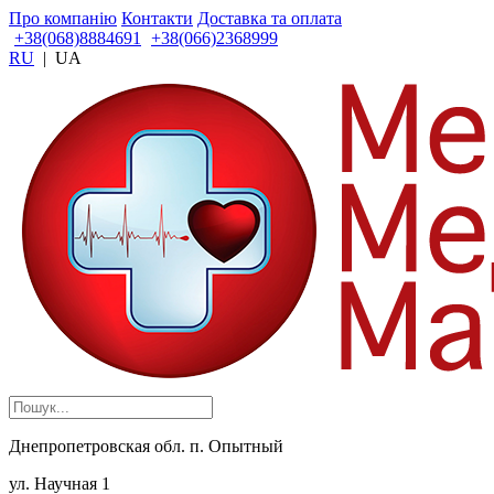
Про компанію
Контакти
Доставка та оплата
+38(068)8884691
+38(066)2368999
RU
|
UA
Днепропетровская обл. п. Опытный
ул. Научная 1