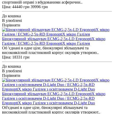
спортивній оправі з вбудованими асферични..
Ціна:
44440 грн
39996 грн
До кошика
В улюблені
Порівняти
Бінокулярний збільшувач ECMG-2,5x-LD ErgonoptiX мікро
Галілея / ECMG-2,5x-RD ErgonoptiX мікро Галілея
Об 'єднані в одне ціле, бінокулярні збільшувачі та
високоякісний пластиковий корпус окулярів утворюю..
Ціна: 18331 грн
До кошика
В улюблені
Порівняти
Бінокулярний збільшувач ECMG-2,5x-LD ErgonoptiX мікро
Галілея з освітлювачем D-Light Duo / ECMG-2,5x-RD
ErgonoptiX мікро Галілея з освітлювачем D-Light Duo
Об'єднані в одне ціле, бінокулярні збільшувачі та
високоякісний пластиковий корпус окулярів утворюют..