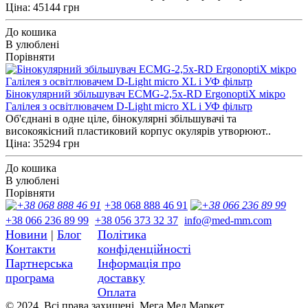
Ціна: 45144 грн
До кошика
В улюблені
Порівняти
Бінокулярний збільшувач ECMG-2,5x-RD ErgonoptiX мікро
Галілея з освітлювачем D-Light micro XL і УФ фільтр
Об'єднані в одне ціле, бінокулярні збільшувачі та
високоякісний пластиковий корпус окулярів утворюют..
Ціна: 35294 грн
До кошика
В улюблені
Порівняти
+38 068 888 46 91
+38 066 236 89 99
+38 056 373 32 37
info@med-mm.com
Новини
|
Блог
Політика
Контакти
конфіденційності
Партнерська
Інформація про
програма
доставку
Оплата
© 2024. Всі права захищені. Мега Мед Маркет