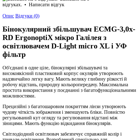
відгуках.
•
Написати відгук
Опис
Відгуки (0)
Бінокулярний збільшувач ECMG-3,0x-
RD ErgonoptiX мікро Галілея з
освітлювачем D-Light micro XL і УФ
фільтр
Об'єднані в одне ціле, бінокулярні збільшувачі та
високоякісний пластиковий корпус окулярів утворюють
надзвичайно легку вагу. Мають велику глибину різкості й
робочу відстань, природну кольоропередачу. Максимальна
простота використання у поєднанні з багатофункціональними
можливостями.
Прецизійні з багатошаровим покриттям лінзи утворюють
чудову чіткість зображення і зменшують бліки. Повністю
регульований кут огляду та регулювання відстані між
зіницями. Мають функцію відкидання бінокулярів.
Світлодіодний освітлювач забезпечує справжній колір і
тривале освітлення. Розроблений спеціально для