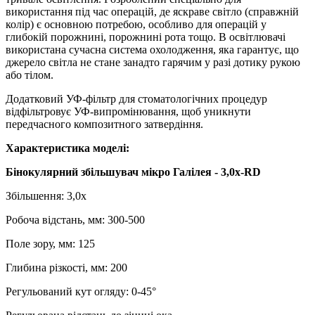
використання під час операцій, де яскраве світло (справжній
колір) є основною потребою, особливо для операцій у
глибокій порожнині, порожнині рота тощо. В освітлювачі
використана сучасна система охолодження, яка гарантує, що
джерело світла не стане занадто гарячим у разі дотику рукою
або тілом.
Додатковий УФ-фільтр для стоматологічних процедур
відфільтровує УФ-випромінювання, щоб уникнути
передчасного композитного затвердіння.
Характеристика моделі:
Бінокулярний збільшувач мікро Галілея - 3,0х-RD
Збільшення: 3,0х
Робоча відстань, мм: 300-500
Поле зору, мм: 125
Глибина різкості, мм: 200
Регульований кут огляду: 0-45°