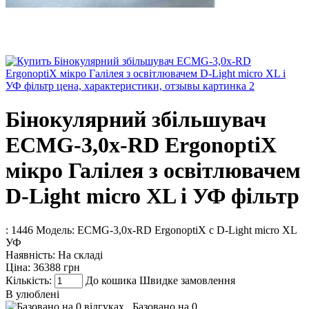
Бінокулярний збільшувач
ECMG-3,0x-RD ErgonoptiX
мікро Галілея з освітлювачем
D-Light micro XL і УФ фільтр
: 1446
Модель:
ECMG-3,0x-RD ErgonoptiX с D-Light micro XL
УФ
Наявність:
На складі
Ціна:
36388 грн
Кількість:
До кошика
Швидке замовлення
В улюблені
Базовано на 0