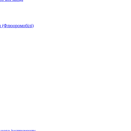
и (Флюоромобілі)
ьного інструменту