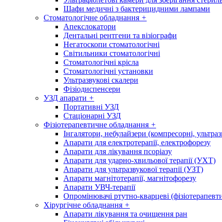
Шафи медичні з бактерицидними лампами
Стоматологічне обладнання
+
Апекслокатори
Дентальні рентгени та візіографи
Негатоскопи стоматологічні
Світильники стоматологічні
Стоматологічні крісла
Стоматологічні установки
Ультразвукові скалери
Фізіодиспенсери
УЗД апарати
+
Портативні УЗД
Стаціонарні УЗД
Фізіотерапевтичне обладнання
+
Інгалятори, небулайзери (компресорні, ультраз
Апарати для електротерапії, електрофорезу
Апарати для лікування псоріазу
Апарати для ударно-хвильової терапії (УХТ)
Апарати для ультразвукової терапії (УЗТ)
Апарати магнітотерапії, магнітофорезу
Апарати УВЧ-терапії
Опромінювачі ртутно-кварцеві (фізіотерапевти
Хірургічне обладнання
+
Апарати лікування та очищення ран