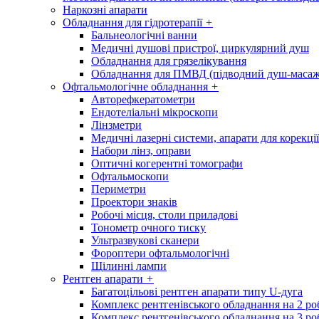
Наркозні апарати
Обладнання для гідротерапії
+
Бальнеологічні ванни
Медичні душові пристрої, циркулярний душ
Обладнання для грязелікування
Обладнання для ПМВД (підводний душ-масаж
Офтальмологічне обладнання
+
Авторефкератометри
Ендотеліальні мікроскопи
Лінзметри
Медичні лазерні системи, апарати для корекції
Набори лінз, оправи
Оптичні когерентні томографи
Офтальмоскопи
Периметри
Проектори знаків
Робочі місця, столи приладові
Тонометр очного тиску
Ультразвукові сканери
Фороптери офтальмологічні
Щілинні лампи
Рентген апарати
+
Багатоцільові рентген апарати типу U-дуга
Комплекс рентгенівського обладнання на 2 ро
Комплекс рентгенівського обладнання на 3 ро