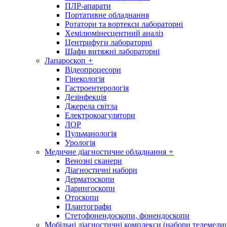
ПЛР-апарати
Портативне обладнання
Ротатори та вортекси лабораторні
Хемілюмінесцентний аналіз
Центрифуги лабораторні
Шафи витяжні лабораторні
Лапароскоп
+
Відеопроцесори
Гінекологія
Гастроентерологія
Дезінфекція
Джерела світла
Електрокоагулятори
ЛОР
Пульманологія
Урологія
Медичне діагностичне обладнання
+
Венозні сканери
Діагностичні набори
Дерматоскопи
Ларингоскопи
Отоскопи
Плантографи
Стетофонендоскопи, фонендоскопи
Мобільні діагностичні комплекси (набори телемеди