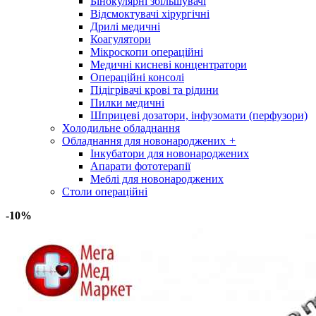
Бінокулярні збільшувачі
Відсмоктувачі хірургічні
Дрилі медичні
Коагулятори
Мікроскопи операційні
Медичні кисневі концентратори
Операційні консолі
Підігрівачі крові та рідини
Пилки медичні
Шприцеві дозатори, інфузомати (перфузори)
Холодильне обладнання
Обладнання для новонароджених
+
Інкубатори для новонароджених
Апарати фототерапії
Меблі для новонароджених
Столи операційні
-10%