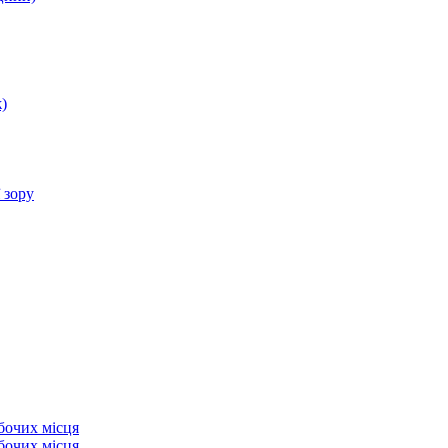
)
 зору
бочих місця
бочих місця