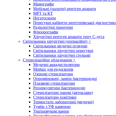
Мамографи
Мобільні (палатні) рентген апарати
МРТ та КТ
Негатоскопи
Пересувні кабінети рентгенівської діагностик
Радіологічні принтери
Флюорографи
Хірургічні рентген апарати типу С-дуга
Світильники хірургічні (операційні)
+
Світильники медичні оглядові
Світильники хірургічні пересувні
Світильники хірургічні стельові
Стерилізаційне обладнання
+
Медичні аквадистилятори
Мийки для ендоскопів
Озонові стерилізатори
Опромінювачі, лампи бактерицидні
Плазмові стерилізатори
Рециркулятори бактерицидні
Стерилізатори парові (автоклави)
Стерилізатори повітряні
Термостати лабораторні (медичні)
Тумби з УФ камерою
Ультразвукові ванни
Ультрафіолетові камери для зберігання стерил