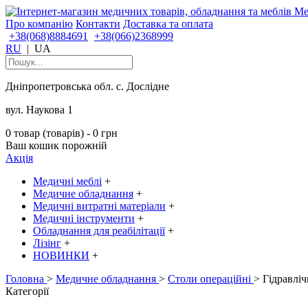
Про компанію
Контакти
Доставка та оплата
+38(068)8884691
+38(066)2368999
RU
|
UA
Дніпропетровська обл. с. Дослідне
вул. Наукова 1
0 товар (товарів) - 0 грн
Ваш кошик порожній
Акція
Медичні меблі
+
Медичне обладнання
+
Медичні витратні матеріали
+
Медичні інструменти
+
Обладнання для реабілітації
+
Лізінг
+
НОВИНКИ
+
Головна
>
Медичне обладнання
>
Столи операційні
> Гідравлі
Категорії