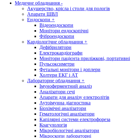
Медичне обладнання
-
Акушерство, крісла і столи для пологів
Апарати ШВЛ
Ендоскопи
+
Відеоендоскопи
Монітори ендоскопічні
Фіброендоскопи
Кардіологічне обладнання
+
Дефібрилятори
Електрокардіографи
Монітори пацієнта приліжкові, портативні
Пульсоксиметри
Фетальні монітори і доплери
Холтери ЕКГ і АТ
Лабораторне обладнання
+
Імуноферментний аналіз
Аналізатори сечі
Апарати для аналізу електролітів
Аутоімунна діагностика
Біохімічні аналізатори
Гематологічні аналізатори
Капілярні системи електрофореза
Коагулологія
Мікробіологічні аналізатори
Мікроскопи лабораторні