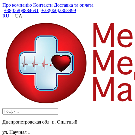
Про компанію
Контакти
Доставка та оплата
+38(068)8884691
+38(066)2368999
RU
|
UA
Днепропетровская обл. п. Опытный
ул. Научная 1