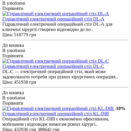
В улюблені
Порівняти
Гідравлічний електричний операційний стіл DL-A
Гідравлічний електричний операційний стіл DL-A для
клінічної хірургії створено відповідно до по..
Ціна: 518779 грн
До кошика
В улюблені
Порівняти
Гідравлічний електричний операційний стіл DL-C
DL-С — електричний операційний стіл, який може
задовольнити потреби при різних хірургічних операціях..
Ціна: 451938 грн
До кошика
В улюблені
Порівняти
-10%
Гідравлічний електричний операційний стіл KL-DIII
Операційний стіл KL-DIII є економічно ефективним,
мобільним і відповідає вимогам різних хірургі..
Ціна:
432936 грн
389642 грн