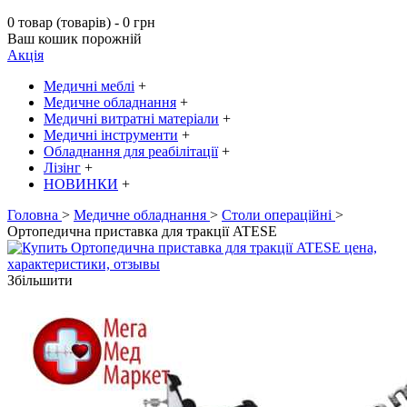
0 товар (товарів) - 0 грн
Ваш кошик порожній
Акція
Медичні меблі
+
Медичне обладнання
+
Медичні витратні матеріали
+
Медичні інструменти
+
Обладнання для реабілітації
+
Лізінг
+
НОВИНКИ
+
Головна
>
Медичне обладнання
>
Столи операційні
>
Ортопедична приставка для тракції ATESE
Збільшити