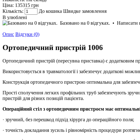
Ціна:
135315 грн
Кількість:
До кошика
Швидке замовлення
В улюблені
Базовано на 0 відгуках.
•
Написати 
Опис
Відгуки (0)
Ортопедичний пристрій 1006
Ортопедичний пристрій (пересувна приставка) є додатков
Використовується в травматології і забезпечує додаткові можлив
Конструкція ортопедичного пристрою оптимальна для забезпечен
Прості сполучення легких профільних труб забезпечують зруч
пристрій для різних позицій пацієнта.
Операційний стіл з ортопедичним пристроєм має оптимальні
· зручний, без перешкод підхід хірурга до операційного поля;
· точність докладання зусиль і рівномірність процедури розтягн