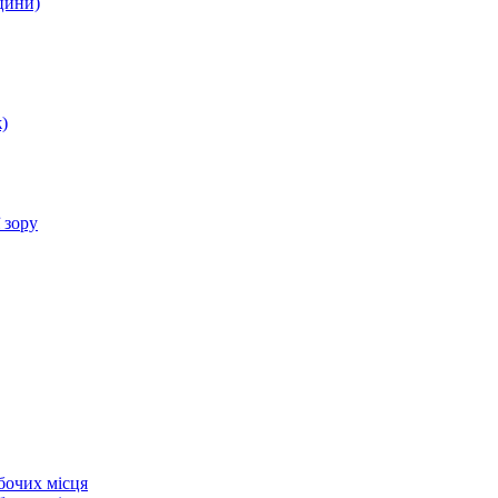
цини)
)
 зору
бочих місця