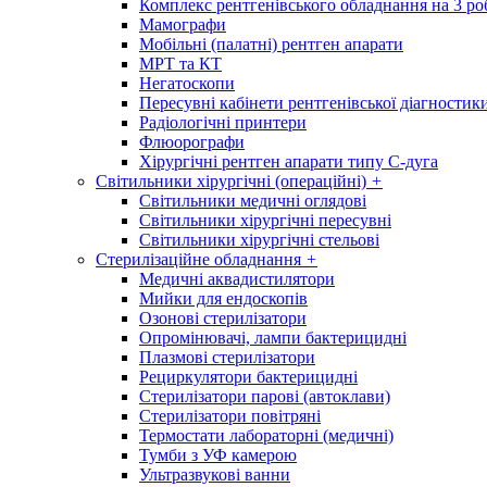
Комплекс рентгенівського обладнання на 3 ро
Мамографи
Мобільні (палатні) рентген апарати
МРТ та КТ
Негатоскопи
Пересувні кабінети рентгенівської діагностик
Радіологічні принтери
Флюорографи
Хірургічні рентген апарати типу С-дуга
Світильники хірургічні (операційні)
+
Світильники медичні оглядові
Світильники хірургічні пересувні
Світильники хірургічні стельові
Стерилізаційне обладнання
+
Медичні аквадистилятори
Мийки для ендоскопів
Озонові стерилізатори
Опромінювачі, лампи бактерицидні
Плазмові стерилізатори
Рециркулятори бактерицидні
Стерилізатори парові (автоклави)
Стерилізатори повітряні
Термостати лабораторні (медичні)
Тумби з УФ камерою
Ультразвукові ванни