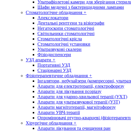
Ультрафіолетові камери для зберігання стерил
Шафи медичні з бактерицидними лампами
Стоматологічне обладнання
+
Апекслокатори
Дентальні рентгени та візіографи
Негатоскопи стоматологічні
Світильники стоматологічні
Стоматологічні крісла
Стоматологічні установки
Ультразвукові скалери
Фізіодиспенсери
УЗД апарати
+
Портативні УЗД
Стаціонарні УЗД
Фізіотерапевтичне обладнання
+
Інгалятори, небулайзери (компресорні, ультраз
Апарати для електротерапії, електрофорезу
Апарати для лікування псоріазу
Апарати для ударно-хвильової терапії (УХТ)
Апарати для ультразвукової терапії (УЗТ)
Апарати магнітотерапії, магнітофорезу
Апарати УВЧ-терапії
Опромінювачі ртутно-кварцеві (фізіотерапевти
Хірургічне обладнання
+
Апарати лікування та очищення ран