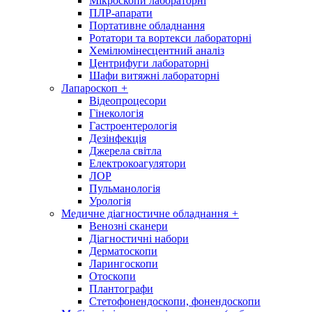
Мікроскопи лабораторні
ПЛР-апарати
Портативне обладнання
Ротатори та вортекси лабораторні
Хемілюмінесцентний аналіз
Центрифуги лабораторні
Шафи витяжні лабораторні
Лапароскоп
+
Відеопроцесори
Гінекологія
Гастроентерологія
Дезінфекція
Джерела світла
Електрокоагулятори
ЛОР
Пульманологія
Урологія
Медичне діагностичне обладнання
+
Венозні сканери
Діагностичні набори
Дерматоскопи
Ларингоскопи
Отоскопи
Плантографи
Стетофонендоскопи, фонендоскопи