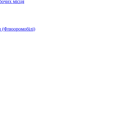
бочих місця
и (Флюоромобілі)