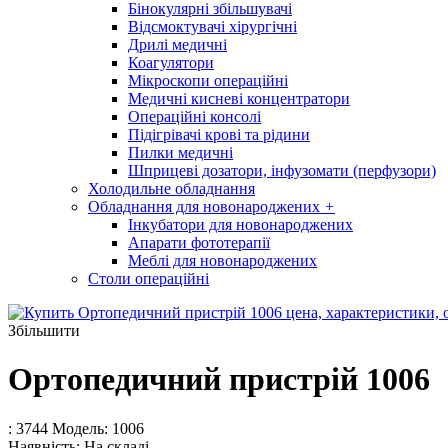
Бінокулярні збільшувачі
Відсмоктувачі хірургічні
Дрилі медичні
Коагулятори
Мікроскопи операційні
Медичні кисневі концентратори
Операційні консолі
Підігрівачі крові та рідини
Пилки медичні
Шприцеві дозатори, інфузомати (перфузори)
Холодильне обладнання
Обладнання для новонароджених
+
Інкубатори для новонароджених
Апарати фототерапії
Меблі для новонароджених
Столи операційні
Збільшити
Ортопедичний пристрій 1006
: 3744
Модель:
1006
Наявність:
На складі