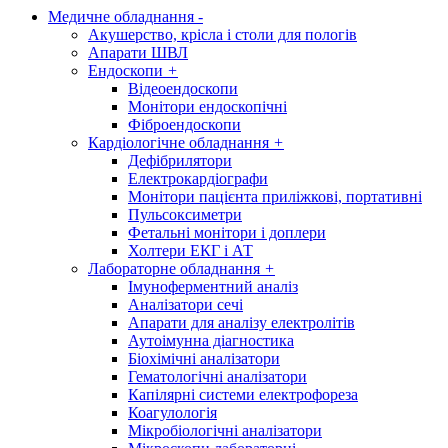
Медичне обладнання
-
Акушерство, крісла і столи для пологів
Апарати ШВЛ
Ендоскопи
+
Відеоендоскопи
Монітори ендоскопічні
Фіброендоскопи
Кардіологічне обладнання
+
Дефібрилятори
Електрокардіографи
Монітори пацієнта приліжкові, портативні
Пульсоксиметри
Фетальні монітори і доплери
Холтери ЕКГ і АТ
Лабораторне обладнання
+
Імуноферментний аналіз
Аналізатори сечі
Апарати для аналізу електролітів
Аутоімунна діагностика
Біохімічні аналізатори
Гематологічні аналізатори
Капілярні системи електрофореза
Коагулологія
Мікробіологічні аналізатори