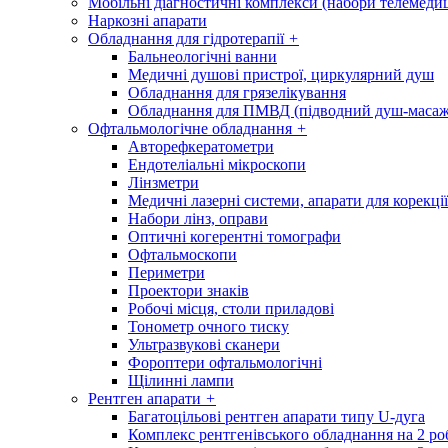
Мобільні діагностичні комплекси (набори телемеди
Наркозні апарати
Обладнання для гідротерапії
+
Бальнеологічні ванни
Медичні душові пристрої, циркулярний душ
Обладнання для грязелікування
Обладнання для ПМВД (підводний душ-масаж
Офтальмологічне обладнання
+
Авторефкератометри
Ендотеліальні мікроскопи
Лінзметри
Медичні лазерні системи, апарати для корекції
Набори лінз, оправи
Оптичні когерентні томографи
Офтальмоскопи
Периметри
Проектори знаків
Робочі місця, столи приладові
Тонометр очного тиску
Ультразвукові сканери
Фороптери офтальмологічні
Щілинні лампи
Рентген апарати
+
Багатоцільові рентген апарати типу U-дуга
Комплекс рентгенівського обладнання на 2 ро