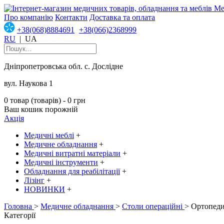
Про компанію
Контакти
Доставка та оплата
+38(068)8884691
+38(066)2368999
RU
|
UA
Дніпропетровська обл. с. Дослідне
вул. Наукова 1
0 товар (товарів) - 0 грн
Ваш кошик порожній
Акція
Медичні меблі
+
Медичне обладнання
+
Медичні витратні матеріали
+
Медичні інструменти
+
Обладнання для реабілітації
+
Лізінг
+
НОВИНКИ
+
Головна
>
Медичне обладнання
>
Столи операційні
> Ортопеди
Категорії