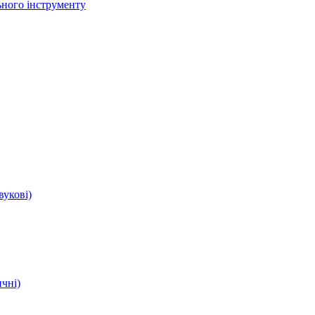
ьного інструменту
вукові)
чні)