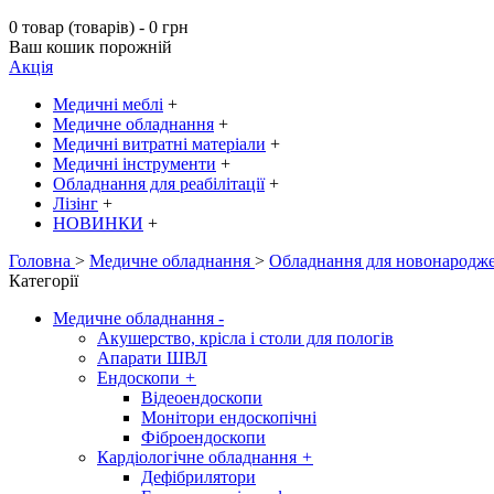
0 товар (товарів) - 0 грн
Ваш кошик порожній
Акція
Медичні меблі
+
Медичне обладнання
+
Медичні витратні матеріали
+
Медичні інструменти
+
Обладнання для реабілітації
+
Лізінг
+
НОВИНКИ
+
Головна
>
Медичне обладнання
>
Обладнання для новонародж
Категорії
Медичне обладнання
-
Акушерство, крісла і столи для пологів
Апарати ШВЛ
Ендоскопи
+
Відеоендоскопи
Монітори ендоскопічні
Фіброендоскопи
Кардіологічне обладнання
+
Дефібрилятори