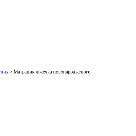
ених
> Матрацик ліжечка новонародженого