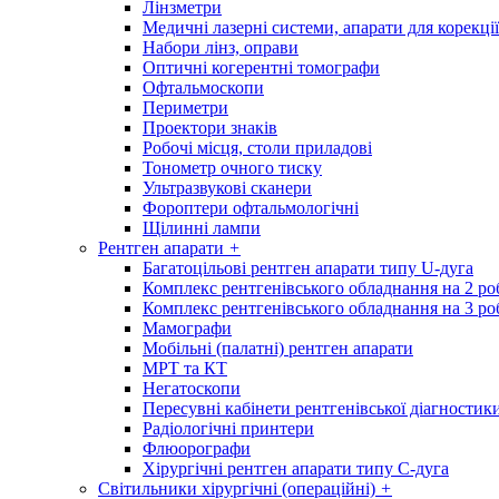
Лінзметри
Медичні лазерні системи, апарати для корекції
Набори лінз, оправи
Оптичні когерентні томографи
Офтальмоскопи
Периметри
Проектори знаків
Робочі місця, столи приладові
Тонометр очного тиску
Ультразвукові сканери
Фороптери офтальмологічні
Щілинні лампи
Рентген апарати
+
Багатоцільові рентген апарати типу U-дуга
Комплекс рентгенівського обладнання на 2 ро
Комплекс рентгенівського обладнання на 3 ро
Мамографи
Мобільні (палатні) рентген апарати
МРТ та КТ
Негатоскопи
Пересувні кабінети рентгенівської діагностик
Радіологічні принтери
Флюорографи
Хірургічні рентген апарати типу С-дуга
Світильники хірургічні (операційні)
+