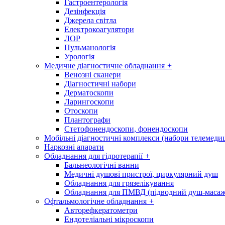
Гастроентерологія
Дезінфекція
Джерела світла
Електрокоагулятори
ЛОР
Пульманологія
Урологія
Медичне діагностичне обладнання
+
Венозні сканери
Діагностичні набори
Дерматоскопи
Ларингоскопи
Отоскопи
Плантографи
Стетофонендоскопи, фонендоскопи
Мобільні діагностичні комплекси (набори телемеди
Наркозні апарати
Обладнання для гідротерапії
+
Бальнеологічні ванни
Медичні душові пристрої, циркулярний душ
Обладнання для грязелікування
Обладнання для ПМВД (підводний душ-масаж
Офтальмологічне обладнання
+
Авторефкератометри
Ендотеліальні мікроскопи