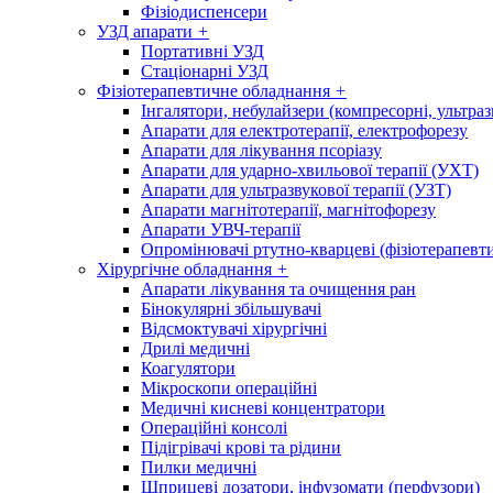
Фізіодиспенсери
УЗД апарати
+
Портативні УЗД
Стаціонарні УЗД
Фізіотерапевтичне обладнання
+
Інгалятори, небулайзери (компресорні, ультраз
Апарати для електротерапії, електрофорезу
Апарати для лікування псоріазу
Апарати для ударно-хвильової терапії (УХТ)
Апарати для ультразвукової терапії (УЗТ)
Апарати магнітотерапії, магнітофорезу
Апарати УВЧ-терапії
Опромінювачі ртутно-кварцеві (фізіотерапевти
Хірургічне обладнання
+
Апарати лікування та очищення ран
Бінокулярні збільшувачі
Відсмоктувачі хірургічні
Дрилі медичні
Коагулятори
Мікроскопи операційні
Медичні кисневі концентратори
Операційні консолі
Підігрівачі крові та рідини
Пилки медичні
Шприцеві дозатори, інфузомати (перфузори)