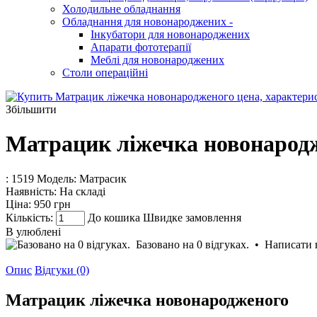
Холодильне обладнання
Обладнання для новонароджених
-
Інкубатори для новонароджених
Апарати фототерапії
Меблі для новонароджених
Столи операційні
Збільшити
Матрацик ліжечка новонарод
: 1519
Модель:
Матрасик
Наявність:
На складі
Ціна:
950 грн
Кількість:
До кошика
Швидке замовлення
В улюблені
Базовано на 0 відгуках.
•
Написати 
Опис
Відгуки (0)
Матрацик ліжечка новонародженого