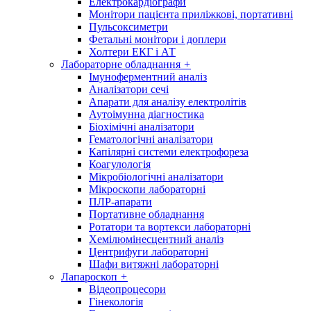
Електрокардіографи
Монітори пацієнта приліжкові, портативні
Пульсоксиметри
Фетальні монітори і доплери
Холтери ЕКГ і АТ
Лабораторне обладнання
+
Імуноферментний аналіз
Аналізатори сечі
Апарати для аналізу електролітів
Аутоімунна діагностика
Біохімічні аналізатори
Гематологічні аналізатори
Капілярні системи електрофореза
Коагулологія
Мікробіологічні аналізатори
Мікроскопи лабораторні
ПЛР-апарати
Портативне обладнання
Ротатори та вортекси лабораторні
Хемілюмінесцентний аналіз
Центрифуги лабораторні
Шафи витяжні лабораторні
Лапароскоп
+
Відеопроцесори
Гінекологія