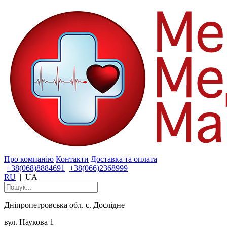
Про компанію
Контакти
Доставка та оплата
+38(068)8884691
+38(066)2368999
RU
|
UA
Дніпропетровська обл. с. Дослідне
вул. Наукова 1