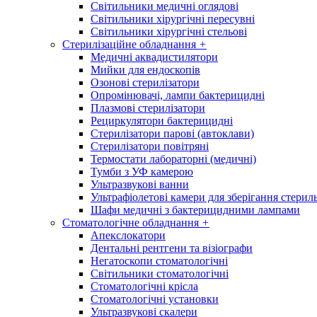
Світильники медичні оглядові
Світильники хірургічні пересувні
Світильники хірургічні стельові
Стерилізаційне обладнання
+
Медичні аквадистилятори
Мийки для ендоскопів
Озонові стерилізатори
Опромінювачі, лампи бактерицидні
Плазмові стерилізатори
Рециркулятори бактерицидні
Стерилізатори парові (автоклави)
Стерилізатори повітряні
Термостати лабораторні (медичні)
Тумби з УФ камерою
Ультразвукові ванни
Ультрафіолетові камери для зберігання стерил
Шафи медичні з бактерицидними лампами
Стоматологічне обладнання
+
Апекслокатори
Дентальні рентгени та візіографи
Негатоскопи стоматологічні
Світильники стоматологічні
Стоматологічні крісла
Стоматологічні установки
Ультразвукові скалери