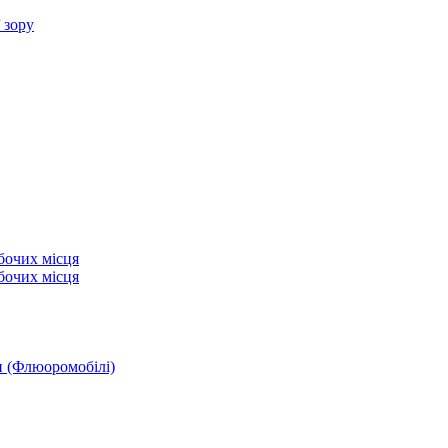
 зору
бочих місця
бочих місця
и (Флюоромобілі)