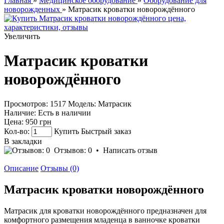
Главная
»
Медицинское оборудование
»
Оборудование для
новорожденных
» Матрасик кроватки новорождённого
Увеличить
Матрасик кроватки
новорождённого
Просмотров: 1517
Модель:
Матрасик
Наличие:
Есть в наличии
Цена:
950 грн
Кол-во:
Купить
Быстрый заказ
В закладки
Отзывов: 0
•
Написать отзыв
Описание
Отзывы (0)
Матрасик кроватки новорождённого
Матрасик для кроватки новорождённого предназначен для
комфортного размещения младенца в ванночке кроватки