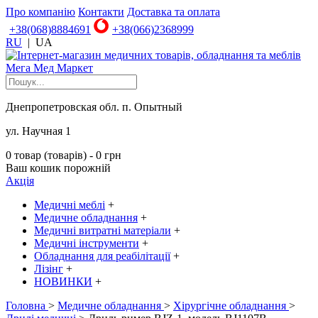
Про компанію
Контакти
Доставка та оплата
+38(068)8884691
+38(066)2368999
RU
|
UA
Днепропетровская обл. п. Опытный
ул. Научная 1
0 товар (товарів) - 0 грн
Ваш кошик порожній
Акція
Медичні меблі
+
Медичне обладнання
+
Медичні витратні матеріали
+
Медичні інструменти
+
Обладнання для реабілітації
+
Лізінг
+
НОВИНКИ
+
Головна
>
Медичне обладнання
>
Хірургічне обладнання
>