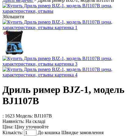
Дрилі медичні
> Дриль ример BJZ-1, модель BJ1107B
Збільшити
Дриль ример BJZ-1, модель
BJ1107B
: 1623
Модель:
BJ1107В
Наявність:
На складі
Ціна:
Ціну уточнюйте
Кількість:
До кошика
Швидке замовлення