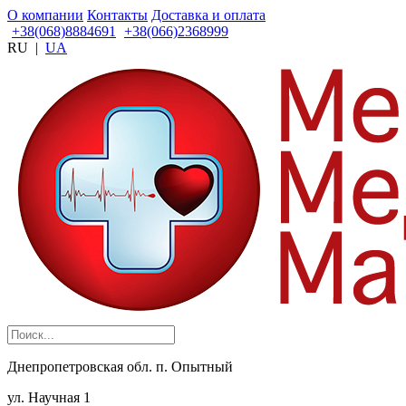
О компании
Контакты
Доставка и оплата
+38(068)8884691
+38(066)2368999
RU
|
UA
Днепропетровская обл. п. Опытный
ул. Научная 1