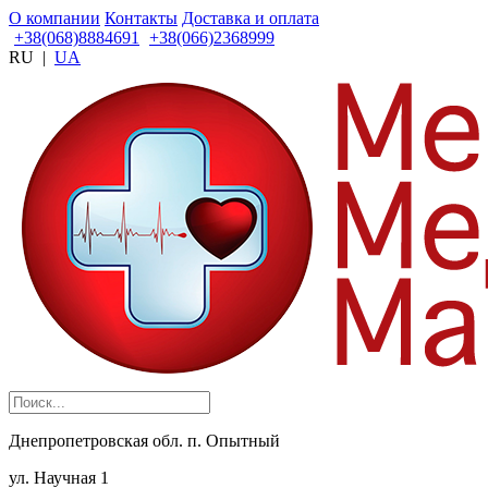
О компании
Контакты
Доставка и оплата
+38(068)8884691
+38(066)2368999
RU
|
UA
Днепропетровская обл. п. Опытный
ул. Научная 1