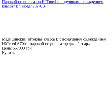
Паровой стерилизатор HäTmed с воздушным охлаждением
класса "В", модель А70B
Медицинский автоклав класса B с воздушным охлаждением
HäTmed A70b – паровой стерилизатор для обеззар..
Цена: 657000 грн
Купить