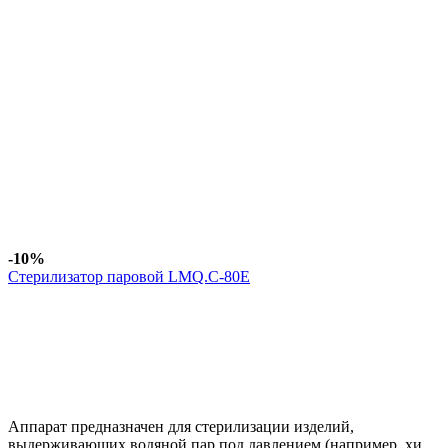
-10%
Стерилизатор паровой LMQ.C-80E
Аппарат предназначен для стерилизации изделий,
выдерживающих водяной пар под давлением (например, хи..