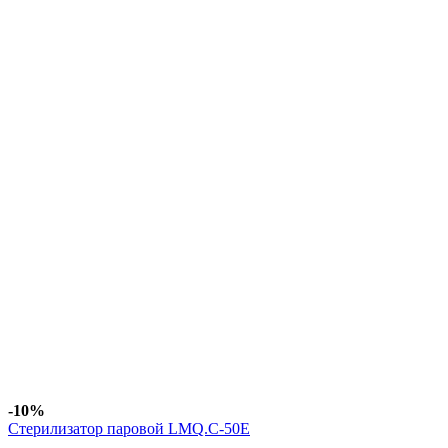
-10%
Стерилизатор паровой LMQ.C-50E