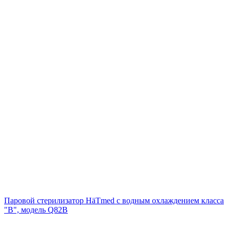
Паровой стерилизатор HäTmed с водным охлаждением класса
"В", модель Q82B