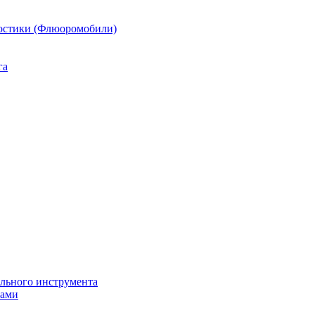
остики (Флюоромобили)
га
ильного инструмента
пами