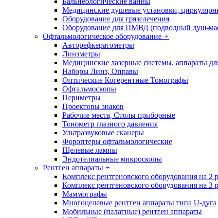
Бальнеологические ванны
Медицинские душевые установки, циркуляр
Оборудование для грязелечения
Оборудование для ПМВД (подводный душ-ма
Офтальмологическое оборудование
+
Авторефкератометры
Линзметры
Медицинские лазерные системы, аппараты дл
Наборы Линз, Оправы
Оптические Когерентные Томографы
Офтальмоскопы
Периметры
Проекторы знаков
Рабочие места, Столы приборные
Тонометр глазного давления
Ультразвуковые сканеры
Фороптеры офтальмологические
Щелевые лампы
Эндотелиальные микроскопы
Рентген аппараты
+
Комплекс рентгеновского оборудования на 2 
Комплекс рентгеновского оборудования на 3 
Маммографы
Многоцелевые рентген аппараты типа U-дуга
Мобильные (палатные) рентген аппараты