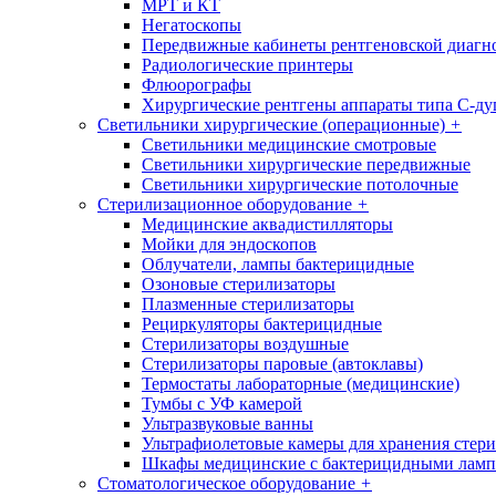
МРТ и КТ
Негатоскопы
Передвижные кабинеты рентгеновской диагн
Радиологические принтеры
Флюорографы
Хирургические рентгены аппараты типа С-ду
Светильники хирургические (операционные)
+
Светильники медицинские смотровые
Светильники хирургические передвижные
Светильники хирургические потолочные
Стерилизационное оборудование
+
Медицинские аквадистилляторы
Мойки для эндоскопов
Облучатели, лампы бактерицидные
Озоновые стерилизаторы
Плазменные стерилизаторы
Рециркуляторы бактерицидные
Стерилизаторы воздушные
Стерилизаторы паровые (автоклавы)
Термостаты лабораторные (медицинские)
Тумбы с УФ камерой
Ультразвуковые ванны
Ультрафиолетовые камеры для хранения стер
Шкафы медицинские с бактерицидными лам
Стоматологическое оборудование
+