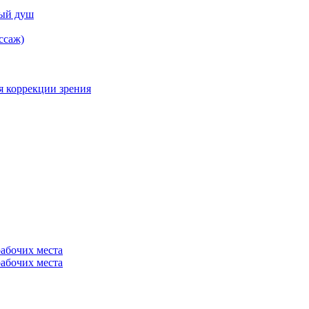
ный душ
ссаж)
я коррекции зрения
рабочих места
рабочих места