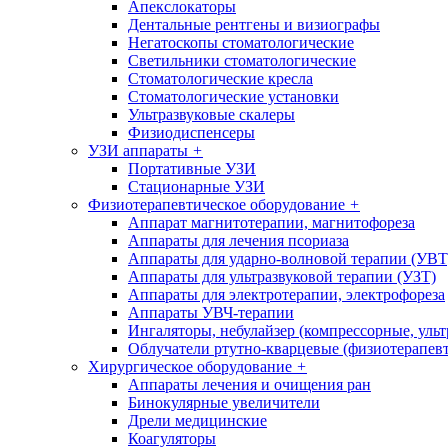
Апекслокаторы
Дентальные рентгены и визиографы
Негатоскопы стоматологические
Светильники стоматологические
Стоматологические кресла
Стоматологические установки
Ультразвуковые скалеры
Физиодиспенсеры
УЗИ аппараты
+
Портативные УЗИ
Стационарные УЗИ
Физиотерапевтическое оборудование
+
Аппарат магнитотерапии, магнитофореза
Аппараты для лечения псориаза
Аппараты для ударно-волновой терапии (УВТ
Аппараты для ультразвуковой терапии (УЗТ)
Аппараты для электротерапии, электрофореза
Аппараты УВЧ-терапии
Ингаляторы, небулайзер (компрессорные, ульт
Облучатели ртутно-кварцевые (физиотерапев
Хирургическое оборудование
+
Аппараты лечения и очищения ран
Бинокулярные увеличители
Дрели медицинские
Коагуляторы