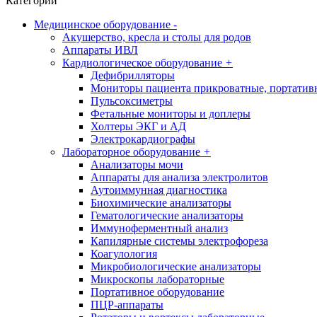
Категории
Медицинское оборудование
-
Акушерство, кресла и столы для родов
Аппараты ИВЛ
Кардиологическое оборудование
+
Дефибрилляторы
Мониторы пациента прикроватные, портатив
Пульсоксиметры
Фетальные мониторы и доплеры
Холтеры ЭКГ и АД
Электрокардиографы
Лабораторное оборудование
+
Анализаторы мочи
Аппараты для анализа электролитов
Аутоиммунная диагностика
Биохимические анализаторы
Гематологические анализаторы
Иммуноферментный анализ
Капилярные системы электрофореза
Коагулология
Микробиологические анализаторы
Микроскопы лабораторные
Портативное оборудование
ПЦР-аппараты