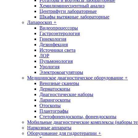
Ротаторы и вортексы лабораторные
Хемилюминесцентный анализ
Центрифуги лабораторные
Шкафы вытяжные лабораторные
Лапароскоп
+
Видеопроцессоры
Гастроэнтерология
Гинекология
Дезинфекция
Источники света
ЛОР
Пульмонология
Урология
Электрокоагуляторы
Медицинское диагностическое оборудование
+
Венозные сканеры
Дерматоскопы
Диагностические наборы
Ларингоскопы
Отоскопы
Плантографы
Стетофонендоскопы, фонендоскопы
Мобильные диагностические комплексы (наборы т
Наркозные аппараты
Оборудование для гидротерапии
+