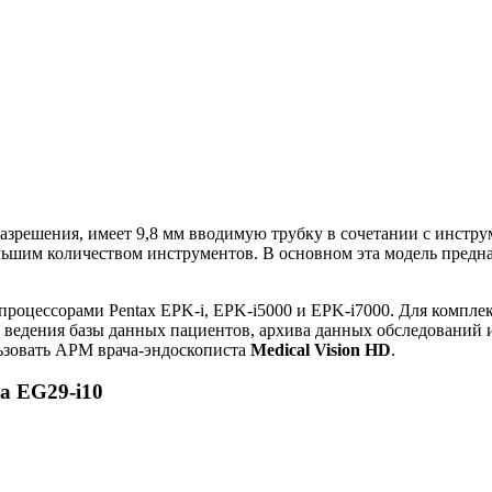
зрешения, имеет 9,8 мм вводимую трубку в сочетании с инструм
льшим количеством инструментов. В основном эта модель предна
процессорами Pentax EPK-i, EPK-i5000 и EPK-i7000. Для компл
 ведения базы данных пациентов, архива данных обследований и
ьзовать АРМ врача-эндоскописта
Medical Vision HD
.
а EG29-i10