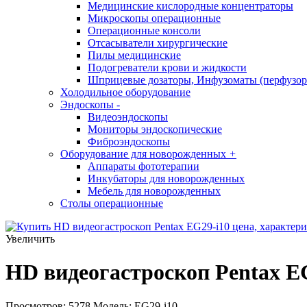
Медицинские кислородные концентраторы
Микроскопы операционные
Операционные консоли
Отсасыватели хирургические
Пилы медицинские
Подогреватели крови и жидкости
Шприцевые дозаторы, Инфузоматы (перфузор
Холодильное оборудование
Эндоскопы
-
Видеоэндоскопы
Мониторы эндоскопические
Фиброэндоскопы
Оборудование для новорожденных
+
Аппараты фототерапии
Инкубаторы для новорожденных
Мебель для новорожденных
Столы операционные
Увеличить
HD видеогастроскоп Pentax E
Просмотров: 5278
Модель:
EG29-i10