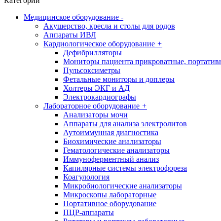
Категории
Медицинское оборудование
-
Акушерство, кресла и столы для родов
Аппараты ИВЛ
Кардиологическое оборудование
+
Дефибрилляторы
Мониторы пациента прикроватные, портатив
Пульсоксиметры
Фетальные мониторы и доплеры
Холтеры ЭКГ и АД
Электрокардиографы
Лабораторное оборудование
+
Анализаторы мочи
Аппараты для анализа электролитов
Аутоиммунная диагностика
Биохимические анализаторы
Гематологические анализаторы
Иммуноферментный анализ
Капилярные системы электрофореза
Коагулология
Микробиологические анализаторы
Микроскопы лабораторные
Портативное оборудование
ПЦР-аппараты