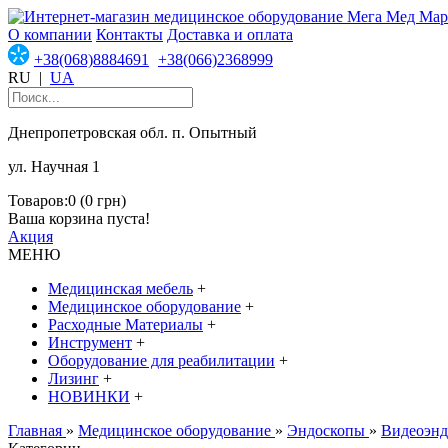
О компании
Контакты
Доставка и оплата
+38(068)8884691
+38(066)2368999
RU
|
UA
Днепропетровская обл. п. Опытный
ул. Научная 1
Товаров:0 (0 грн)
Ваша корзина пуста!
Акция
МЕНЮ
Медицинская мебель
+
Медицинское оборудование
+
Расходные Материалы
+
Инструмент
+
Оборудование для реабилитации
+
Лизинг
+
НОВИНКИ
+
Главная
»
Медицинское оборудование
»
Эндоскопы
»
Видеоэнд