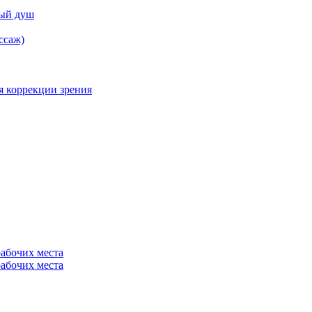
ный душ
ссаж)
я коррекции зрения
рабочих места
рабочих места