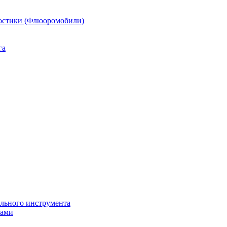
остики (Флюоромобили)
га
ильного инструмента
пами