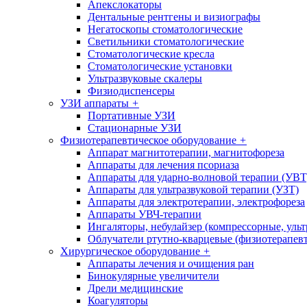
Апекслокаторы
Дентальные рентгены и визиографы
Негатоскопы стоматологические
Светильники стоматологические
Стоматологические кресла
Стоматологические установки
Ультразвуковые скалеры
Физиодиспенсеры
УЗИ аппараты
+
Портативные УЗИ
Стационарные УЗИ
Физиотерапевтическое оборудование
+
Аппарат магнитотерапии, магнитофореза
Аппараты для лечения псориаза
Аппараты для ударно-волновой терапии (УВТ
Аппараты для ультразвуковой терапии (УЗТ)
Аппараты для электротерапии, электрофореза
Аппараты УВЧ-терапии
Ингаляторы, небулайзер (компрессорные, ульт
Облучатели ртутно-кварцевые (физиотерапев
Хирургическое оборудование
+
Аппараты лечения и очищения ран
Бинокулярные увеличители
Дрели медицинские
Коагуляторы