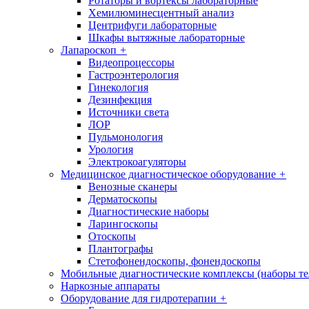
Ротаторы и вортексы лабораторные
Хемилюминесцентный анализ
Центрифуги лабораторные
Шкафы вытяжные лабораторные
Лапароскоп
+
Видеопроцессоры
Гастроэнтерология
Гинекология
Дезинфекция
Источники света
ЛОР
Пульмонология
Урология
Электрокоагуляторы
Медицинское диагностическое оборудование
+
Венозные сканеры
Дерматоскопы
Диагностические наборы
Ларингоскопы
Отоскопы
Плантографы
Стетофонендоскопы, фонендоскопы
Мобильные диагностические комплексы (наборы т
Наркозные аппараты
Оборудование для гидротерапии
+