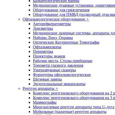
Бальнеологические ванны
Медицинские душевые установки, циркуляр
Оборудование для грязелечения
Оборудование для ПМВД (подводный душ-ма
Офтальмологическое оборудование
+
Авторефкератометры
Линзметры
Медицинские лазерные системы, аппараты дл
Наборы Линз, Оправы
Оптические Когерентные Томографы
Офтальмоскопы
Периметры
Проекторы знаков
Рабочие места, Столы приборные
Тонометр глазного давления
Ультразвуковые сканеры
Фороптеры офтальмологические
Щелевые лампы
Эндотелиальные микроскопы
Рентген аппараты
+
Комплекс рентгеновского оборудования на 2 
Комплекс рентгеновского оборудования на 3 
Маммографы
Многоцелевые рентген аппараты типа U-дуга
Мобильные (палатные) рентген аппараты