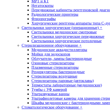
МРТ и КТ
Негатоскопы
Передвижные кабинеты рентгеновской диагн
Радиологические принтеры
Флюорографы
Хирургические рентгены аппараты типа С-ду
Светильники хирургические (операционные)
+
Светильники медицинские смотровые
Светильники хирургические передвижные
Светильники хирургические потолочные
Стерилизационное оборудование
+
Медицинские аквадистилляторы
Мойки для эндоскопов
Облучатели, лампы бактерицидные
Озоновые стерилизаторы
Плазменные стерилизаторы
Рециркуляторы бактерицидные
Стерилизаторы воздушные
Стерилизаторы паровые (автоклавы)
Термостаты лабораторные (медицинские)
Тумбы с УФ камерой
Ультразвуковые ванны
Ультрафиолетовые камеры для хранения стер
Шкафы медицинские с бактерицидными лам
Стоматологическое оборудование
+