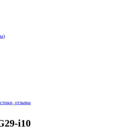
ы)
G29-i10