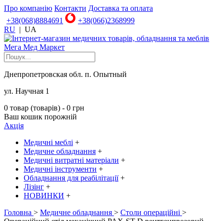
Про компанію
Контакти
Доставка та оплата
+38(068)8884691
+38(066)2368999
RU
|
UA
Днепропетровская обл. п. Опытный
ул. Научная 1
0 товар (товарів) - 0 грн
Ваш кошик порожній
Акція
Медичні меблі
+
Медичне обладнання
+
Медичні витратні матеріали
+
Медичні інструменти
+
Обладнання для реабілітації
+
Лізінг
+
НОВИНКИ
+
Головна
>
Медичне обладнання
>
Столи операційні
>