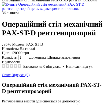
Операційний стіл механічний PAX-ST-D рентгенпрозорий
Збільшити
Операційний стіл механічний
PAX-ST-D рентгенпрозорий
: 3676
Модель:
PAX-ST-D
Наявність:
На складі
Ціна:
120900 грн
Кількість:
До кошика
Швидке замовлення
В улюблені
Базовано на 0 відгуках.
•
Написати відгук
Опис
Відгуки (0)
Операційний стіл механічний PAX-ST-
D рентгенпрозорий
Регулювання висоти здійснюється за допомогою