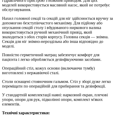
гідравлічного пристрою з ножним приводом. Для цих
моделей використовується масляний насос, який не потребує
обслуговування.
Нахил головної секції та секцій для ніг здійснюється вручну за
допомогою безступінчастого механізму. Для підйому або
опускання секцій столу і вбудованого ниркового валика
використовується ручний механічний привід, який
знаходиться з обох сторін корпусу. Головна секція — знімна.
Секція для ніг знімно-нероздільна або інша відповідно до
моделі.
Повністю герметичний матрац забезпечує комфорт для
пацієнта і легко обробляється дезінфікуючими засобами.
Операційний стіл, кожух основи (включаючи тумбу)
виготовлені з нержавіючої сталі.
Столи оснащені стояночним гальмом. Стіл у зборі дуже легко
переміщати по операційній для прибирання та дезінфекції.
У стандартній комплектації наяні: наркозний екран, плечові
упори, опори для рук, підколінні опори, комплект м'яких
елементів.
Технічні характеристики: