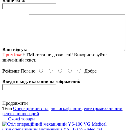
Ваше Ім’я:
Ваш відгук:
Примітка:
HTML теги не дозволені! Використовуйте
звичайний текст.
Рейтинг
Погано
Добре
Введіть код, вказаний на зображенні:
Продовжити
Теги
Операційний стіл
,
ангіографічний
,
електромеханічний
,
рентгенопрозорий
Схожі товари
Cтіл операційний механічний YS-100 VG Medical