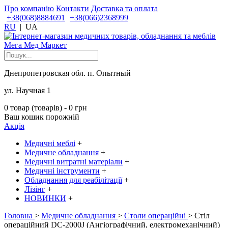
Про компанію
Контакти
Доставка та оплата
+38(068)8884691
+38(066)2368999
RU
|
UA
Днепропетровская обл. п. Опытный
ул. Научная 1
0 товар (товарів) - 0 грн
Ваш кошик порожній
Акція
Медичні меблі
+
Медичне обладнання
+
Медичні витратні матеріали
+
Медичні інструменти
+
Обладнання для реабілітації
+
Лізінг
+
НОВИНКИ
+
Головна
>
Медичне обладнання
>
Столи операційні
> Стіл
операційний DC-2000J (Ангіографічний, електромеханічний)