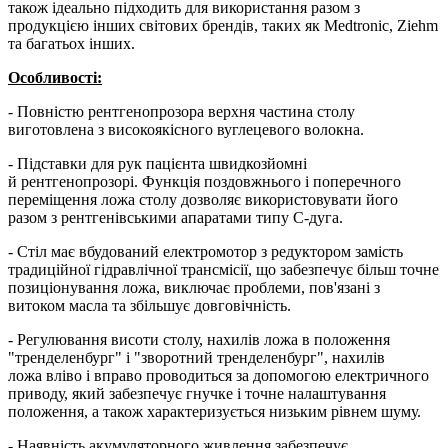
також ідеально підходить для використання разом з
продукцією інших світових брендів, таких як Medtronic, Ziehm
та багатьох інших.
Особливості:
- Повністю рентгенопрозора верхня частина столу
виготовлена з високоякісного вуглецевого волокна.
- Підставки для рук пацієнта швидкозйомні
й рентгенопрозорі. Функція поздовжнього і поперечного
переміщення ложа столу дозволяє використовувати його
разом з рентгенівськими апаратами типу С-дуга.
- Стіл має вбудований електромотор з редуктором замість
традиційної гідравлічної трансмісії, що забезпечує більш точне
позиціонування ложа, виключає проблеми, пов'язані з
витоком масла та збільшує довговічність.
- Регулювання висоти столу, нахилів ложа в положення
"тренделенбург" і "зворотний тренделенбург", нахилів
ложа вліво і вправо проводиться за допомогою електричного
приводу, який забезпечує гнучке і точне налаштування
положення, а також характеризується низьким рівнем шуму.
- Наявність акумуляторного живлення забезпечує