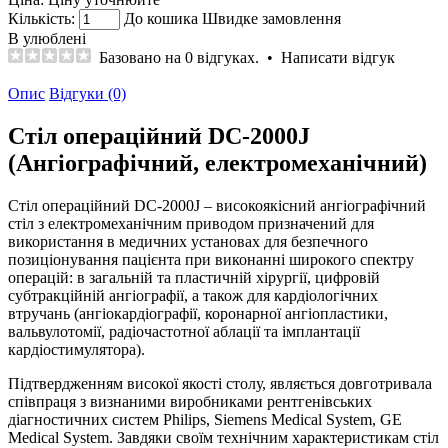
Кількість:
До кошика
Швидке замовлення
В улюблені
Базовано на 0 відгуках.
•
Написати відгук
Опис
Відгуки (0)
Стіл операційний DC-2000J
(Ангіографічний, електромеханічний)
Стіл операційний DС-2000J – високоякісний ангіографічний
стіл з електромеханічним приводом призначений для
використання в медичних установах для безпечного
позиціонування пацієнта при виконанні широкого спектру
операцій: в загальній та пластичній хірургії, цифровій
субтракційній ангіографії, а також для кардіологічних
втручань (ангіокардіографії, коронарної ангіопластики,
вальвулотомії, радіочастотної аблації та імплантації
кардіостимулятора).
Підтвердженням високої якості столу, являється довготривала
співпраця з визнаними виробниками рентгенівських
діагностичних систем Philips, Siemens Medical System, GE
Medical System. Завдяки своїм технічним характеристикам стіл