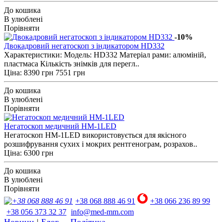
До кошика
В улюблені
Порівняти
-10%
Двокадровий негатоскоп з індикатором HD332
Характеристики: Модель: HD332 Матеріал рами: алюміній,
пластмаса Кількість знімків для перегл..
Ціна:
8390 грн
7551 грн
До кошика
В улюблені
Порівняти
Негатоскоп медичний НМ-1LED
Негатоскоп НМ-1LED використовується для якісного
розшифрування сухих і мокрих рентгенограм, розрахов..
Ціна: 6300 грн
До кошика
В улюблені
Порівняти
+38 068 888 46 91
+38 066 236 89 99
+38 056 373 32 37
info@med-mm.com
Новини
|
Блог
Політика