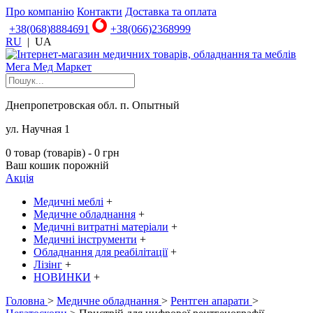
Про компанію
Контакти
Доставка та оплата
+38(068)8884691
+38(066)2368999
RU
|
UA
Днепропетровская обл. п. Опытный
ул. Научная 1
0 товар (товарів) - 0 грн
Ваш кошик порожній
Акція
Медичні меблі
+
Медичне обладнання
+
Медичні витратні матеріали
+
Медичні інструменти
+
Обладнання для реабілітації
+
Лізінг
+
НОВИНКИ
+
Головна
>
Медичне обладнання
>
Рентген апарати
>