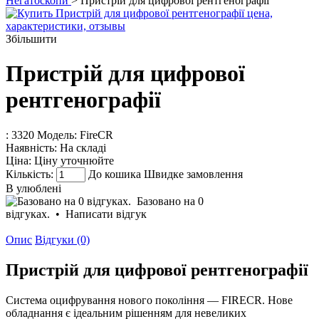
Негатоскопи
> Пристрій для цифрової рентгенографії
Збільшити
Пристрій для цифрової
рентгенографії
: 3320
Модель:
FireCR
Наявність:
На складі
Ціна:
Ціну уточнюйте
Кількість:
До кошика
Швидке замовлення
В улюблені
Базовано на 0
відгуках.
•
Написати відгук
Опис
Відгуки (0)
Пристрій для цифрової рентгенографії
Система оцифрування нового покоління — FIRECR. Нове
обладнання є ідеальним рішенням для невеликих