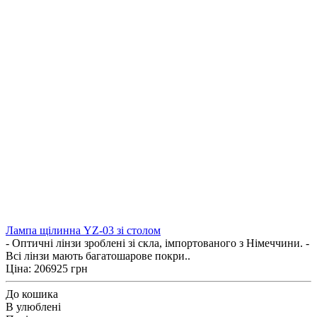
Лампа щілинна YZ-03 зі столом
- Оптичні лінзи зроблені зі скла, імпортованого з Німеччини. -
Всі лінзи мають багатошарове покри..
Ціна: 206925 грн
До кошика
В улюблені