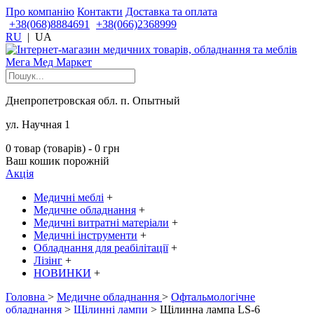
Про компанію
Контакти
Доставка та оплата
+38(068)8884691
+38(066)2368999
RU
|
UA
Днепропетровская обл. п. Опытный
ул. Научная 1
0 товар (товарів) - 0 грн
Ваш кошик порожній
Акція
Медичні меблі
+
Медичне обладнання
+
Медичні витратні матеріали
+
Медичні інструменти
+
Обладнання для реабілітації
+
Лізінг
+
НОВИНКИ
+
Головна
>
Медичне обладнання
>
Офтальмологічне
обладнання
>
Щілинні лампи
> Щілинна лампа LS-6