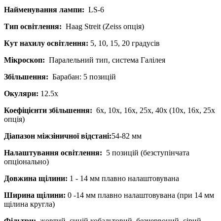
Найменування лампи:
LS-6
Тип освітлення:
Haag Streit (Zeiss опція)
Кут нахилу освітлення:
5, 10, 15, 20 градусів
Мікроскоп:
Паралельний тип, система Галілея
Збільшення:
Барабан: 5 позицій
Окуляри:
12.5х
Коефіцієнти збільшення:
6х, 10х, 16х, 25х, 40х (10х, 16х, 25х
опція)
Діапазон міжзіничної відстані:
54-82 мм
Налаштування освітлення:
5 позицій (безступінчата
опціонально)
Довжина щілини:
1 - 14 мм плавно налаштовувана
Ширина щілини:
0 -14 мм плавно налаштовувана (при 14 мм
щілина кругла)
Фільтри:
жовтий, синій кобальтовий, безчервоний, сірий