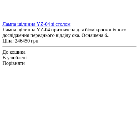
Лампа щілинна YZ-04 зі столом
Лампа щілинна YZ-04 призначена для біомікроскопічного
дослідження переднього відділу ока. Оснащена б..
Ціна: 246450 грн
До кошика
В улюблені
Порівняти