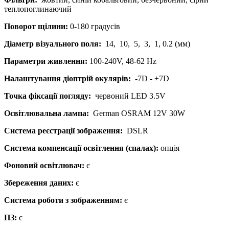
теплопоглинаючий
Поворот щілини:
0-180 градусів
Діаметр візуального поля:
14, 10, 5, 3, 1, 0.2 (мм)
Параметри живлення:
100-240V, 48-62 Hz
Налаштування діоптрій окулярів:
-7D - +7D
Точка фіксації погляду:
червоний LED 3.5V
Освітлювальна лампа:
German OSRAM 12V 30W
Система реєстрації зображення:
DSLR
Система компенсації освітлення (спалах):
опція
Фоновий освітлювач:
є
Збереження даних:
є
Система роботи з зображенням:
є
ПЗ:
є