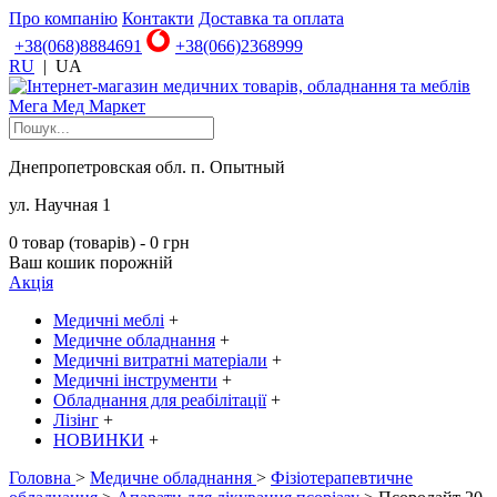
Про компанію
Контакти
Доставка та оплата
+38(068)8884691
+38(066)2368999
RU
|
UA
Днепропетровская обл. п. Опытный
ул. Научная 1
0 товар (товарів) - 0 грн
Ваш кошик порожній
Акція
Медичні меблі
+
Медичне обладнання
+
Медичні витратні матеріали
+
Медичні інструменти
+
Обладнання для реабілітації
+
Лізінг
+
НОВИНКИ
+
Головна
>
Медичне обладнання
>
Фізіотерапевтичне