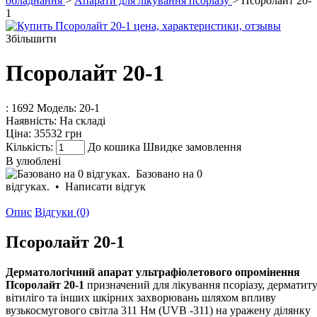
обладнання
>
Апарати для лікування псоріазу
> Псоролайт 20-
1
Збільшити
Псоролайт 20-1
: 1692
Модель:
20-1
Наявність:
На складі
Ціна:
35532 грн
Кількість:
До кошика
Швидке замовлення
В улюблені
Базовано на 0
відгуках.
•
Написати відгук
Опис
Відгуки (0)
Псоролайт 20-1
Дерматологічний а
парат ультрафіолетового опромінення
Псоролайт 20-1
призначений для лікування псоріазу, дерматиту
вітиліго та інших шкірних захворювань шляхом впливу
вузькосмугового світла 311 Нм (UVB -311) на уражену ділянку