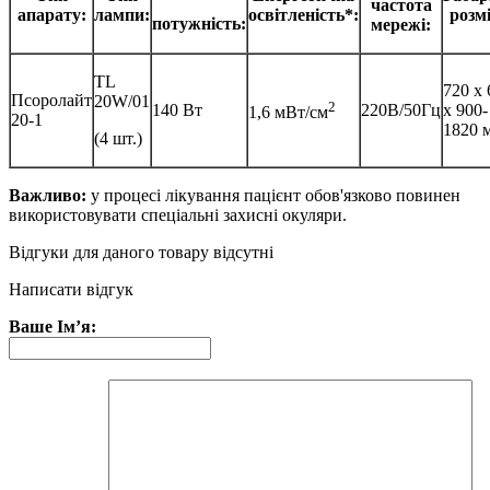
частота
апарату:
лампи:
освітленість*:
розм
потужність:
мережі:
TL
720 х 
Псоролайт
20W/01
2
140 Вт
220В/50Гц
х 900-
1,6 мВт/см
20-1
1820 
(4 шт.)
Важливо:
у процесі лікування пацієнт обов'язково повинен
використовувати спеціальні захисні окуляри.
Відгуки для даного товару відсутні
Написати відгук
Ваше Ім’я: