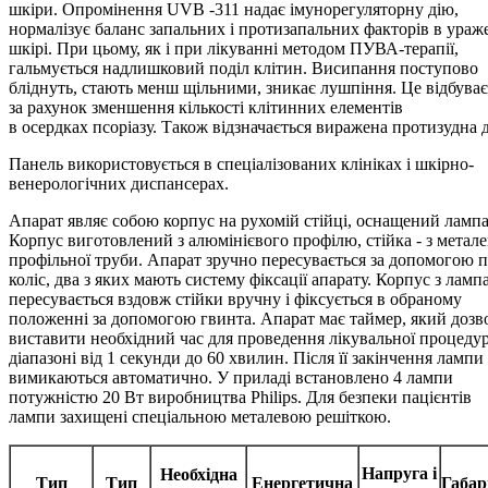
шкіри. Опромінення UVB -311 надає імунорегуляторну дію,
нормалізує баланс запальних і протизапальних факторів в ураж
шкірі. При цьому, як і при лікуванні методом ПУВА-терапії,
гальмується надлишковий поділ клітин. Висипання поступово
бліднуть, стають менш щільними, зникає лушпіння. Це відбуває
за рахунок зменшення кількості клітинних елементів
в осердках псоріазу. Також відзначається виражена протизудна д
Панель використовується в спеціалізованих клініках і шкірно-
венерологічних диспансерах.
Апарат являє собою корпус на рухомій стійці, оснащений ламп
Корпус виготовлений з алюмінієвого профілю, стійка - з метале
профільної труби. Апарат зручно пересувається за допомогою п
коліс, два з яких мають систему фіксації апарату. Корпус з лам
пересувається вздовж стійки вручну і фіксується в обраному
положенні за допомогою гвинта. Апарат має таймер, який дозв
виставити необхідний час для проведення лікувальної процеду
діапазоні від 1 секунди до 60 хвилин. Після її закінчення лампи
вимикаються автоматично. У приладі встановлено 4 лампи
потужністю 20 Вт виробництва Philips. Для безпеки пацієнтів
лампи захищені спеціальною металевою решіткою.
Напруга і
Необхідна
Тип
Тип
Енергетична
Габар