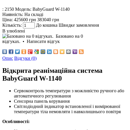
: 2150
Модель:
BabyGuard W-1140
Наявність:
На складі
Ціна:
425600 грн
383040 грн
Кількість:
До кошика
Швидке замовлення
В улюблені
Базовано на 0
відгуках.
•
Написати відгук
Опис
Відгуки (0)
Відкрита реанімаційна система
BabyGuard W-1140
Сервоконтроль температури з можливістю ручного або
автоматичного регулювання
Сенсорна панель керування
Світлодіодний індикатор встановленої і вимірюваної
температури тіла немовляти і навколишнього повітря
Особливості: