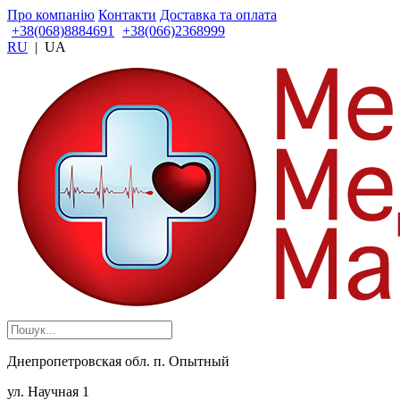
Про компанію
Контакти
Доставка та оплата
+38(068)8884691
+38(066)2368999
RU
|
UA
Днепропетровская обл. п. Опытный
ул. Научная 1