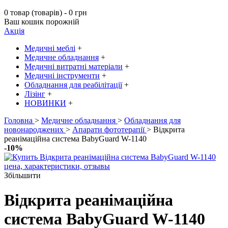
0 товар (товарів) - 0 грн
Ваш кошик порожній
Акція
Медичні меблі
+
Медичне обладнання
+
Медичні витратні матеріали
+
Медичні інструменти
+
Обладнання для реабілітації
+
Лізінг
+
НОВИНКИ
+
Головна
>
Медичне обладнання
>
Обладнання для
новонароджених
>
Апарати фототерапії
> Відкрита
реанімаційна система BabyGuard W-1140
-10%
Збільшити
Відкрита реанімаційна
система BabyGuard W-1140