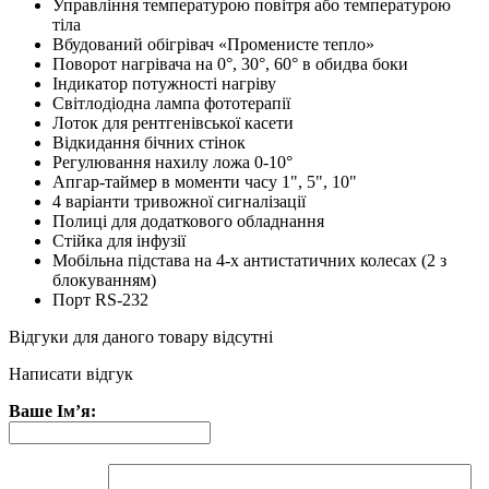
Управління температурою повітря або температурою
тіла
Вбудований обігрівач «Променисте тепло»
Поворот нагрівача на 0°, 30°, 60° в обидва боки
Індикатор потужності нагріву
Світлодіодна лампа фототерапії
Лоток для рентгенівської касети
Відкидання бічних стінок
Регулювання нахилу ложа 0-10°
Апгар-таймер в моменти часу 1", 5", 10"
4 варіанти тривожної сигналізації
Полиці для додаткового обладнання
Стійка для інфузії
Мобільна підстава на 4-х антистатичних колесах (2 з
блокуванням)
Порт RS-232
Відгуки для даного товару відсутні
Написати відгук
Ваше Ім’я: