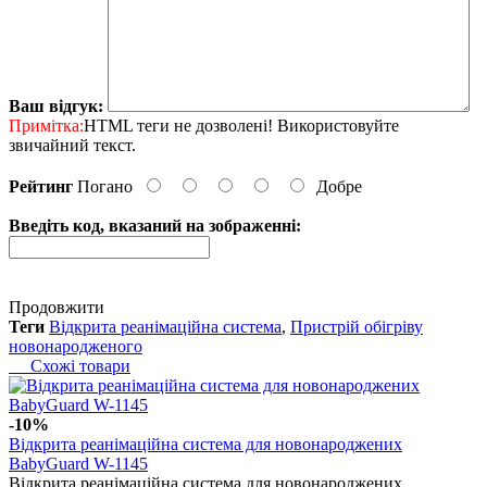
Ваш відгук:
Примітка:
HTML теги не дозволені! Використовуйте
звичайний текст.
Рейтинг
Погано
Добре
Введіть код, вказаний на зображенні:
Продовжити
Теги
Відкрита реанімаційна система
,
Пристрій обігріву
новонародженого
Схожі товари
-10%
Відкрита реанімаційна система для новонароджених
BabyGuard W-1145
Відкрита реанімаційна система для новонароджених