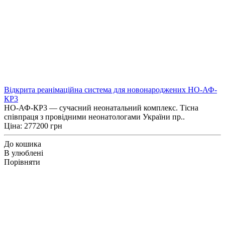
Відкрита реанімаційна система для новонароджених НО-АФ-
КР3
НО-АФ-КР3 — сучасний неонатальний комплекс. Тісна
співпраця з провідними неонатологами України пр..
Ціна: 277200 грн
До кошика
В улюблені
Порівняти