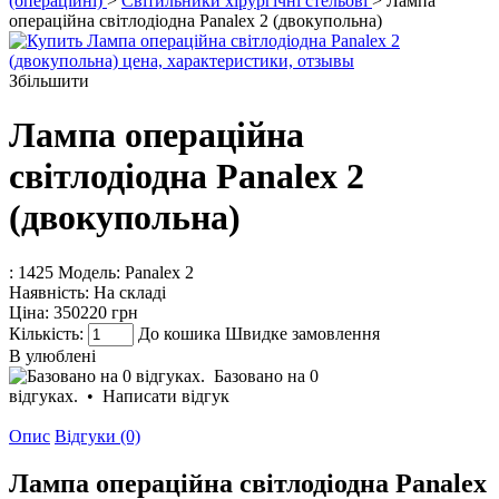
(операційні)
>
Світильники хірургічні стельові
> Лампа
операційна світлодіодна Panalex 2 (двокупольна)
Збільшити
Лампа операційна
світлодіодна Panalex 2
(двокупольна)
: 1425
Модель:
Panalex 2
Наявність:
На складі
Ціна:
350220 грн
Кількість:
До кошика
Швидке замовлення
В улюблені
Базовано на 0
відгуках.
•
Написати відгук
Опис
Відгуки (0)
Лампа операційна світлодіодна Panalex