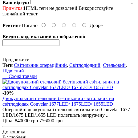
Ваш відгук:
Примітка:
HTML теги не дозволені! Використовуйте
звичайний текст.
Рейтинг
Погано
Добре
Введіть код, вказаний на зображенні:
Продовжити
Теги
Світильник операційний
,
Світлодіодний
,
Стельовий
,
Підвісний
Схожі товари
-10%
Двокупольний стельовий безтіньовий світильник на
світлодіодах Convelar 1677LED/ 1675LED/ 1655LED
Операційні двокупольні стельові світильники Convelar 1677
LED/1675 LED/1655 LED полегшать напружену ..
Ціна:
840000 грн
756000 грн
До кошика
В улюблені