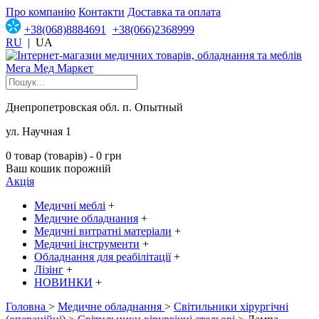
Про компанію
Контакти
Доставка та оплата
+38(068)8884691
+38(066)2368999
RU
|
UA
Днепропетровская обл. п. Опытный
ул. Научная 1
0 товар (товарів) - 0 грн
Ваш кошик порожній
Акція
Медичні меблі
+
Медичне обладнання
+
Медичні витратні матеріали
+
Медичні інструменти
+
Обладнання для реабілітації
+
Лізінг
+
НОВИНКИ
+
Головна
>
Медичне обладнання
>
Світильники хірургічні