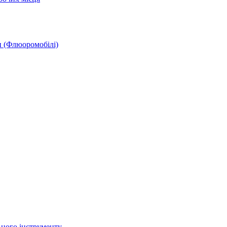
и (Флюоромобілі)
ьного інструменту