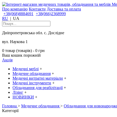
Про компанію
Контакти
Доставка та оплата
+38(068)8884691
+38(066)2368999
RU
|
UA
Дніпропетровська обл. с. Дослідне
вул. Наукова 1
0 товар (товарів) - 0 грн
Ваш кошик порожній
Акція
Медичні меблі
+
Медичне обладнання
+
Медичні витратні матеріали
+
Медичні інструменти
+
Обладнання для реабілітації
+
Лізінг
+
НОВИНКИ
+
Головна
>
Медичне обладнання
>
Обладнання для новонародж
Категорії