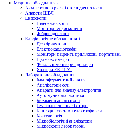
Медичне обладнання
-
Акушерство, крісла і столи для пологів
Апарати ШВЛ
Ендоскопи
+
Відеоендоскопи
Монітори ендоскопічні
Фіброендоскопи
Кардіологічне обладнання
+
Дефібрилятори
Електрокардіографи
Монітори пацієнта приліжкові, портативні
Пульсоксиметри
Фетальні монітори і доплери
Холтери ЕКГ і АТ
Лабораторне обладнання
+
Імуноферментний аналіз
Аналізатори сечі
Апарати для аналізу електролітів
Аутоімунна діагностика
Біохімічні аналізатори
Гематологічні аналізатори
Капілярні системи електрофореза
Коагулологія
Мікробіологічні аналізатори
Мікроскопи лабораторні