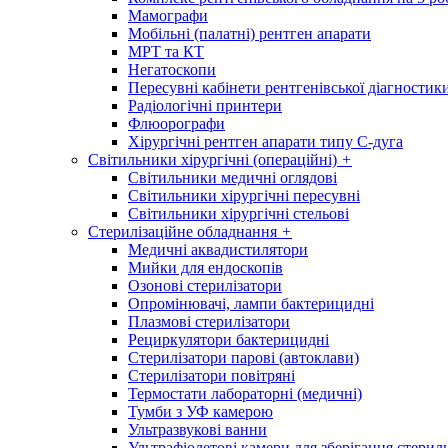
Мамографи
Мобільні (палатні) рентген апарати
МРТ та КТ
Негатоскопи
Пересувні кабінети рентгенівської діагностик
Радіологічні принтери
Флюорографи
Хірургічні рентген апарати типу С-дуга
Світильники хірургічні (операційні)
+
Світильники медичні оглядові
Світильники хірургічні пересувні
Світильники хірургічні стельові
Стерилізаційне обладнання
+
Медичні аквадистилятори
Мийки для ендоскопів
Озонові стерилізатори
Опромінювачі, лампи бактерицидні
Плазмові стерилізатори
Рециркулятори бактерицидні
Стерилізатори парові (автоклави)
Стерилізатори повітряні
Термостати лабораторні (медичні)
Тумби з УФ камерою
Ультразвукові ванни
Ультрафіолетові камери для зберігання стерил