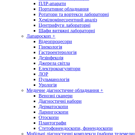
ПЛР-апарати
Портативне обладнання
Ротатори та вортекси лабораторні
Хемілюмінесцентний аналіз
Центрифуги лабораторні
Шафи витяжні лабораторні
Лапароскоп
+
Відеопроцесори
Гінекологія
Гастроентерологія
Дезінфекція
Джерела світла
Електрокоагулятори
ЛОР
Пульманологія
Урологія
Медичне діагностичне обладнання
+
Венозні сканери
Діагностичні набори
Дерматоскопи
Ларингоскопи
Отоскопи
Плантографи
Стетофонендоскопи, фонендоскопи
Мобільні діагностичні комплекси (набори телемеди