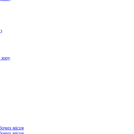
)
 зору
бочих місця
бочих місця