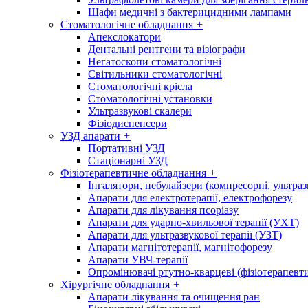
Шафи медичні з бактерицидними лампами
Стоматологічне обладнання
+
Апекслокатори
Дентальні рентгени та візіографи
Негатоскопи стоматологічні
Світильники стоматологічні
Стоматологічні крісла
Стоматологічні установки
Ультразвукові скалери
Фізіодиспенсери
УЗД апарати
+
Портативні УЗД
Стаціонарні УЗД
Фізіотерапевтичне обладнання
+
Інгалятори, небулайзери (компресорні, ультраз
Апарати для електротерапії, електрофорезу
Апарати для лікування псоріазу
Апарати для ударно-хвильової терапії (УХТ)
Апарати для ультразвукової терапії (УЗТ)
Апарати магнітотерапії, магнітофорезу
Апарати УВЧ-терапії
Опромінювачі ртутно-кварцеві (фізіотерапевти
Хірургічне обладнання
+
Апарати лікування та очищення ран