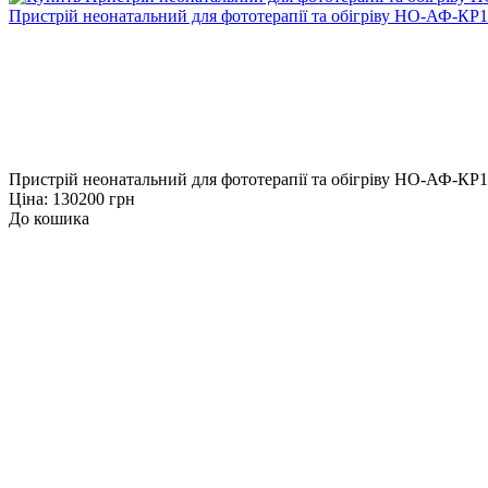
Пристрій неонатальний для фототерапії та обігріву НО-АФ-КР1
Пристрій неонатальний для фототерапії та обігріву НО-АФ-КР1 
Ціна: 130200 грн
До кошика