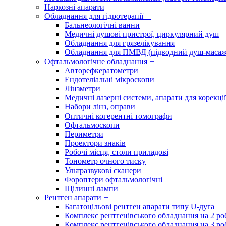
Наркозні апарати
Обладнання для гідротерапії
+
Бальнеологічні ванни
Медичні душові пристрої, циркулярний душ
Обладнання для грязелікування
Обладнання для ПМВД (підводний душ-масаж
Офтальмологічне обладнання
+
Авторефкератометри
Ендотеліальні мікроскопи
Лінзметри
Медичні лазерні системи, апарати для корекції
Набори лінз, оправи
Оптичні когерентні томографи
Офтальмоскопи
Периметри
Проектори знаків
Робочі місця, столи приладові
Тонометр очного тиску
Ультразвукові сканери
Фороптери офтальмологічні
Щілинні лампи
Рентген апарати
+
Багатоцільові рентген апарати типу U-дуга
Комплекс рентгенівського обладнання на 2 ро
Комплекс рентгенівського обладнання на 3 ро