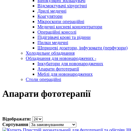
Бінокулярні збільшувачі
Відсмоктувачі хірургічні
Дрилі медичні
Коагулятори
Мікроскопи операційні
Медичні кисневі концентратори
Операційні консолі
Підігрівачі крові та рідини
Пилки медичні
Шприцеві дозатори, інфузомати (перфузори)
Холодильне обладнання
Обладнання для новонароджених
-
Інкубатори для новонароджених
Апарати фототерапії
Меблі для новонароджених
Столи операційні
Апарати фототерапії
Відображати:
Сортування