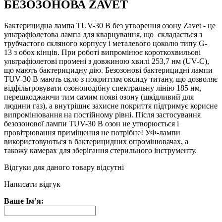
БЕЗОЗОНОВА ZAVET
Бактерицидна лампа TUV-30 B без утворення озону Zavet - це
ультрафіолетова лампа для кварцування, що складається з
трубчастого скляного корпусу і металевого цоколю типу G-
13 з обох кінців. При роботі випромінює короткохвильові
ультрафіолетові промені з довжиною хвилі 253,7 нм (UV-C),
що мають бактерицидну дію. Безозонові бактерицидні лампи
TUV-30 B мають скло з покриттям оксиду титану, що дозволяє
відфільтровувати озоноподібну спектральну лінію 185 нм,
перешкоджаючи тим самим появі озону (шкідливий для
людини газ), а внутрішнє захисне покриття підтримує корисне
випромінювання на постійному рівні. Після застосування
безозонової лампи TUV-30 B озон не утворюється і
провітрювання приміщення не потрібне! УФ-лампи
використовуються в бактерицидних опромінювачах, а
такожу камерах для зберігання стерильного інструменту.
Відгуки для даного товару відсутні
Написати відгук
Ваше Ім’я: