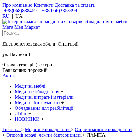
Про компанію
Контакти
Доставка та оплата
+38(068)8884691
+38(066)2368999
RU
|
UA
Днепропетровская обл. п. Опытный
ул. Научная 1
0 товар (товарів) - 0 грн
Ваш кошик порожній
Акція
Медичні меблі
+
Медичне обладнання
+
Медичні витратні матеріали
+
Медичні інструменти
+
Обладнання для реабілітації
+
Лізінг
+
НОВИНКИ
+
Головна
>
Медичне обладнання
>
Стерилізаційне обладнання
>
Опромінювачі, лампи бактерицидні
> ЛАМПА