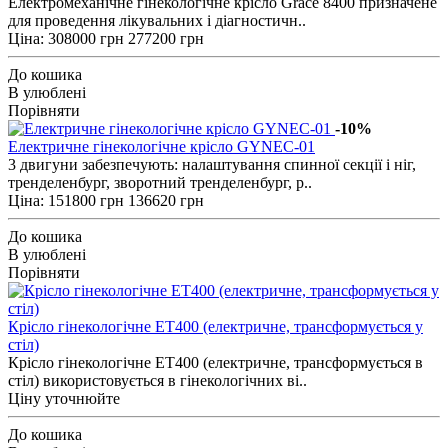
Електромеханічне гінекологічне крісло Grace 8400 призначене
для проведення лікувальних і діагностичн..
Ціна:
308000 грн
277200 грн
До кошика
В улюблені
Порівняти
-10%
Електричне гінекологічне крісло GYNEC-01
3 двигуни забезпечують: налаштування спинної секції і ніг,
тренделенбург, зворотний тренделенбург, р..
Ціна:
151800 грн
136620 грн
До кошика
В улюблені
Порівняти
Крісло гінекологічне ЕТ400 (електричне, трансформується у
стіл)
Крісло гінекологічне ЕТ400 (електричне, трансформується в
стіл) використовується в гінекологічних ві..
Ціну уточнюйте
До кошика