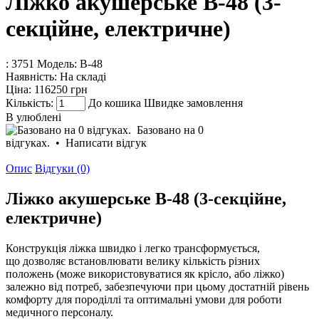
Ліжко акушерське B-48 (3-
секційне, електричне)
: 3751
Модель:
B-48
Наявність:
На складі
Ціна:
116250 грн
Кількість:
До кошика
Швидке замовлення
В улюблені
Базовано на 0
відгуках.
•
Написати відгук
Опис
Відгуки (0)
Ліжко акушерське B-48 (3-секційне,
електричне)
Конструкція ліжка швидко і легко трансформується,
що дозволяє встановлювати велику кількість різних
положень (може використовуватися як крісло, або ліжко)
залежно від потреб, забезпечуючи при цьому достатній рівень
комфорту для породіллі та оптимальні умови для роботи
медичного персоналу.