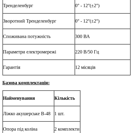
Тренделенбург
0° - 12°(±2°)
Зворотний Тренделенбург
0° - 12°(±2°)
Споживана потужність
300 ВА
Параметри електромережі
220 В/50 Гц
Гарантія
12 місяців
Базова комплектація:
Найменування
Кількість
Ліжко акушерське B-48
1 шт.
Опора під коліна
2 комплекти