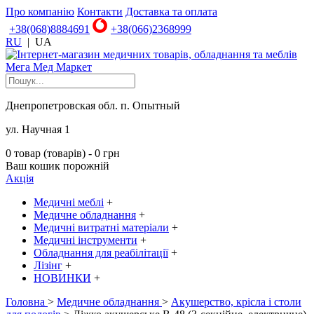
Про компанію
Контакти
Доставка та оплата
+38(068)8884691
+38(066)2368999
RU
|
UA
Днепропетровская обл. п. Опытный
ул. Научная 1
0 товар (товарів) - 0 грн
Ваш кошик порожній
Акція
Медичні меблі
+
Медичне обладнання
+
Медичні витратні матеріали
+
Медичні інструменти
+
Обладнання для реабілітації
+
Лізінг
+
НОВИНКИ
+
Головна
>
Медичне обладнання
>
Акушерство, крісла і столи