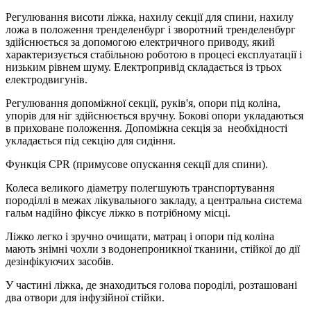
Регулювання висоти ліжка, нахилу секції для спини, нахилу
ложа в положення тренделенбург і зворотний тренделенбург
здійснюється за допомогою електричного приводу, який
характеризується стабільною роботою в процесі експлуатації і
низьким рівнем шуму. Електропривід складається із трьох
електродвигунів.
Регулювання допоміжної секції, руків'я, опори під коліна,
упорів для ніг здійснюється вручну. Бокові опори укладаються
в приховане положення. Допоміжна секція за необхідності
укладається під секцію для сидіння.
Функція CPR (примусове опускання секції для спини).
Колеса великого діаметру полегшують транспортування
породіллі в межах лікувального закладу, а центральна система
гальм надійно фіксує ліжко в потрібному місці.
Ліжко легко і зручно очищати, матрац і опори під коліна
мають знімні чохли з водонепроникної тканини, стійкої до дії
дезінфікуючих засобів.
У частині ліжка, де знаходиться голова породілі, розташовані
два отвори для інфузійної стійки.