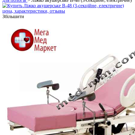
для пологів
> Ліжко акушерське B-48 (3-секційне, електричне)
Збільшити