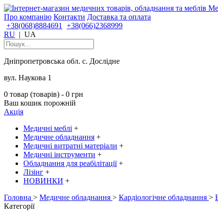
Про компанію
Контакти
Доставка та оплата
+38(068)8884691
+38(066)2368999
RU
|
UA
Дніпропетровська обл. с. Дослідне
вул. Наукова 1
0 товар (товарів) - 0 грн
Ваш кошик порожній
Акція
Медичні меблі
+
Медичне обладнання
+
Медичні витратні матеріали
+
Медичні інструменти
+
Обладнання для реабілітації
+
Лізінг
+
НОВИНКИ
+
Головна
>
Медичне обладнання
>
Кардіологічне обладнання
>
Категорії