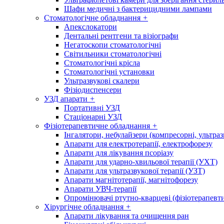
Шафи медичні з бактерицидними лампами
Стоматологічне обладнання
+
Апекслокатори
Дентальні рентгени та візіографи
Негатоскопи стоматологічні
Світильники стоматологічні
Стоматологічні крісла
Стоматологічні установки
Ультразвукові скалери
Фізіодиспенсери
УЗД апарати
+
Портативні УЗД
Стаціонарні УЗД
Фізіотерапевтичне обладнання
+
Інгалятори, небулайзери (компресорні, ультраз
Апарати для електротерапії, електрофорезу
Апарати для лікування псоріазу
Апарати для ударно-хвильової терапії (УХТ)
Апарати для ультразвукової терапії (УЗТ)
Апарати магнітотерапії, магнітофорезу
Апарати УВЧ-терапії
Опромінювачі ртутно-кварцеві (фізіотерапевти
Хірургічне обладнання
+
Апарати лікування та очищення ран