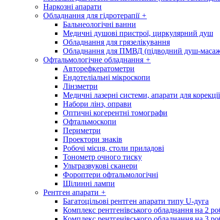
Наркозні апарати
Обладнання для гідротерапії
+
Бальнеологічні ванни
Медичні душові пристрої, циркулярний душ
Обладнання для грязелікування
Обладнання для ПМВД (підводний душ-масаж
Офтальмологічне обладнання
+
Авторефкератометри
Ендотеліальні мікроскопи
Лінзметри
Медичні лазерні системи, апарати для корекції
Набори лінз, оправи
Оптичні когерентні томографи
Офтальмоскопи
Периметри
Проектори знаків
Робочі місця, столи приладові
Тонометр очного тиску
Ультразвукові сканери
Фороптери офтальмологічні
Щілинні лампи
Рентген апарати
+
Багатоцільові рентген апарати типу U-дуга
Комплекс рентгенівського обладнання на 2 ро
Комплекс рентгенівського обладнання на 3 ро