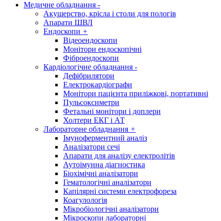
Медичне обладнання
-
Акушерство, крісла і столи для пологів
Апарати ШВЛ
Ендоскопи
+
Відеоендоскопи
Монітори ендоскопічні
Фіброендоскопи
Кардіологічне обладнання
-
Дефібрилятори
Електрокардіографи
Монітори пацієнта приліжкові, портативні
Пульсоксиметри
Фетальні монітори і доплери
Холтери ЕКГ і АТ
Лабораторне обладнання
+
Імуноферментний аналіз
Аналізатори сечі
Апарати для аналізу електролітів
Аутоімунна діагностика
Біохімічні аналізатори
Гематологічні аналізатори
Капілярні системи електрофореза
Коагулологія
Мікробіологічні аналізатори
Мікроскопи лабораторні