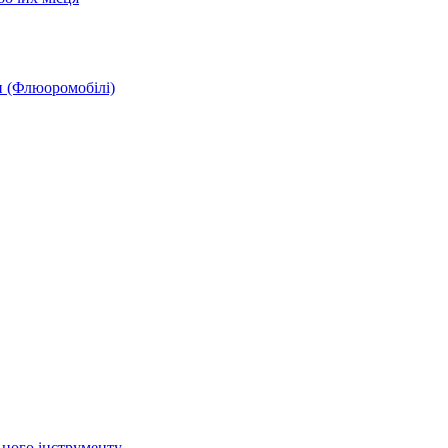
и (Флюоромобілі)
ьного інструменту