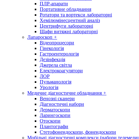
ПЛР-апарати
Портативне обладнання
Ротатори та вортекси лабораторні
Хемілюмінесцентний аналіз
Центрифуги лабораторні
Шафи витяжні лабораторні
Лапароскоп
+
Відеопроцесори
Гінекологія
Гастроентерологія
Дезінфекція
Джерела світла
Електрокоагулятори
ЛОР
Пульманологія
Урологія
Медичне діагностичне обладнання
+
Венозні сканери
Діагностичні набори
Дерматоскопи
Ларингоскопи
Отоскопи
Плантографи
Стетофонендоскопи, фонендоскопи
Мобільні діагностичні комплекси (набори телемеди