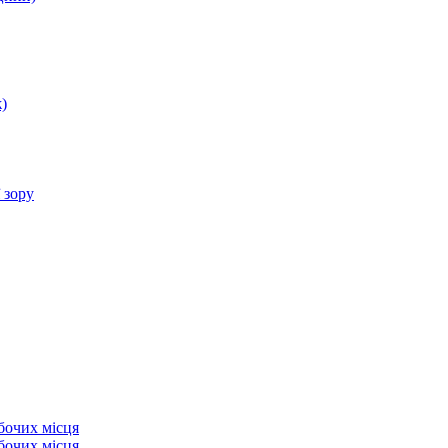
)
 зору
бочих місця
бочих місця