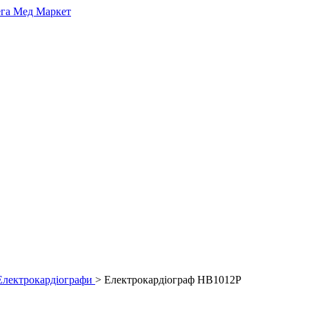
Електрокардіографи
> Електрокардіограф HB1012P