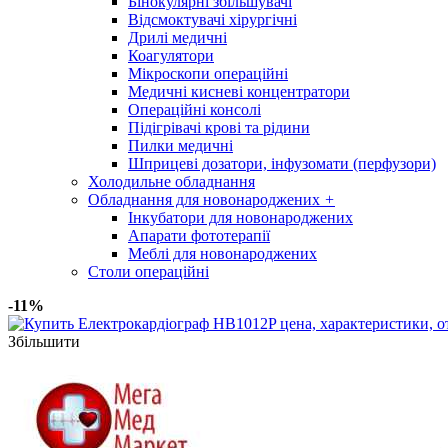
Бінокулярні збільшувачі
Відсмоктувачі хірургічні
Дрилі медичні
Коагулятори
Мікроскопи операційні
Медичні кисневі концентратори
Операційні консолі
Підігрівачі крові та рідини
Пилки медичні
Шприцеві дозатори, інфузомати (перфузори)
Холодильне обладнання
Обладнання для новонароджених
+
Інкубатори для новонароджених
Апарати фототерапії
Меблі для новонароджених
Столи операційні
-11%
Збільшити