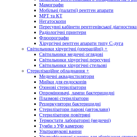
Мамографи
Мобільні (палатні) рентген апарати
МРТ та КТ
Негатоскопи
Пересувні кабінети рентгенівської діагностик
Радіологічні принтери
Флюорографи
Хірургічні рентген апарати типу С-дуга
Світильники хірургічні (операційні)
+
Світильники медичні оглядові
Світильники хірургічні пересувні
Світильники хірургічні стельові
Стерилізаційне обладнання
+
Медичні аквадистилятори
Мийки для ендоскопів
Озонові стерилізатори
Опромінювачі, лампи бактерицидні
Плазмові стерилізатори
Рециркулятори бактерицидні
Стерилізатори парові (автоклави)
Стерилізатори повітряні
Термостати лабораторні (медичні)
Тумби з УФ камерою
Ультразвукові ванни
Ультрафіолетові камери для зберігання стерил