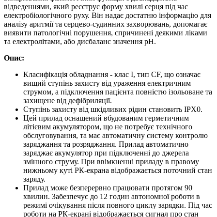
відведеннями, який реєструє форму хвилі серця під час
електробіологічного руху. Він надає достатню інформацію для
аналізу аритмії та серцево-судинних захворювань, допомагає
виявити патологічні порушення, спричинені деякими ліками
та електролітами, або дисбаланс значення рН.
Опис:
Класифікація обладнання - клас I, тип CF, що означає
вищий ступінь захисту від ураження електричним
струмом, а підключення пацієнта повністю ізольоване та
захищене від дефібриляції.
Ступінь захисту від шкідливих рідин становить IPX0.
Цей прилад оснащений вбудованим герметичним
літієвим акумулятором, що не потребує технічного
обслуговування, та має автоматичну систему контролю
заряджання та розряджання. Прилад автоматично
заряджає акумулятор при підключенні до джерела
змінного струму. При ввімкненні приладу в правому
нижньому куті РК-екрана відображається поточний стан
заряду.
Прилад може безперервно працювати протягом 90
хвилин. Забезпечує до 12 годин автономної роботи в
режимі очікування після повного циклу зарядки. Під час
роботи на РК-екрані відображається сигнал про стан