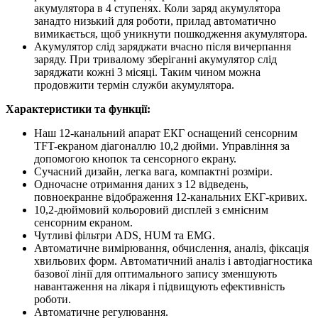
акумулятора в 4 ступенях. Коли заряд акумулятора
занадто низький для роботи, прилад автоматично
вимикається, щоб уникнути пошкодження акумулятора.
Акумулятор слід заряджати вчасно після вичерпання
заряду. При тривалому зберіганні акумулятор слід
заряджати кожні 3 місяці. Таким чином можна
продовжити термін служби акумулятора.
Характеристики та функції:
Наш 12-канальний апарат ЕКГ оснащений сенсорним
TFT-екраном діагоналлю 10,2 дюйми. Управління за
допомогою кнопок та сенсорного екрану.
Сучасний дизайн, легка вага, компактні розміри.
Одночасне отримання даних з 12 відведень,
повноекранне відображення 12-канальних ЕКГ-кривих.
10,2-дюймовий кольоровий дисплей з ємнісним
сенсорним екраном.
Чутливі фільтри ADS, HUM та EMG.
Автоматичне вимірювання, обчислення, аналіз, фіксація
хвильових форм. Автоматичний аналіз і автодіагностика
базової лінії для оптимального запису зменшують
навантаження на лікаря і підвищують ефективність
роботи.
Автоматичне регулювання.