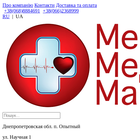
Про компанію
Контакти
Доставка та оплата
+38(068)8884691
+38(066)2368999
RU
|
UA
Днепропетровская обл. п. Опытный
ул. Научная 1