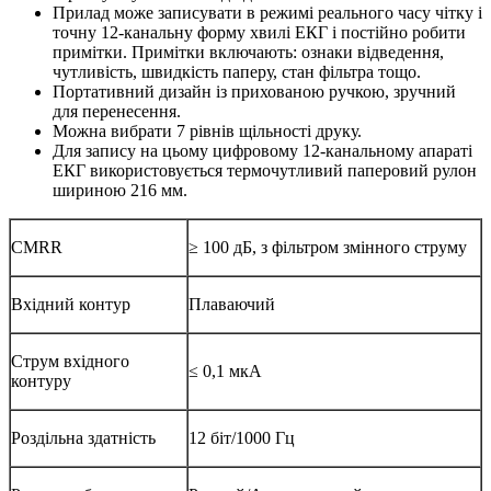
Прилад може записувати в режимі реального часу чітку і
точну 12-канальну форму хвилі ЕКГ і постійно робити
примітки. Примітки включають: ознаки відведення,
чутливість, швидкість паперу, стан фільтра тощо.
Портативний дизайн із прихованою ручкою, зручний
для перенесення.
Можна вибрати 7 рівнів щільності друку.
Для запису на цьому цифровому 12-канальному апараті
ЕКГ використовується термочутливий паперовий рулон
шириною 216 мм.
CMRR
≥ 100 дБ, з фільтром змінного струму
Вхідний контур
Плаваючий
Струм вхідного
≤ 0,1 мкА
контуру
Роздільна здатність
12 біт/1000 Гц