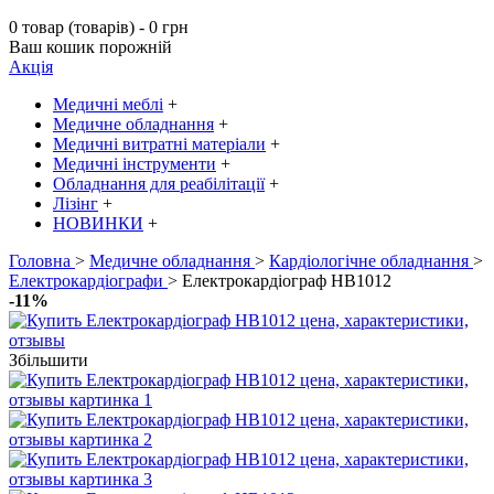
0 товар (товарів) - 0 грн
Ваш кошик порожній
Акція
Медичні меблі
+
Медичне обладнання
+
Медичні витратні матеріали
+
Медичні інструменти
+
Обладнання для реабілітації
+
Лізінг
+
НОВИНКИ
+
Головна
>
Медичне обладнання
>
Кардіологічне обладнання
>
Електрокардіографи
> Електрокардіограф HB1012
-11%
Збільшити