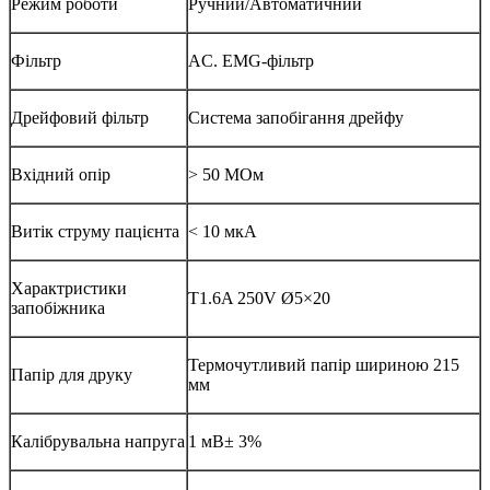
Режим роботи
Ручний/Автоматичний
Фільтр
AC. EMG-фільтр
Дрейфовий фільтр
Система запобігання дрейфу
Вхідний опір
> 50 МОм
Витік струму пацієнта
< 10 мкА
Характристики
T1.6A 250V Ø5×20
запобіжника
Термочутливий папір шириною 215
Папір для друку
мм
Калібрувальна напруга
1 мВ± 3%