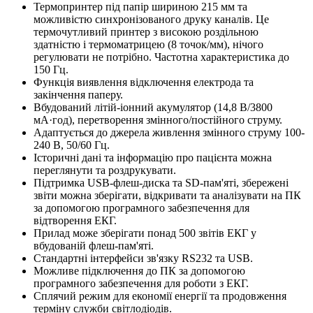
Термопринтер під папір шириною 215 мм та
можливістю синхронізованого друку каналів. Це
термочутливий принтер з високою роздільною
здатністю і термоматрицею (8 точок/мм), нічого
регулювати не потрібно. Частотна характеристика до
150 Гц.
Функція виявлення відключення електрода та
закінчення паперу.
Вбудований літій-іонний акумулятор (14,8 В/3800
мА·год), перетворення змінного/постійного струму.
Адаптується до джерела живлення змінного струму 100-
240 В, 50/60 Гц.
Історичні дані та інформацію про пацієнта можна
переглянути та роздрукувати.
Підтримка USB-флеш-диска та SD-пам'яті, збережені
звіти можна зберігати, відкривати та аналізувати на ПК
за допомогою програмного забезпечення для
відтворення ЕКГ.
Прилад може зберігати понад 500 звітів ЕКГ у
вбудованій флеш-пам'яті.
Стандартні інтерфейси зв'язку RS232 та USB.
Можливе підключення до ПК за допомогою
програмного забезпечення для роботи з ЕКГ.
Сплячий режим для економії енергії та продовження
терміну служби світлодіодів.