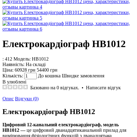
Електрокардіограф HB1012
: 412
Модель:
HB1012
Наявність:
На складі
Ціна:
60928 грн
54400 грн
Кількість:
До кошика
Швидке замовлення
В улюблені
Базовано на 0 відгуках.
•
Написати відгук
Опис
Відгуки (0)
Електрокардіограф HB1012
Цифровий 12-канальний електрокардіограф, модель
HB1012 —
це цифровий дванадцятиканальний прилад для
вимірювання фізіологічних функцій з дванадцятьма