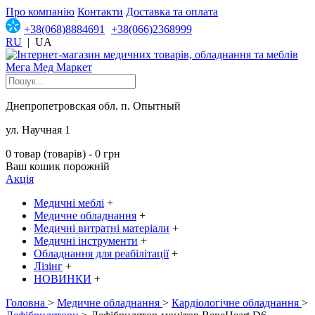
Про компанію
Контакти
Доставка та оплата
+38(068)8884691
+38(066)2368999
RU
|
UA
Днепропетровская обл. п. Опытный
ул. Научная 1
0 товар (товарів) - 0 грн
Ваш кошик порожній
Акція
Медичні меблі
+
Медичне обладнання
+
Медичні витратні матеріали
+
Медичні інструменти
+
Обладнання для реабілітації
+
Лізінг
+
НОВИНКИ
+
Головна
>
Медичне обладнання
>
Кардіологічне обладнання
>