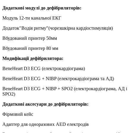
Додаткові модулі до дефібриляторів:
Модуль 12-ти канальної ЕКГ
Додаток"Водія ритму"(чорезшкірна кардіостимуляція)
Вбудований принтер 50мм
Вбудований принтер 80 мм
Модифікації дефібрилятора:
BeneHeart D3 ECG (електрокардіограма)
BeneHeart D3 ECG + NIBP (електрокардіограма та АД)
BeneHeart D3 ECG + NIBP + SPO2 (електрокардіограма, АД і
SPO2)
Додаткові аксесуари до дефібриляторів:
Фірмовий кейс
Адаптер для одноразових AED електродів