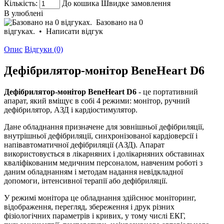
Кількість:
До кошика
Швидке замовлення
В улюблені
Базовано на 0
відгуках.
•
Написати відгук
Опис
Відгуки (0)
Дефібрилятор-монітор BeneHeart D6
Дефібрилятор-монітор BeneHeart D6
- це портативний
апарат, який вміщує в собі 4 режими: монітор, ручний
дефібрилятор, АЗД і кардіостимулятор.
Дане обладнання призначене для зовнішньої дефібриляції,
внутрішньої дефібриляції, синхронізованої кардіоверсії і
напівавтоматичної дефібриляції (АЗД). Апарат
використовується в лікарняних і долікарняних обставинах
кваліфікованим медичним персоналом, навченим роботі з
даним обладнанням і методам надання невідкладної
допомоги, інтенсивної терапії або дефібриляції.
У режимі монітора це обладнання здійснює моніторинг,
відображення, перегляд, збереження і друк різних
фізіологічних параметрів і кривих, у тому числі ЕКГ,