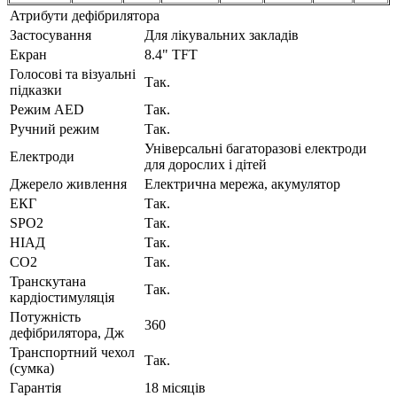
Атрибути дефібрилятора
Застосування
Для лікувальних закладів
Екран
8.4" TFT
Голосові та візуальні
Так.
підказки
Режим AED
Так.
Ручний режим
Так.
Універсальні багаторазові електроди
Електроди
для дорослих і дітей
Джерело живлення
Електрична мережа, акумулятор
ЕКГ
Так.
SPO2
Так.
НІАД
Так.
CO2
Так.
Транскутана
Так.
кардіостимуляція
Потужність
360
дефібрилятора, Дж
Транспортний чехол
Так.
(сумка)
Гарантія
18 місяців