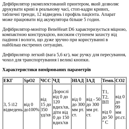
Дефібрилятор укомплектований принтером, який дозволяє
друкувати криві в реальному часі, стоп-кадри кривих,
табличні тренди, 12 відведень і профіль пацієнта. Апарат
може працювати від акумулятора більше 5 годин.
Дефібрилятор-монітор BeneHeart D6 характеризується міцною,
компактною конструкцією, високим ступенем захисту від
падіння і вологи, що дуже зручно при користуванні в
найбільш екстрених ситуаціях.
Дефібрилятор легкий (вага 5,6 кг), має ручку для пересування,
чохол для транспортування і великі кнопки.
Характеристики вимірюваних параметрів
ЕКГ
SpO2
ЧСС
ЧД
НІАД
ІАД
Темп.
CO2
Дорослі
T1,
від 0 до
від 0
T2,
від
від 0
від - 50
120
до
ВП
3, 5 і12
від 0
15 до
до 300
до 300
вдих/хв,
99
відведень
до100%
350
мм рт.
мм рт.
від 0
діти від
мм
уд/хв
ст.
ст.
до 50
0 до 150
рт.ст.
° C
вдих/хв