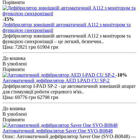
Порівняти
-15%
Дефібрилятор зовнішній автоматичний А112 з монітором та
функцією синхронізації
Дефібрилятор зовнішній автоматичний А112 з монітором та
функцією синхронізації – це легкий, безпечни..
Ціна:
72821 грн
61904 грн
До кошика
В улюблені
Порівняти
-10%
Автоматичний дефібрилятор AED I-PAD CU SP-2
Дефібрилятор I-PAD SP-2 - це автоматичний зовнішній апарат
для стимуляції роботи серцевого м'яз..
Ціна:
69776 грн
62798 грн
До кошика
В улюблені
Порівняти
Автоматичний дефібрилятор Saver One SVO-B0848
Опис: Автоматичний дефібрилятор Saver One (SVO-B0848) —