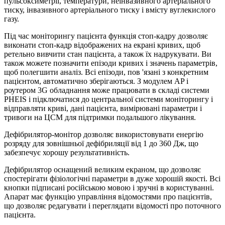
пульсоксиметрії, температури, неінвазивного артеріального
тиску, інвазивного артеріального тиску і вмісту вуглекислого
газу.
Під час моніторингу пацієнта функція стоп-кадру дозволяє
виконати стоп-кадр відображених на екрані кривих, щоб
ретельно вивчити стан пацієнта, а також їх надрукувати. Ви
також можете позначити епізоди кривих і значень параметрів,
щоб полегшити аналіз. Всі епізоди, пов 'язані з конкретним
пацієнтом, автоматично зберігаються. З модулем AP і
роутером 3G обладнання може працювати в складі системи
PHEIS і підключатися до центральної системи моніторингу і
відправляти криві, дані пацієнта, вимірювані параметри і
тривоги на ЦСМ для підтримки подальшого лікування.
Дефібрилятор-монітор дозволяє використовувати енергію
розряду для зовнішньої дефібриляції від 1 до 360 Дж, що
забезпечує хорошу результативність.
Дефібрилятор оснащений великим екраном, що дозволяє
спостерігати фізіологічні параметри в дуже хорошій якості. Всі
кнопки підписані російською мовою і зручні в користуванні.
Апарат має функцію управління відомостями про пацієнтів,
що дозволяє редагувати і переглядати відомості про поточного
пацієнта.