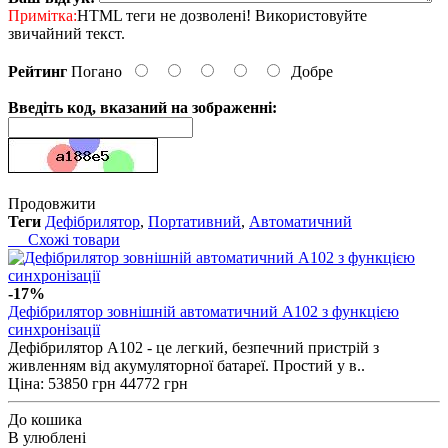
Примітка:
HTML теги не дозволені! Використовуйте
звичайний текст.
Рейтинг
Погано
Добре
Введіть код, вказаний на зображенні:
Продовжити
Теги
Дефібрилятор
,
Портативний
,
Автоматичний
Схожі товари
-17%
Дефібрилятор зовнішній автоматичний А102 з функцією
синхронізації
Дефібрилятор А102 - це легкий, безпечний пристрій з
живленням від акумуляторної батареї. Простий у в..
Ціна:
53850 грн
44772 грн
До кошика
В улюблені