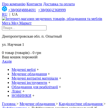
Про компанію
Контакти
Доставка та оплата
+38(068)8884691
+38(066)2368999
RU
|
UA
Днепропетровская обл. п. Опытный
ул. Научная 1
0 товар (товарів) - 0 грн
Ваш кошик порожній
Акція
Медичні меблі
+
Медичне обладнання
+
Медичні витратні матеріали
+
Медичні інструменти
+
Обладнання для реабілітації
+
Лізінг
+
НОВИНКИ
+
Головна
>
Медичне обладнання
>
Кардіологічне обладнання
>