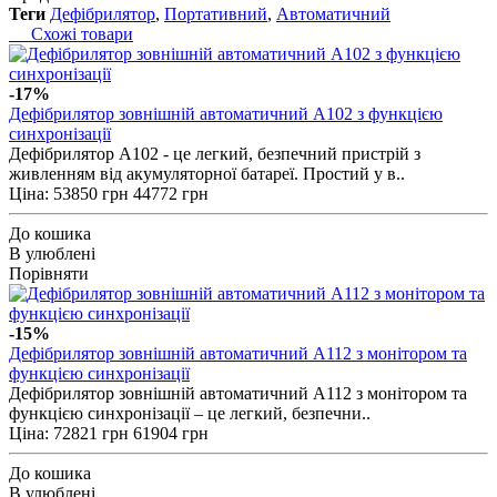
Теги
Дефібрилятор
,
Портативний
,
Автоматичний
Схожі товари
-17%
Дефібрилятор зовнішній автоматичний А102 з функцією
синхронізації
Дефібрилятор А102 - це легкий, безпечний пристрій з
живленням від акумуляторної батареї. Простий у в..
Ціна:
53850 грн
44772 грн
До кошика
В улюблені
Порівняти
-15%
Дефібрилятор зовнішній автоматичний А112 з монітором та
функцією синхронізації
Дефібрилятор зовнішній автоматичний А112 з монітором та
функцією синхронізації – це легкий, безпечни..
Ціна:
72821 грн
61904 грн
До кошика
В улюблені