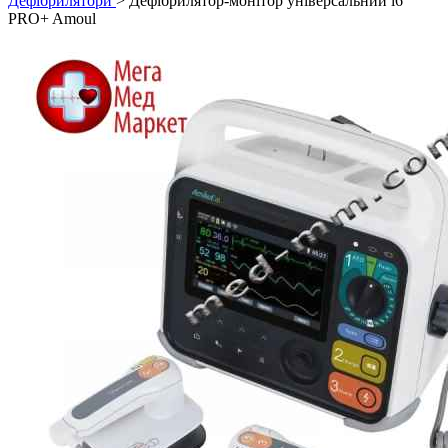
Дефібрилятори
> Дефібрилятор-монітор універсальний i6
PRO+ Amoul