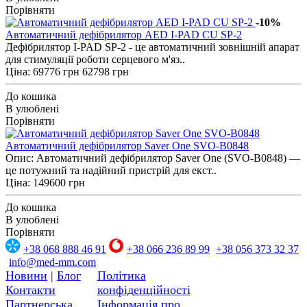
Порівняти
-10%
Автоматичний дефібрилятор AED I-PAD CU SP-2
Дефібрилятор I-PAD SP-2 - це автоматичний зовнішній апарат
для стимуляції роботи серцевого м'яз..
Ціна:
69776 грн
62798 грн
До кошика
В улюблені
Порівняти
Автоматичний дефібрилятор Saver One SVO-B0848
Опис: Автоматичний дефібрилятор Saver One (SVO-B0848) —
це потужний та надійний пристрій для екст..
Ціна: 149600 грн
До кошика
В улюблені
Порівняти
+38 068 888 46 91
+38 066 236 89 99
+38 056 373 32 37
info@med-mm.com
Новини
|
Блог
Політика
Контакти
конфіденційності
Партнерська
Інформація про