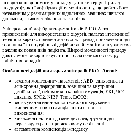
невідкладної допомоги у випадку зупинки серця. Прилад
поєднує функції дефібриляції та моніторингу, що робить його
незамінним у реанімаційних відділеннях, машинах швидкої
допомоги, а також у лікарнях та клініках.
Універсальний дефібрилятор-монітор і6 PRO+ Amoul
призначений для використання в хірургії, палатах інтенсивної
терапії та каретах швидкої допомоги. Прилад призначений для
зовнішньої та внутрішньої дефібриляцій, моніторингу життєво
важливих показників пацієнта. Широкі можливості приладу
дають змогу використовувати його для великого спектру
клінічних випадків.
Особливості дефібрилятора-монітора і6 PRO+ Amoul:
режими моніторингу параметрів: AED, синхронна та
асинхронна дефібриляції, зовнішня та внутрішня
дефібриляції, неінвазивна кардіостимуляція, ЕКГ, ЧСС,
дихання, SPO2, NIBP, Temp, EtCO2;
застосування найновішої технології керування
живленням, повна самодіагностика під час
використання;
висококонтрастний дизайн дисплея, зручний для
перегляду екранів при яскравому освітленні;
автоматична компенсація імпедансу.