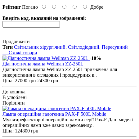
Рейтинг
Погано
Добре
Введіть код, вказаний на зображенні:
Продовжити
Теги
Світильник хірургічний
,
Світлодіодний
,
Пересувний
Схожі товари
-10%
Діагностична лампа Wellman ZZ-250L
Діагностична лампа Wellman ZZ-250L призначена для
використання в оглядових і процедурних к..
Ціна:
27000 грн
24300 грн
До кошика
В улюблені
Порівняти
Лампа операційна галогенна PAX-F 500L Mobile
Мультирефлекторні операційні лампи серії Pax-F Дані моделі
операційних ламп вже давно зарекоменду..
Ціна: 124800 грн