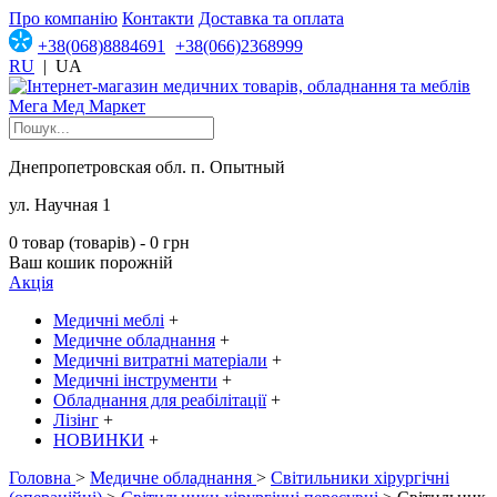
Про компанію
Контакти
Доставка та оплата
+38(068)8884691
+38(066)2368999
RU
|
UA
Днепропетровская обл. п. Опытный
ул. Научная 1
0 товар (товарів) - 0 грн
Ваш кошик порожній
Акція
Медичні меблі
+
Медичне обладнання
+
Медичні витратні матеріали
+
Медичні інструменти
+
Обладнання для реабілітації
+
Лізінг
+
НОВИНКИ
+
Головна
>
Медичне обладнання
>
Світильники хірургічні