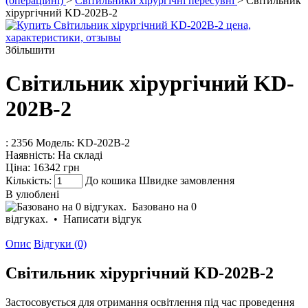
(операційні)
>
Світильники хірургічні пересувні
> Світильник
хірургічний KD-202B-2
Збільшити
Світильник хірургічний KD-
202B-2
: 2356
Модель:
KD-202B-2
Наявність:
На складі
Ціна:
16342 грн
Кількість:
До кошика
Швидке замовлення
В улюблені
Базовано на 0
відгуках.
•
Написати відгук
Опис
Відгуки (0)
Світильник хірургічний KD-202B-2
Застосовується для отримання освітлення під час проведення