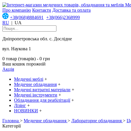
Про компанію
Контакти
Доставка та оплата
+38(068)8884691
+38(066)2368999
RU
|
UA
Дніпропетровська обл. с. Дослідне
вул. Наукова 1
0 товар (товарів) - 0 грн
Ваш кошик порожній
Акція
Медичні меблі
+
Медичне обладнання
+
Медичні витратні матеріали
+
Медичні інструменти
+
Обладнання для реабілітації
+
Лізінг
+
НОВИНКИ
+
Головна
>
Медичне обладнання
>
Лабораторне обладнання
>
Ц
Категорії