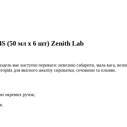
 (50 мл х 6 шт) Zenith Lab
ель має наступні переваги: невеликі габарити, мала вага, велика
аторіях для якісного аналізу сироватки, сечовини та плазми.
ою окремих ручок;
я;