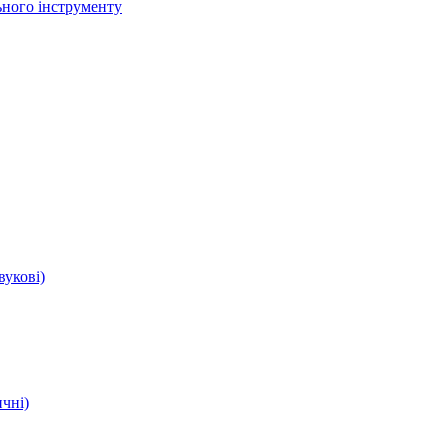
ьного інструменту
вукові)
чні)