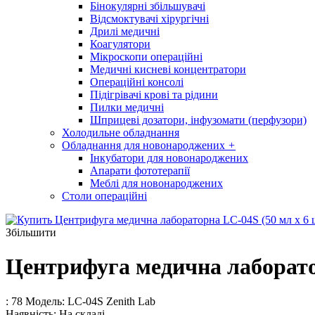
Бінокулярні збільшувачі
Відсмоктувачі хірургічні
Дрилі медичні
Коагулятори
Мікроскопи операційні
Медичні кисневі концентратори
Операційні консолі
Підігрівачі крові та рідини
Пилки медичні
Шприцеві дозатори, інфузомати (перфузори)
Холодильне обладнання
Обладнання для новонароджених
+
Інкубатори для новонароджених
Апарати фототерапії
Меблі для новонароджених
Столи операційні
Збільшити
Центрифуга медична лаборатор
: 78
Модель:
LC-04S Zenith Lab
Наявність:
На складі