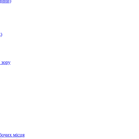
цини)
)
 зору
бочих місця