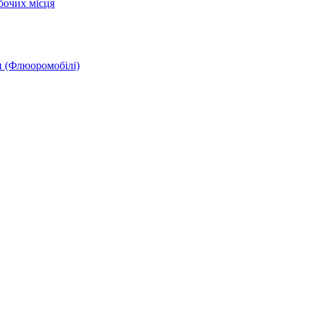
бочих місця
и (Флюоромобілі)