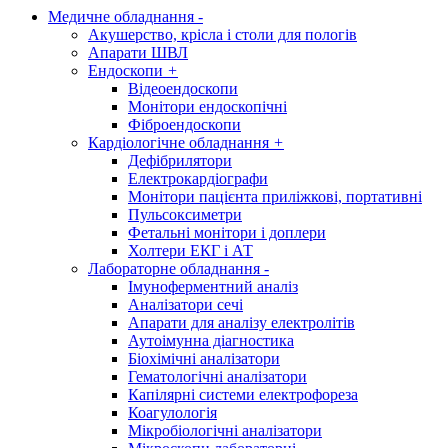
Медичне обладнання
-
Акушерство, крісла і столи для пологів
Апарати ШВЛ
Ендоскопи
+
Відеоендоскопи
Монітори ендоскопічні
Фіброендоскопи
Кардіологічне обладнання
+
Дефібрилятори
Електрокардіографи
Монітори пацієнта приліжкові, портативні
Пульсоксиметри
Фетальні монітори і доплери
Холтери ЕКГ і АТ
Лабораторне обладнання
-
Імуноферментний аналіз
Аналізатори сечі
Апарати для аналізу електролітів
Аутоімунна діагностика
Біохімічні аналізатори
Гематологічні аналізатори
Капілярні системи електрофореза
Коагулологія
Мікробіологічні аналізатори