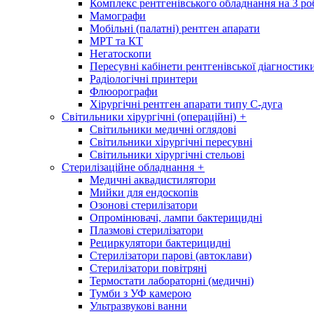
Комплекс рентгенівського обладнання на 3 ро
Мамографи
Мобільні (палатні) рентген апарати
МРТ та КТ
Негатоскопи
Пересувні кабінети рентгенівської діагностик
Радіологічні принтери
Флюорографи
Хірургічні рентген апарати типу С-дуга
Світильники хірургічні (операційні)
+
Світильники медичні оглядові
Світильники хірургічні пересувні
Світильники хірургічні стельові
Стерилізаційне обладнання
+
Медичні аквадистилятори
Мийки для ендоскопів
Озонові стерилізатори
Опромінювачі, лампи бактерицидні
Плазмові стерилізатори
Рециркулятори бактерицидні
Стерилізатори парові (автоклави)
Стерилізатори повітряні
Термостати лабораторні (медичні)
Тумби з УФ камерою
Ультразвукові ванни