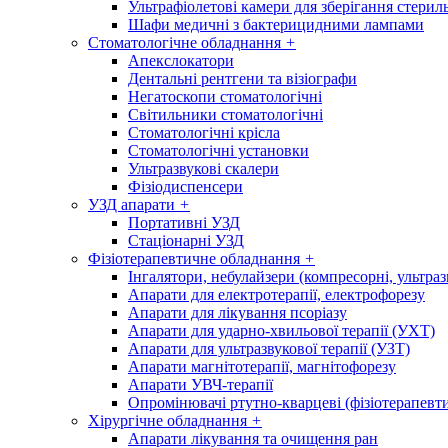
Ультрафіолетові камери для зберігання стерил
Шафи медичні з бактерицидними лампами
Стоматологічне обладнання
+
Апекслокатори
Дентальні рентгени та візіографи
Негатоскопи стоматологічні
Світильники стоматологічні
Стоматологічні крісла
Стоматологічні установки
Ультразвукові скалери
Фізіодиспенсери
УЗД апарати
+
Портативні УЗД
Стаціонарні УЗД
Фізіотерапевтичне обладнання
+
Інгалятори, небулайзери (компресорні, ультраз
Апарати для електротерапії, електрофорезу
Апарати для лікування псоріазу
Апарати для ударно-хвильової терапії (УХТ)
Апарати для ультразвукової терапії (УЗТ)
Апарати магнітотерапії, магнітофорезу
Апарати УВЧ-терапії
Опромінювачі ртутно-кварцеві (фізіотерапевти
Хірургічне обладнання
+
Апарати лікування та очищення ран