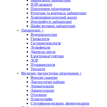
Мікроскопи лабораторні
ПЛР-апарати
Портативне обладнання
Ротатори та вортекси лабораторні
Хемілюмінесцентний аналіз
Центрифуги лабораторні
Шафи витяжні лабораторні
Лапароскоп
+
Відеопроцесори
Гінекологія
Гастроентерологія
Дезінфекція
Джерела світла
Електрокоагулятори
ЛОР
Пульманологія
Урологія
Медичне діагностичне обладнання
+
Венозні сканери
Діагностичні набори
Дерматоскопи
Ларингоскопи
Отоскопи
Плантографи
Стетофонендоскопи, фонендоскопи