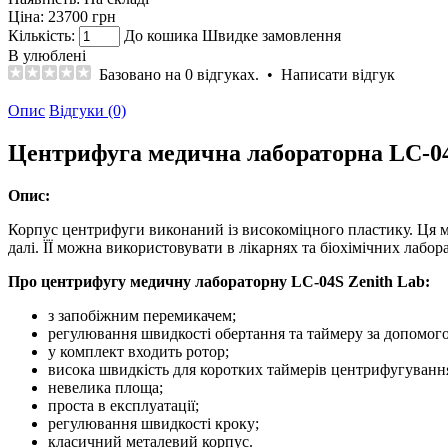
Ціна:
23700 грн
Кількість:
До кошика
Швидке замовлення
В улюблені
Базовано на 0 відгуках.
•
Написати відгук
Опис
Відгуки (0)
Центрифуга медична лабораторна LC-04S
Опис:
Корпус центрифуги виконаний із високоміцного пластику. Ця мод
далі. ЇЇ можна використовувати в лікарнях та біохімічних лабор
Про центрифугу медичну лабораторну LC-04S Zenith Lab:
з запобіжним перемикачем;
регулювання швидкості обертання та таймеру за допомог
у комплект входить ротор;
висока швидкість для коротких таймерів центрифугуванн
невелика площа;
проста в експлуатації;
регулювання швидкості кроку;
класичний металевий корпус.