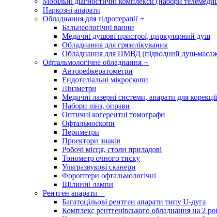
Мобільні діагностичні комплекси (набори телемеди
Наркозні апарати
Обладнання для гідротерапії
+
Бальнеологічні ванни
Медичні душові пристрої, циркулярний душ
Обладнання для грязелікування
Обладнання для ПМВД (підводний душ-масаж
Офтальмологічне обладнання
+
Авторефкератометри
Ендотеліальні мікроскопи
Лінзметри
Медичні лазерні системи, апарати для корекції
Набори лінз, оправи
Оптичні когерентні томографи
Офтальмоскопи
Периметри
Проектори знаків
Робочі місця, столи приладові
Тонометр очного тиску
Ультразвукові сканери
Фороптери офтальмологічні
Щілинні лампи
Рентген апарати
+
Багатоцільові рентген апарати типу U-дуга
Комплекс рентгенівського обладнання на 2 ро