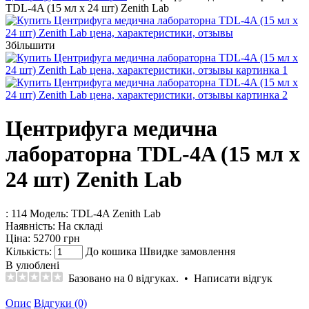
TDL-4A (15 мл х 24 шт) Zenith Lab
Збільшити
Центрифуга медична
лабораторна TDL-4A (15 мл х
24 шт) Zenith Lab
: 114
Модель:
TDL-4A Zenith Lab
Наявність:
На складі
Ціна:
52700 грн
Кількість:
До кошика
Швидке замовлення
В улюблені
Базовано на 0 відгуках.
•
Написати відгук
Опис
Відгуки (0)