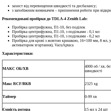
захист від перевищення швидкості та дисбалансу;
з запобіжним вимикачем – припинення роботи при відкр
Рекомендовані пробірки до TDLA-4 Zenith Lab:
Пробірка центрифужна, П1-10, без поділок
Пробірка центрифужна, П1-10, з поділками - 0,1 мл
Пробірка центрифужна, П1-10, з поділками - 0,2 мл
Пробірка для крові з жовтою кришкою, 16×100 мм, 8 мл, уп
активатором згортання), VacuAptaca
Характеристики:
4000 об / хв, б
МАКС ОБ/ХВ
швидкості
Макс RCF/ВКВ
2325 хg
Таймер
0-99 хв
Ємність ротора
15 мл х 24 шт