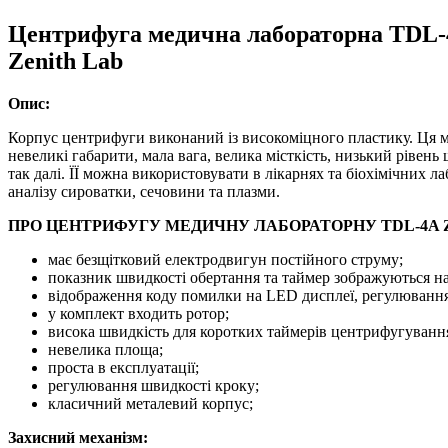
Центрифуга медична лабораторна TDL-4
Zenith Lab
Опис:
Корпус центрифуги виконаний із високоміцного пластику. Ця м
невеликі габарити, мала вага, велика місткість, низький рівень 
так далі. ЇЇ можна використовувати в лікарнях та біохімічних ла
аналізу сироватки, сечовини та плазми.
ПРО ЦЕНТРИФУГУ МЕДИЧНУ ЛАБОРАТОРНУ TDL-4A Z
має безщітковий електродвигун постійного струму;
показник швидкості обертання та таймер зображуються н
відображення коду помилки на LED дисплеї, регулювання
у комплект входить ротор;
висока швидкість для коротких таймерів центрифугуванн
невелика площа;
проста в експлуатації;
регулювання швидкості кроку;
класичний металевий корпус;
Захисний механізм: