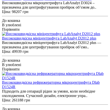
Високошвидкісна мікроцентрифуга LabAnalyt D3024 –
призначена для центрифугування пробірок об’ємом до..
Ціна: 98207 грн
До кошика
В улюблені
Порівняти
Високошвидкісна мініцентрифуга LabAnalyt D2012 plus
Високошвидкісна мініцентрифуга LabAnalyt D2012 plus —
призначена для центрифугування пробірок об’ємо..
Ціна: 49939 грн
До кошика
В улюблені
Порівняти
Високошвидкісна рефрижераторна мікроцентрифуга Dlab
D1524R
Підходить для сепарації рідин за умови, коли необхідне
охолодження. Сучасний дизайн, електронне упра..
Ціна: 261188 грн
До кошика