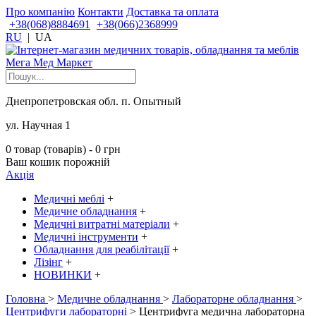
Про компанію
Контакти
Доставка та оплата
+38(068)8884691
+38(066)2368999
RU
|
UA
Днепропетровская обл. п. Опытный
ул. Научная 1
0 товар (товарів) - 0 грн
Ваш кошик порожній
Акція
Медичні меблі
+
Медичне обладнання
+
Медичні витратні матеріали
+
Медичні інструменти
+
Обладнання для реабілітації
+
Лізінг
+
НОВИНКИ
+
Головна
>
Медичне обладнання
>
Лабораторне обладнання
>
Центрифуги лабораторні
> Центрифуга медична лабораторна