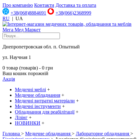
Про компанію
Контакти
Доставка та оплата
+38(068)8884691
+38(066)2368999
RU
|
UA
Днепропетровская обл. п. Опытный
ул. Научная 1
0 товар (товарів) - 0 грн
Ваш кошик порожній
Акція
Медичні меблі
+
Медичне обладнання
+
Медичні витратні матеріали
+
Медичні інструменти
+
Обладнання для реабілітації
+
Лізінг
+
НОВИНКИ
+
Головна
>
Медичне обладнання
>
Лабораторне обладнання
>