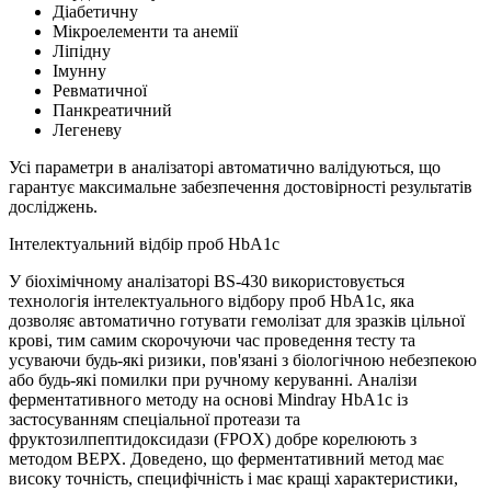
Діабетичну
Мікроелементи та анемії
Ліпідну
Імунну
Ревматичної
Панкреатичний
Легеневу
Усі параметри в аналізаторі автоматично валідуються, що
гарантує максимальне забезпечення достовірності результатів
досліджень.
Інтелектуальний відбір проб HbA1c
У біохімічному аналізаторі BS-430 використовується
технологія інтелектуального відбору проб HbA1c, яка
дозволяє автоматично готувати гемолізат для зразків цільної
крові, тим самим скорочуючи час проведення тесту та
усуваючи будь-які ризики, пов'язані з біологічною небезпекою
або будь-які помилки при ручному керуванні. Аналізи
ферментативного методу на основі Mindray HbA1c із
застосуванням спеціальної протеази та
фруктозилпептидоксидази (FPOX) добре корелюють з
методом ВЕРХ. Доведено, що ферментативний метод має
високу точність, специфічність і має кращі характеристики,