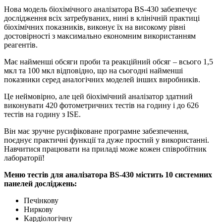
Нова модель біохімічного аналізатора BS-430 забезпечує
дослідження всіх затребуваних, нині в клінічній практиці
біохімічних показників, виконує їх на високому рівні
достовірності з максимально економним використанням
реагентів.
Має найменші обсяги проби та реакційний обсяг – всього 1,5
мкл та 100 мкл відповідно, що на сьогодні найменші
показники серед аналогічних моделей інших виробників.
Це неймовірно, але цей біохімічний аналізатор здатний
виконувати 420 фотометричних тестів на годину і до 626
тестів на годину з ISE.
Він має зручне русифіковане програмне забезпечення,
поєднує практичні функції та дуже простий у використанні.
Навчитися працювати на приладі може кожен співробітник
лабораторії!
Меню тестів для аналізатора BS-430 містить 10 системних
панелей досліджень:
Печінкову
Ниркову
Кардіологічну