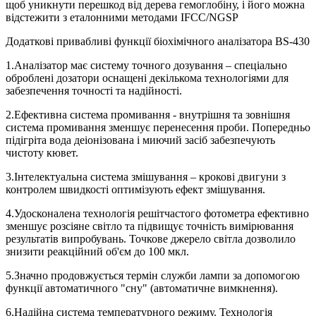
щоб уникнути перешкод від дерева гемоглобіну, і його можна
відстежити з еталонними методами IFCC/NGSP
Додаткові привабливі функції біохімічного аналізатора BS-430
1.Аналізатор має систему точного дозування – спеціально
оброблені дозатори оснащені декількома технологіями для
забезпечення точності та надійності.
2.Ефективна система промивання - внутрішня та зовнішня
система промивання зменшує перенесення проби. Попередньо
підігріта вода деіонізована і миючий засіб забезпечують
чистоту кювет.
3.Інтелектуальна система змішування – крокові двигуни з
контролем швидкості оптимізують ефект змішування.
4.Удосконалена технологія решітчастого фотометра ефективно
зменшує розсіяне світло та підвищує точність вимірювання
результатів випробувань. Точкове джерело світла дозволило
знизити реакційний об'єм до 100 мкл.
5.Значно продовжується термін служби лампи за допомогою
функції автоматичного "сну" (автоматичне вимкнення).
6.Надійна система температурного режиму. Технологія