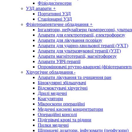
Фізіодиспенсери
УЗД апарати
+
Портативні УЗД
Стаціонарні УЗД
Фізіотерапевтичне обладнання
+
Інгалятори, небулайзери (компресорні, ультраз
Апарати для електротерапії, електрофорезу
Апарати для лікування псоріазу
Апарати для ударно-хвильової терапії (УХТ)
Апарати для ультразвукової терапії (УЗТ)
Апарати магнітотерапії, магнітофорезу
Апарати УВЧ-терапії
Опромінювачі ртутно-кварцеві (фізіотерапевти
Хірургічне обладнання
-
Апарати лікування та очищення ран
Бінокулярні збільшувачі
Відсмоктувачі хірургічні
Дрилі медичні
Коагулятори
Мікроскопи операційні
Медичні кисневі концентратори
Операційні консолі
Підігрівачі крові та рідини
Пилки медичні
Шприцеві дозатори, інфузомати (перфузори)