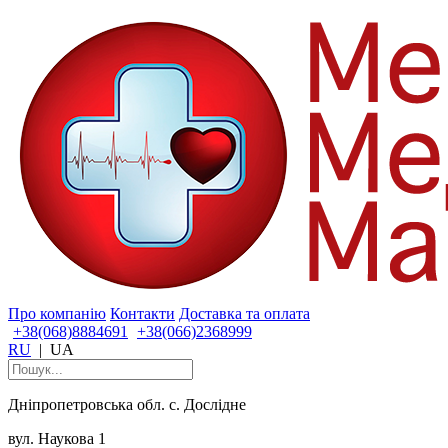
Про компанію
Контакти
Доставка та оплата
+38(068)8884691
+38(066)2368999
RU
|
UA
Дніпропетровська обл. с. Дослідне
вул. Наукова 1