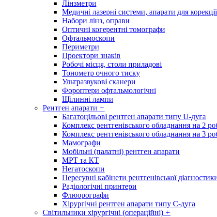
Лінзметри
Медичні лазерні системи, апарати для корекції
Набори лінз, оправи
Оптичні когерентні томографи
Офтальмоскопи
Периметри
Проектори знаків
Робочі місця, столи приладові
Тонометр очного тиску
Ультразвукові сканери
Фороптери офтальмологічні
Щілинні лампи
Рентген апарати
+
Багатоцільові рентген апарати типу U-дуга
Комплекс рентгенівського обладнання на 2 ро
Комплекс рентгенівського обладнання на 3 ро
Мамографи
Мобільні (палатні) рентген апарати
МРТ та КТ
Негатоскопи
Пересувні кабінети рентгенівської діагностик
Радіологічні принтери
Флюорографи
Хірургічні рентген апарати типу С-дуга
Світильники хірургічні (операційні)
+