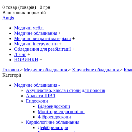
0 товар (товарів) - 0 грн
Ваш кошик порожній
Акція
Медичні меблі
+
Медичне обладнання
+
Медичні витратні матеріали
+
Медичні інструменти
+
Обладнання для реабілітації
+
Лізінг
+
НОВИНКИ
+
Головна
>
Медичне обладнання
>
Хірургічне обладнання
>
Коа
Категорії
Медичне обладнання
-
Акушерство, крісла і столи для пологів
Апарати ШВЛ
Ендоскопи
+
Відеоендоскопи
Монітори ендоскопічні
Фіброендоскопи
Кардіологічне обладнання
+
Дефібрилятори