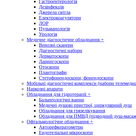
Гастроентерологія
Дезінфекція
Джерела світла
Електрокоагулятори
ЛОР
Пульманологія
Урологія
Медичне діагностичне обладнання
+
Венозні сканери
Діагностичні набори
Дерматоскопи
Ларингоскопи
Отоскопи
Плантографи
Стетофонендоскопи, фонендоскопи
Мобільні діагностичні комплекси (набори телемеди
Наркозні апарати
Обладнання для гідротерапії
+
Бальнеологічні ванни
Медичні душові пристрої, циркулярний душ
Обладнання для грязелікування
Обладнання для ПМВД (підводний душ-масаж
Офтальмологічне обладнання
+
Авторефкератометри
Ендотеліальні мікроскопи