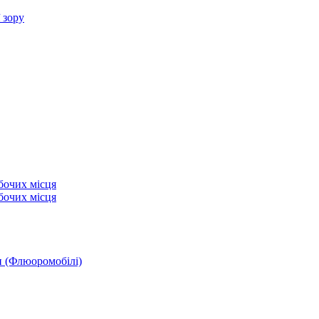
 зору
бочих місця
бочих місця
и (Флюоромобілі)