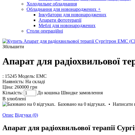
Холодильне обладнання
Обладнання для новонароджених
+
Інкубатори для новонароджених
Апарати фототерапії
Меблі для новонароджених
Столи операційні
Збільшити
Апарат для радіохвильової т
: 15245
Модель:
ЕМС
Наявність:
На складі
Ціна:
260000 грн
Кількість:
До кошика
Швидке замовлення
В улюблені
Базовано на 0 відгуках.
•
Написати 
Опис
Відгуки (0)
Апарат для радіохвильової терапії Су