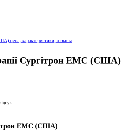
ерапії Сургітрон ЕМС (США)
відгук
ргітрон ЕМС (США)