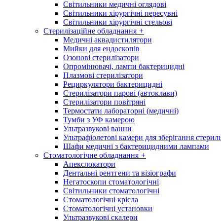
Світильники медичні оглядові
Світильники хірургічні пересувні
Світильники хірургічні стельові
Стерилізаційне обладнання
+
Медичні аквадистилятори
Мийки для ендоскопів
Озонові стерилізатори
Опромінювачі, лампи бактерицидні
Плазмові стерилізатори
Рециркулятори бактерицидні
Стерилізатори парові (автоклави)
Стерилізатори повітряні
Термостати лабораторні (медичні)
Тумби з УФ камерою
Ультразвукові ванни
Ультрафіолетові камери для зберігання стерил
Шафи медичні з бактерицидними лампами
Стоматологічне обладнання
+
Апекслокатори
Дентальні рентгени та візіографи
Негатоскопи стоматологічні
Світильники стоматологічні
Стоматологічні крісла
Стоматологічні установки
Ультразвукові скалери