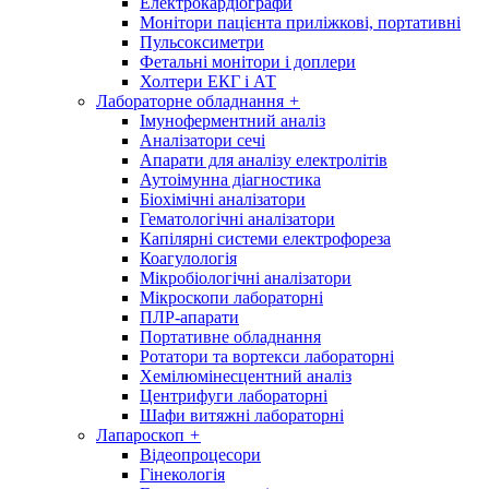
Електрокардіографи
Монітори пацієнта приліжкові, портативні
Пульсоксиметри
Фетальні монітори і доплери
Холтери ЕКГ і АТ
Лабораторне обладнання
+
Імуноферментний аналіз
Аналізатори сечі
Апарати для аналізу електролітів
Аутоімунна діагностика
Біохімічні аналізатори
Гематологічні аналізатори
Капілярні системи електрофореза
Коагулологія
Мікробіологічні аналізатори
Мікроскопи лабораторні
ПЛР-апарати
Портативне обладнання
Ротатори та вортекси лабораторні
Хемілюмінесцентний аналіз
Центрифуги лабораторні
Шафи витяжні лабораторні
Лапароскоп
+
Відеопроцесори
Гінекологія