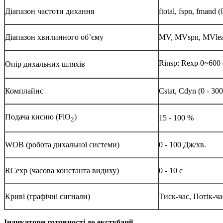
Діапазон частоти дихання
ftotal, fspn, fmand
Діапазон хвилинного об’єму
MV, MVspn, MVleak
Rinsp; Rexp 0~600
Опір дихальних шляхів
Комплайнс
Cstat, Cdyn (0 - 3
Подача кисню (FiO
)
15 - 100 %
2
WOB (робота дихальної системи)
0 - 100 Дж/хв.
RCexp (часова константа видиху)
0 - 10 с
Криві (графічні сигнали)
Тиск-час, Потік-ча
Індикатори готовності до екстубації