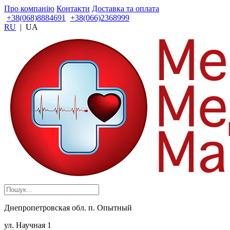
Про компанію
Контакти
Доставка та оплата
+38(068)8884691
+38(066)2368999
RU
|
UA
Днепропетровская обл. п. Опытный
ул. Научная 1