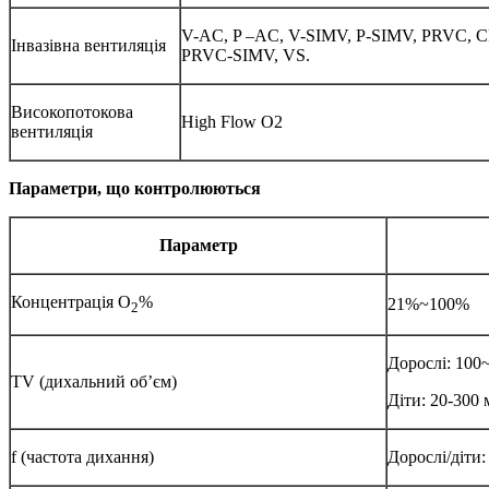
V-AC, P –AC, V-SIMV, P-SIMV, PRVC, C
Інвазівна вентиляція
PRVC-SIMV, VS.
Високопотокова
High Flow O2
вентиляція
Параметри, що контролюються
Параметр
Концентрація O
%
21%~100%
2
Дорослі: 100
TV (дихальний об’єм)
Діти: 20-300 
f (частота дихання)
Дорослі/діти: