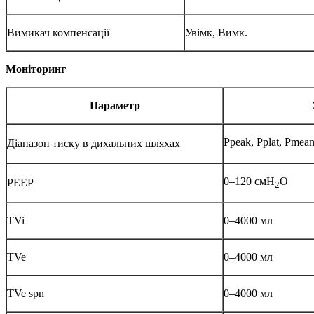
Вимикач компенсації
Увімк, Вимк.
Моніторинг
Параметр
Ppeak, Pplat, Pmea
Діапазон тиску в дихальних шляхах
0–120 cмH
O
PEEP
2
TVi
0–4000 мл
TVe
0–4000 мл
TVe spn
0–4000 мл