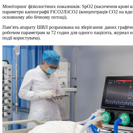
Моніторинг фізіологічних показників: SpO2 (насичення крові ки
параметри капнографії FiCO2/EtCO2 (концентрація СО2 на вди
основному або бічному потоці).
Пам’ять апарату ШВЛ розрахована на зберігання: даних графіч
робочим параметрам за 72 годин для одного пацієнта, журнал на
події користувача).