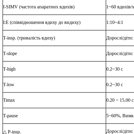
f-SIMV (частота апаратних вдихів)
1~60 вдихів/
I:E (співвідношення вдиху до видиху)
1:10~4:1
T-insp. (тривалість вдиху)
Дорослі/діти:
T-slope
Дорослі/діти:
T-high
0.2~30 с
T-low
0.2~30 с
Timax
0.20 ~ 15.00 с
T-pause
5~60%, Вимк
Дорослі/діти
△ P-insp.