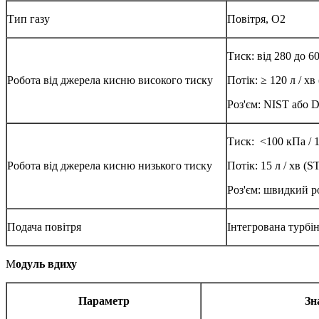
Тип газу
Повітря, O2
Тиск: від 280 до 60
Робота від джерела кисню високого тиску
Потік: ≥ 120 л / х
Роз'єм: NIST або 
Тиск: <100 кПа / 1
Робота від джерела кисню низького тиску
Потік: 15 л / хв (
Роз'єм: швидкий р
Подача повітря
Інтегрована турбін
М
одуль вдиху
Параметр
Зн