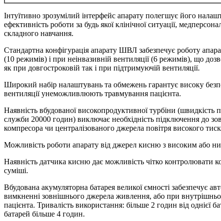
Інтуїтивно зрозумілий інтерфейс апарату полегшує його налаш
ефективність роботи за будь якої клінічної ситуації, медперсона
складного навчання.
Стандартна конфігурація апарату ШВЛ забезпечує роботу апарат
(10 режимів) і при неінвазивній вентиляції (6 режимів), що до
як при довгостроковій так і при підтримуючій вентиляції.
Широкий набір налаштувань та обмежень гарантує високу безпе
вентиляції унеможливлюють травмування пацієнта.
Наявність вбудованої високопродуктивної турбіни (швидкість по
служби 20000 годин) виключає необхідність підключення до зо
компресора чи централізованого джерела повітря високого тиск
Можливість роботи апарату від джерел кисню з високим або ни
Наявність датчика кисню дає можливість чітко контролювати к
суміші.
Вбудована акумуляторна батарея великої ємності забезпечує ав
вимкненні зовнішнього джерела живлення, або при внутрішньо
пацієнта. Тривалість використання: більше 2 годин від однієї ба
батарей більше 4 годин.