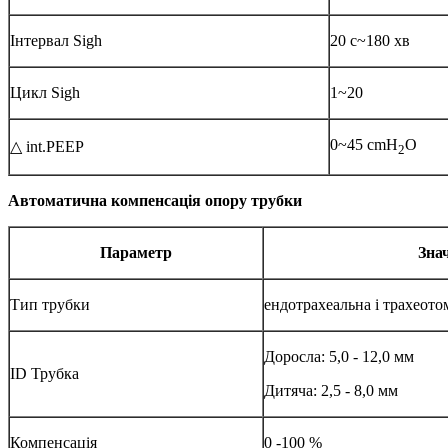
Інтервал Sigh
20 с~180 хв
Цикл Sigh
1~20
0~45 cmH
O
△ int.PEEP
2
Автоматична компенсація опору трубки
Параметр
Зна
Тип трубки
ендотрахеальна і трахеото
Доросла: 5,0 - 12,0 мм
ID Трубка
Дитяча: 2,5 - 8,0 мм
Компенсація
0 -100 %