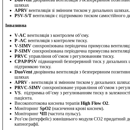
шляхах
APRV
вентиляція зі змінним тиском у дихальних шляхах.
PSV
-
S
/
T
вентиляція c підтримкою тиском самостійного ди
Інвазивна
V
-
AC
вентиляція з контролем об’єму.
P
-
AC
вентиляція з контролем тиску.
V
-
SIMV
синхронізована періодична примусова вентиляція
P
-
SIMV
синхронізована періодична примусова вентиляція
PRVC
управління об’ємом з регулюванням тиску.
CPAP
/
PSV
підвищений безперервний тиск у дихальних ш
підтримкою тиску.
DuoVent
дворівнева вентиляція з безперервним позитив
шляхах
APRV
- вентиляція зі змінним тиском у дихальних шляха
PRVC
-
SIMV
синхронізоване управління об’ємом з регул
VS
. підтримка об’єму з регулюванням тиску в залежності
пацієнта.
Високопотокова киснева терапія
High
Flow
O
2
.
Моніторинг
SpO
2
(насичення крові киснем).
Моніторинг
ЧП
(частота пульсу).
Роз’єм (інтерфейс) зовнішнього модуля СО2 придатний д
капнографії.