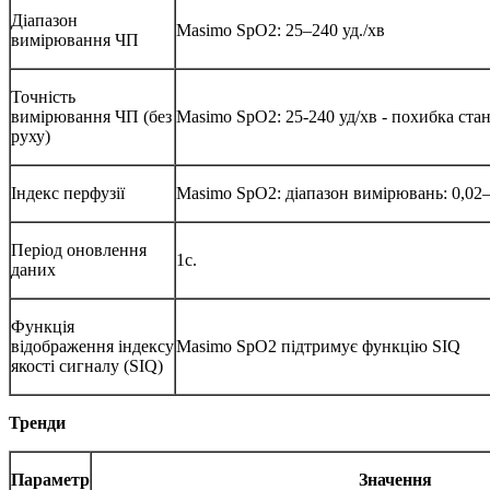
Діапазон
Masimo SpO2: 25–240 уд./хв
вимірювання ЧП
Точність
вимірювання ЧП (без
Masimo SpO2: 25-240 уд/хв - похибка стан
руху)
Індекс перфузії
Masimo SpO2: діапазон вимірювань: 0,02
Період оновлення
1с.
даних
Функція
відображення індексу
Masimo SpO2 підтримує функцію SIQ
якості сигналу (SIQ)
Тренди
Параметр
Значення