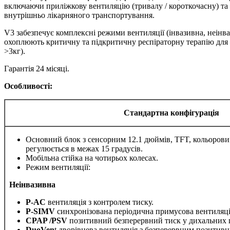
включаючи приліжкову вентиляцію (тривалу / короткочасну) та 
внутрішньо лікарняного транспортування.
V3 забезпечує комплексні режими вентиляції (інвазивна, неінва
охоплюють критичну та підкритичну респіраторну терапію для 
>3кг).
Гарантія 24 місяці.
Особливості:
Стандартна конфігурація
Основний блок з сенсорним 12.1 дюймів, TFT, кольорови
регулюється в межах 15 градусів.
Мобільна стійка на чотирьох колесах.
Режим вентиляції:
Неінвазивна
P
-
AC
вентиляція з контролем тиску.
P
-
SIMV
синхронізована періодична примусова вентиляція
CPAP
/
PSV
позитивний безперервний тиск у дихальних 
DuoVen
t дворівнева вентиляція з безперервним позитив