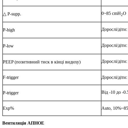
0~85 cmH
O
△ P-supp.
2
Дорослі/діти
P-high
Дорослі/діти
P-low
Дорослі/діти
PEEP (позитивний тиск в кінці видиху)
F-trigger
Дорослі/діти: 
Від -10 до -0
Р-trigger
Exp%
Auto, 10%~8
Вентиляція АПНОЕ