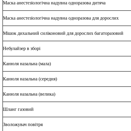
Маска анестезіологічна надувна одноразова дитяча
Маска анестезіологічна надувна одноразова для дорослих
Мішок дихальний силіконовий для дорослих багаторазовий
Небулайзер в зборі
Канюля назальна (мала)
Канюля назальна (середня)
Канюля назальна (велика)
Шланг газовий
Зволожувач повітря