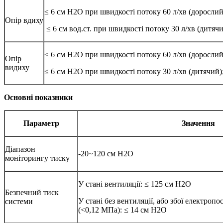
≤ 6 см H2O при швидкості потоку 60 л/хв (дорослий
Опір вдиху
≤ 6 см вод.ст. при швидкості потоку 30 л/хв (дитячи
≤ 6 см H2O при швидкості потоку 60 л/хв (дорослий
Опір
видиху
≤ 6 см H2O при швидкості потоку 30 л/хв (дитячий)
Основні показники
Параметр
Значення
Діапазон
-20~120 см H2O
моніторингу тиску
У стані вентиляції: ≤ 125 см H2O
Безпечний тиск
У стані без вентиляції, або збої електроп
системи
(<0,12 МПа): ≤ 14 см H2O