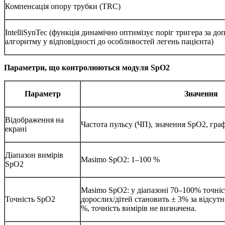
Компенсація опору трубки (TRC)
IntelliSynTec (функція динамічно оптимізує поріг тригера за 
алгоритму у відповідності до особливостей легень пацієнта)
Параметри, що контролюються модуля SpO2
Параметр
Значення
Відображення на
Частота пульсу (ЧП), значення SpO2, гра
екрані
Діапазон вимірів
Masimo SpO2: 1–100 %
SpO2
Masimo SpO2: у діапазоні 70–100% точні
Точність SpO2
дорослих/дітей становить ± 3% за відсутно
%, точність вимірів не визначена.