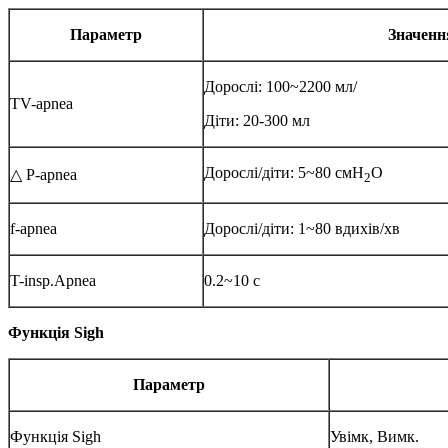
Параметр
Значенн
Дорослі: 100~2200 мл/
TV-apnea
Діти: 20-300 мл
Дорослі/діти: 5~80 cмH
O
△ P-apnea
2
f-apnea
Дорослі/діти: 1~80 вдихів/хв
T-insp.Apnea
0.2~10 с
Функція Sigh
Параметр
Функція Sigh
Увімк, Вимк.