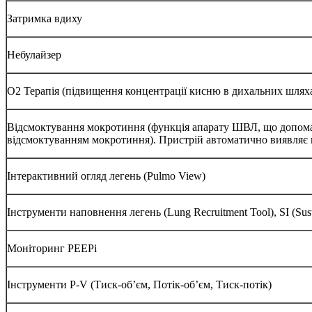
Затримка вдиху
Небулайзер
O2 Терапія (підвищення концентрації кисню в дихальних шлях
Відсмоктування мокротиння (функція апарату ШВЛ, що допома
відсмоктуванням мокротиння). Пристрій автоматично виявляє в
Інтерактивний огляд легень (Pulmo View)
Інструменти наповнення легень (Lung Recruitment Tool), SI (Susta
Моніторинг PEEPi
Інструменти P-V (Тиск-об’єм, Потік-об’єм, Тиск-потік)