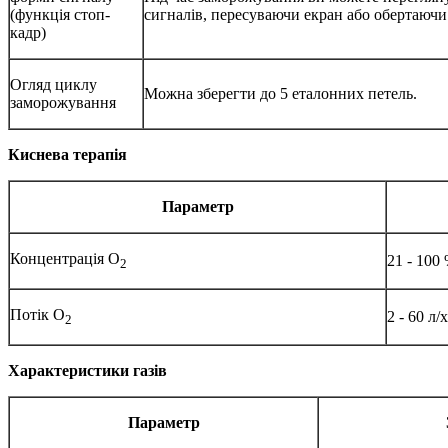
(функція стоп-
сигналів, пересуваючи екран або обертаючи
кадр)
Огляд циклу
Можна зберегти до 5 еталонних петель.
заморожування
Киснева терапія
Параметр
Концентрація O
21 - 10
2
Потік O
2 - 60 л/
2
Характеристики газів
Параметр