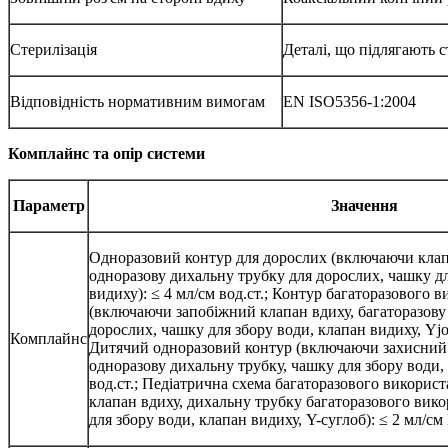
Стерилізація
Деталі, що підлягають с
Відповідність нормативним вимогам
EN ISO5356-1:2004
Комплайнс та опір системи
Параметр
Значення
Одноразовий контур для дорослих (включаючи клап
одноразову дихальну трубку для дорослих, чашку дл
видиху): ≤ 4 мл/см вод.ст.; Контур багаторазового 
(включаючи запобіжний клапан вдиху, багаторазову
дорослих, чашку для збору води, клапан видиху, Yjoin
Комплайнс
Дитячий одноразовий контур (включаючи захисний 
одноразову дихальну трубку, чашку для збору води, 
вод.ст.; Педіатрична схема багаторазового викори
клапан вдиху, дихальну трубку багаторазового вико
для збору води, клапан видиху, Y-суглоб): ≤ 2 мл/см