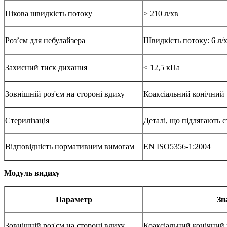
Пікова швидкість потоку
≥ 210 л/хв
Роз’єм для небулайзера
Швидкість потоку: 6 л/
Захисний тиск дихання
≤ 12,5 кПа
Зовнішній роз'єм на стороні вдиху
Коаксіальний конічний 
Стерилізація
Деталі, що підлягають с
Відповідність нормативним вимогам
EN ISO5356-1:2004
Модуль видиху
Параметр
Зн
Зовнішній роз'єм на стороні вдиху
Коаксіальний конічний 