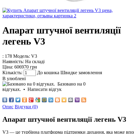
Апарат штучної вентиляції
легень V3
: 178
Модель:
V3
Наявність:
На складі
Ціна:
606970 грн
Кількість:
До кошика
Швидке замовлення
В улюблені
Базовано на 0
відгуках.
•
Написати відгук
Опис
Відгуки (0)
Апарат штучної вентиляції легень V3
V3 — це турбінна платформа підтримки дихання, яка може впор