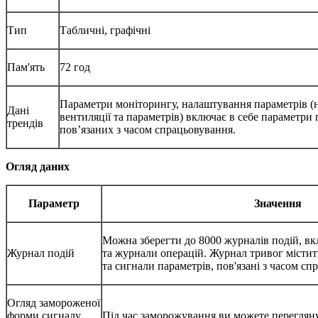
Тип
Табличні, графічні
Пам'ять
72 год
Параметри моніторингу, налаштування параметрів 
Дані
вентиляції та параметрів) включає в себе параметри 
трендів
пов’язаних з часом спрацьовування.
Огляд даних
Параметр
Значення
Можна зберегти до 8000 журналів подій, в
Журнал подій
та журнали операцій. Журнал тривог містит
та сигнали параметрів, пов'язані з часом с
Огляд замороженої
форми сигналу
Під час заморожування ви можете перегляну