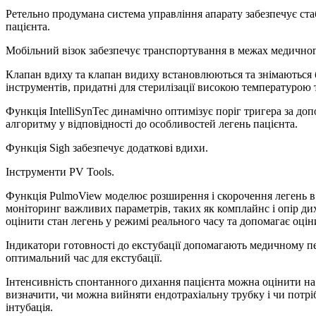
Ретельно продумана система управління апарату забезпечує ста
пацієнта.
Мобільний візок забезпечує транспортування в межах медичног
Клапан вдиху та клапан видиху встановлюються та знімаються 
інструментів, придатні для стерилізації високою температурою 
Функція IntelliSynTec динамічно оптимізує поріг тригера за д
алгоритму у відповідності до особливостей легень пацієнта.
Функція Sigh забезпечує додаткові вдихи.
Інструменти PV Tools.
Функція PulmoView моделює розширення і скорочення легень в 
моніторинг важливих параметрів, таких як комплайнс і опір ди
оцінити стан легень у режимі реального часу та допомагає оцін
Індикатори готовності до екстубації допомагають медичному п
оптимальний час для екстубації.
Інтенсивність спонтанного дихання пацієнта можна оцінити на
визначити, чи можна вийняти ендотрахіальну трубку і чи потрі
інтубація.