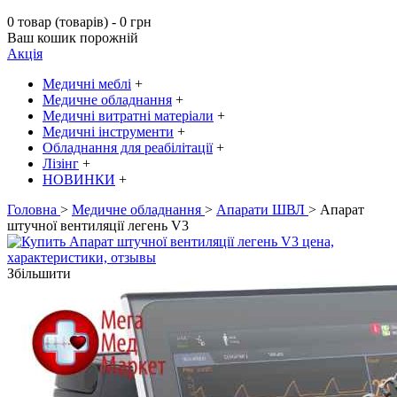
0 товар (товарів) - 0 грн
Ваш кошик порожній
Акція
Медичні меблі
+
Медичне обладнання
+
Медичні витратні матеріали
+
Медичні інструменти
+
Обладнання для реабілітації
+
Лізінг
+
НОВИНКИ
+
Головна
>
Медичне обладнання
>
Апарати ШВЛ
> Апарат
штучної вентиляції легень V3
Збільшити