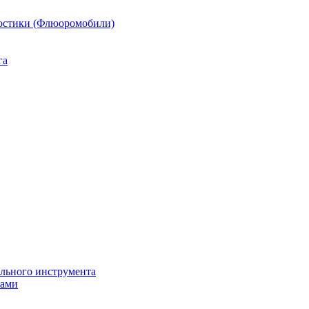
остики (Флюоромобили)
га
ильного инструмента
пами