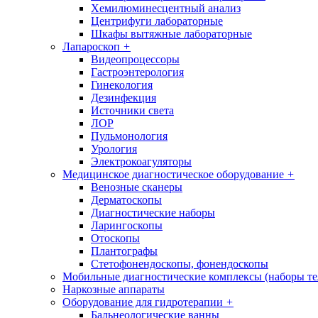
Хемилюминесцентный анализ
Центрифуги лабораторные
Шкафы вытяжные лабораторные
Лапароскоп
+
Видеопроцессоры
Гастроэнтерология
Гинекология
Дезинфекция
Источники света
ЛОР
Пульмонология
Урология
Электрокоагуляторы
Медицинское диагностическое оборудование
+
Венозные сканеры
Дерматоскопы
Диагностические наборы
Ларингоскопы
Отоскопы
Плантографы
Стетофонендоскопы, фонендоскопы
Мобильные диагностические комплексы (наборы т
Наркозные аппараты
Оборудование для гидротерапии
+
Бальнеологические ванны