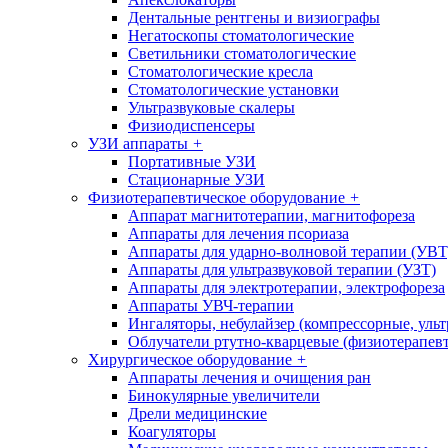
Дентальные рентгены и визиографы
Негатоскопы стоматологические
Светильники стоматологические
Стоматологические кресла
Стоматологические установки
Ультразвуковые скалеры
Физиодиспенсеры
УЗИ аппараты
+
Портативные УЗИ
Стационарные УЗИ
Физиотерапевтическое оборудование
+
Аппарат магнитотерапии, магнитофореза
Аппараты для лечения псориаза
Аппараты для ударно-волновой терапии (УВТ
Аппараты для ультразвуковой терапии (УЗТ)
Аппараты для электротерапии, электрофореза
Аппараты УВЧ-терапии
Ингаляторы, небулайзер (компрессорные, ульт
Облучатели ртутно-кварцевые (физиотерапев
Хирургическое оборудование
+
Аппараты лечения и очищения ран
Бинокулярные увеличители
Дрели медицинские
Коагуляторы