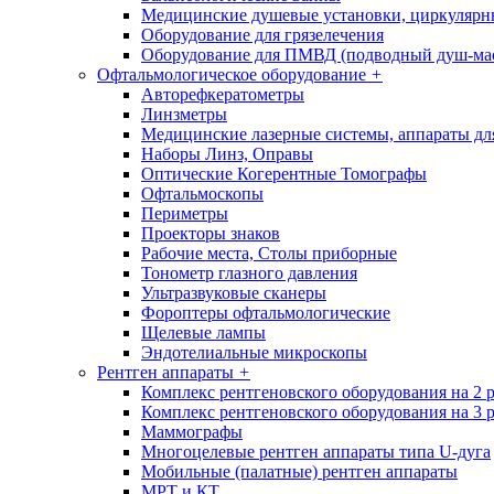
Медицинские душевые установки, циркуляр
Оборудование для грязелечения
Оборудование для ПМВД (подводный душ-ма
Офтальмологическое оборудование
+
Авторефкератометры
Линзметры
Медицинские лазерные системы, аппараты дл
Наборы Линз, Оправы
Оптические Когерентные Томографы
Офтальмоскопы
Периметры
Проекторы знаков
Рабочие места, Столы приборные
Тонометр глазного давления
Ультразвуковые сканеры
Фороптеры офтальмологические
Щелевые лампы
Эндотелиальные микроскопы
Рентген аппараты
+
Комплекс рентгеновского оборудования на 2 
Комплекс рентгеновского оборудования на 3 
Маммографы
Многоцелевые рентген аппараты типа U-дуга
Мобильные (палатные) рентген аппараты
МРТ и КТ