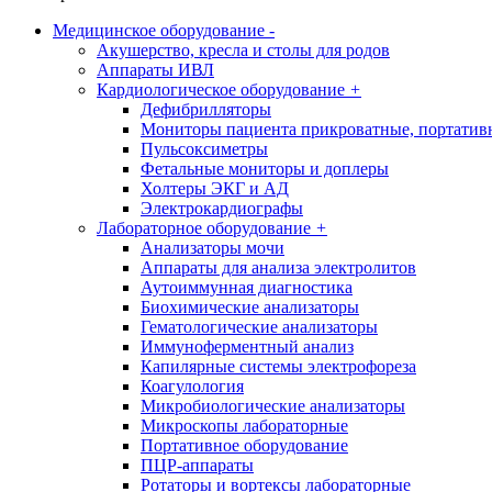
Медицинское оборудование
-
Акушерство, кресла и столы для родов
Аппараты ИВЛ
Кардиологическое оборудование
+
Дефибрилляторы
Мониторы пациента прикроватные, портатив
Пульсоксиметры
Фетальные мониторы и доплеры
Холтеры ЭКГ и АД
Электрокардиографы
Лабораторное оборудование
+
Анализаторы мочи
Аппараты для анализа электролитов
Аутоиммунная диагностика
Биохимические анализаторы
Гематологические анализаторы
Иммуноферментный анализ
Капилярные системы электрофореза
Коагулология
Микробиологические анализаторы
Микроскопы лабораторные
Портативное оборудование
ПЦР-аппараты
Ротаторы и вортексы лабораторные