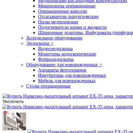
Медицинские кислородные концентраторы
Микроскопы операционные
Операционные консоли
Отсасыватели хирургические
Пилы медицинские
Подогреватели крови и жидкости
Шприцевые дозаторы, Инфузоматы (перфузор
Холодильное оборудование
Эндоскопы
+
Видеоэндоскопы
Мониторы эндоскопические
Фиброэндоскопы
Оборудование для новорожденных
+
Аппараты фототерапии
Инкубаторы для новорожденных
Мебель для новорожденных
Столы операционные
Увеличить