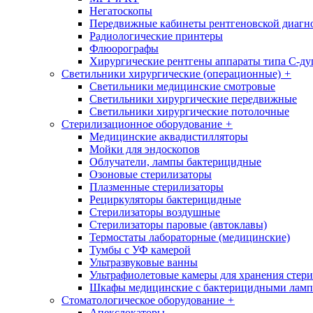
Негатоскопы
Передвижные кабинеты рентгеновской диагн
Радиологические принтеры
Флюорографы
Хирургические рентгены аппараты типа С-ду
Светильники хирургические (операционные)
+
Светильники медицинские смотровые
Светильники хирургические передвижные
Светильники хирургические потолочные
Стерилизационное оборудование
+
Медицинские аквадистилляторы
Мойки для эндоскопов
Облучатели, лампы бактерицидные
Озоновые стерилизаторы
Плазменные стерилизаторы
Рециркуляторы бактерицидные
Стерилизаторы воздушные
Стерилизаторы паровые (автоклавы)
Термостаты лабораторные (медицинские)
Тумбы с УФ камерой
Ультразвуковые ванны
Ультрафиолетовые камеры для хранения стер
Шкафы медицинские с бактерицидными лам
Стоматологическое оборудование
+
Апекслокаторы