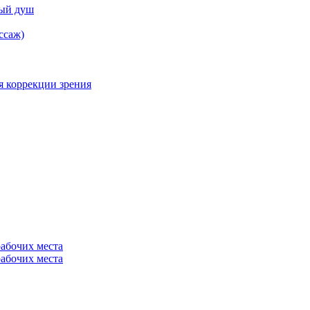
ный душ
ссаж)
я коррекции зрения
рабочих места
рабочих места