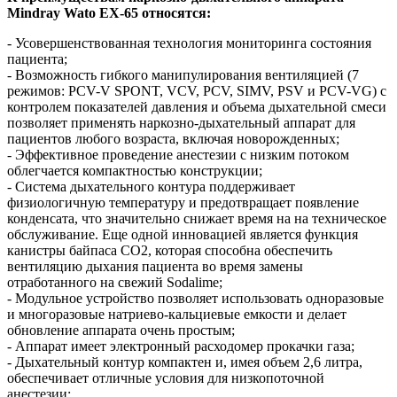
Mindray Wato EX-65 относятся:
- Усовершенствованная технология мониторинга состояния
пациента;
- Возможность гибкого манипулирования вентиляцией (7
режимов: PCV-V SPONT, VCV, PCV, SIMV, PSV и PCV-VG) с
контролем показателей давления и объема дыхательной смеси
позволяет применять наркозно-дыхательный аппарат для
пациентов любого возраста, включая новорожденных;
- Эффективное проведение анестезии с низким потоком
облегчается компактностью конструкции;
- Система дыхательного контура поддерживает
физиологичную температуру и предотвращает появление
конденсата, что значительно снижает время на на техническое
обслуживание. Еще одной инновацией является функция
канистры байпаса CO2, которая способна обеспечить
вентиляцию дыхания пациента во время замены
отработанного на свежий Sodalime;
- Модульное устройство позволяет использовать одноразовые
и многоразовые натриево-кальциевые емкости и делает
обновление аппарата очень простым;
- Аппарат имеет электронный расходомер прокачки газа;
- Дыхательный контур компактен и, имея объем 2,6 литра,
обеспечивает отличные условия для низкопоточной
анестезии;