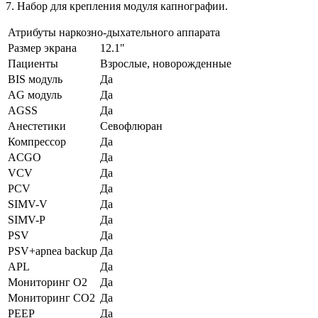
7. Набор для крепления модуля капнографии.
Атрибуты наркозно-дыхательного аппарата
Размер экрана
12.1"
Пациенты
Взрослые, новорожденные
BIS модуль
Да
AG модуль
Да
AGSS
Да
Анестетики
Севофлюран
Компрессор
Да
ACGO
Да
VCV
Да
PCV
Да
SIMV-V
Да
SIMV-P
Да
PSV
Да
PSV+apnea backup
Да
APL
Да
Мониторинг О2
Да
Мониторинг СО2
Да
PEEP
Да