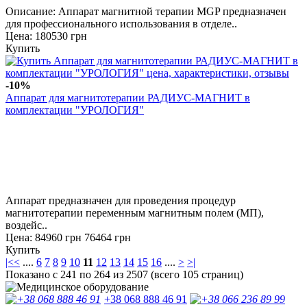
Описание: Аппарат магнитной терапии MGP предназначен
для профессионального использования в отделе..
Цена: 180530 грн
Купить
-10%
Аппарат для магнитотерапии РАДИУС-МАГНИТ в
комплектации "УРОЛОГИЯ"
Аппарат предназначен для проведения процедур
магнитотерапии переменным магнитным полем (МП),
воздейс..
Цена:
84960 грн
76464 грн
Купить
|<
<
....
6
7
8
9
10
11
12
13
14
15
16
....
>
>|
Показано с 241 по 264 из 2507 (всего 105 страниц)
+38 068 888 46 91