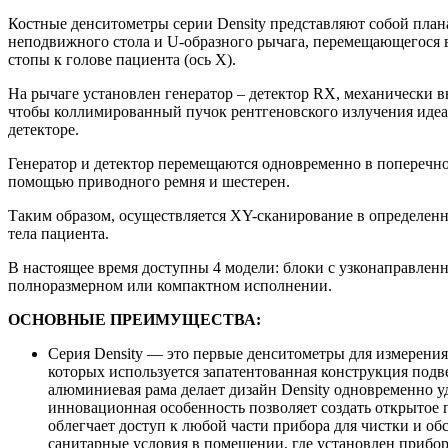
Костные денситометры серии Density представляют собой план
неподвижного стола и U-образного рычага, перемещающегося 
стопы к голове пациента (ось X).
На рычаге установлен генератор – детектор RX, механически 
чтобы коллимированный пучок рентгеновского излучения идеа
детекторе.
Генератор и детектор перемещаются одновременно в поперечно
помощью приводного ремня и шестерен.
Таким образом, осуществляется XY-сканирование в определен
тела пациента.
В настоящее время доступны 4 модели: блоки с узконаправлен
полноразмерном или компактном исполнении.
ОСНОВНЫЕ ПРЕИМУЩЕСТВА:
Серия Density — это первые денситометры для измерения
которых используется запатентованная конструкция подв
алюминиевая рама делает дизайн Density одновременно 
инновационная особенность позволяет создать открытое п
облегчает доступ к любой части прибора для чистки и о
санитарные условия в помещении, где установлен прибор