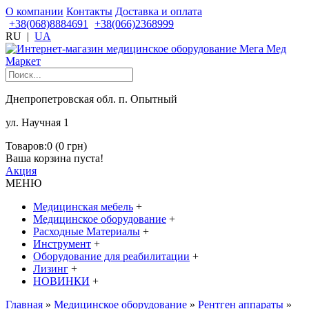
О компании
Контакты
Доставка и оплата
+38(068)8884691
+38(066)2368999
RU
|
UA
Днепропетровская обл. п. Опытный
ул. Научная 1
Товаров:0 (0 грн)
Ваша корзина пуста!
Акция
МЕНЮ
Медицинская мебель
+
Медицинское оборудование
+
Расходные Материалы
+
Инструмент
+
Оборудование для реабилитации
+
Лизинг
+
НОВИНКИ
+
Главная
»
Медицинское оборудование
»
Рентген аппараты
»