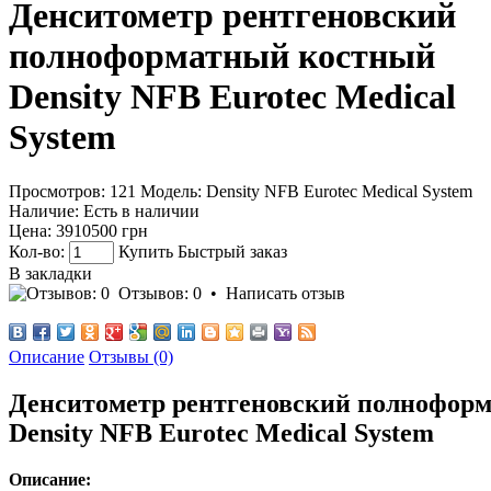
Денситометр рентгеновский
полноформатный костный
Density NFB Eurotec Medical
System
Просмотров: 121
Модель:
Density NFB Eurotec Medical System
Наличие:
Есть в наличии
Цена:
3910500 грн
Кол-во:
Купить
Быстрый заказ
В закладки
Отзывов: 0
•
Написать отзыв
Описание
Отзывы (0)
Денситометр рентгеновский полнофор
Density NFB Eurotec Medical System
Описание: