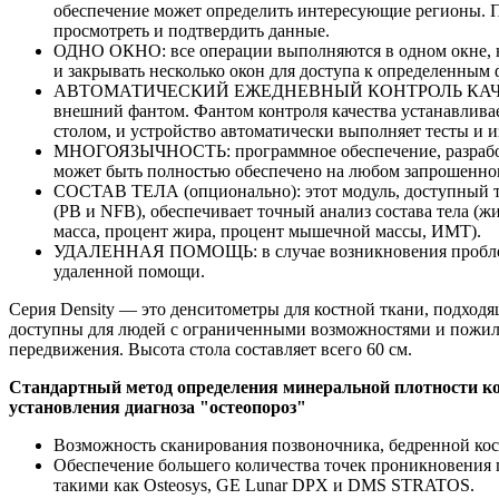
обеспечение может определить интересующие регионы. 
просмотреть и подтвердить данные.
ОДНО ОКНО: все операции выполняются в одном окне, н
и закрывать несколько окон для доступа к определенным
АВТОМАТИЧЕСКИЙ ЕЖЕДНЕВНЫЙ КОНТРОЛЬ КАЧЕСТ
внешний фантом. Фантом контроля качества устанавлива
столом, и устройство автоматически выполняет тесты и и
МНОГОЯЗЫЧНОСТЬ: программное обеспечение, разработ
может быть полностью обеспечено на любом запрошенно
СОСТАВ ТЕЛА (опционально): этот модуль, доступный то
(PB и NFB), обеспечивает точный анализ состава тела (ж
масса, процент жира, процент мышечной массы, ИМТ).
УДАЛЕННАЯ ПОМОЩЬ: в случае возникновения проблем
удаленной помощи.
Серия Density — это денситометры для костной ткани, подходящ
доступны для людей с ограниченными возможностями и пожи
передвижения. Высота стола составляет всего 60 см.
Стандартный метод определения минеральной плотности ко
установления диагноза "остеопороз"
Возможность сканирования позвоночника, бедренной кост
Обеспечение большего количества точек проникновения 
такими как Osteosys, GE Lunar DPX и DMS STRATOS.