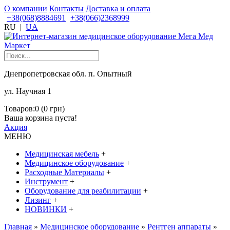
О компании
Контакты
Доставка и оплата
+38(068)8884691
+38(066)2368999
RU
|
UA
Днепропетровская обл. п. Опытный
ул. Научная 1
Товаров:0 (0 грн)
Ваша корзина пуста!
Акция
МЕНЮ
Медицинская мебель
+
Медицинское оборудование
+
Расходные Материалы
+
Инструмент
+
Оборудование для реабилитации
+
Лизинг
+
НОВИНКИ
+
Главная
»
Медицинское оборудование
»
Рентген аппараты
»