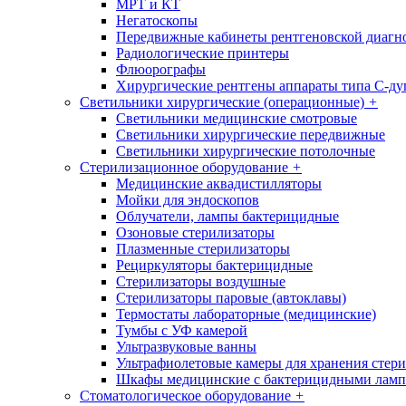
МРТ и КТ
Негатоскопы
Передвижные кабинеты рентгеновской диагн
Радиологические принтеры
Флюорографы
Хирургические рентгены аппараты типа С-ду
Светильники хирургические (операционные)
+
Светильники медицинские смотровые
Светильники хирургические передвижные
Светильники хирургические потолочные
Стерилизационное оборудование
+
Медицинские аквадистилляторы
Мойки для эндоскопов
Облучатели, лампы бактерицидные
Озоновые стерилизаторы
Плазменные стерилизаторы
Рециркуляторы бактерицидные
Стерилизаторы воздушные
Стерилизаторы паровые (автоклавы)
Термостаты лабораторные (медицинские)
Тумбы с УФ камерой
Ультразвуковые ванны
Ультрафиолетовые камеры для хранения стер
Шкафы медицинские с бактерицидными лам
Стоматологическое оборудование
+