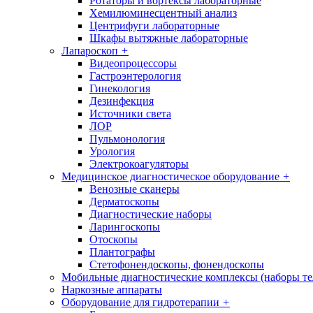
Ротаторы и вортексы лабораторные
Хемилюминесцентный анализ
Центрифуги лабораторные
Шкафы вытяжные лабораторные
Лапароскоп
+
Видеопроцессоры
Гастроэнтерология
Гинекология
Дезинфекция
Источники света
ЛОР
Пульмонология
Урология
Электрокоагуляторы
Медицинское диагностическое оборудование
+
Венозные сканеры
Дерматоскопы
Диагностические наборы
Ларингоскопы
Отоскопы
Плантографы
Стетофонендоскопы, фонендоскопы
Мобильные диагностические комплексы (наборы т
Наркозные аппараты
Оборудование для гидротерапии
+