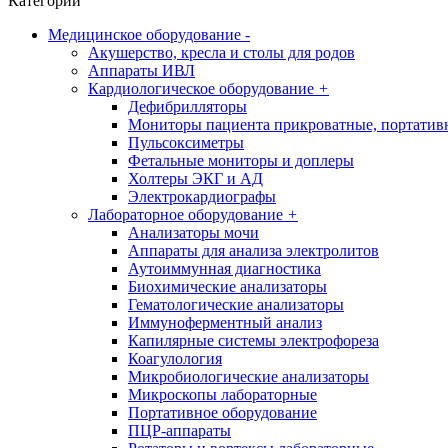
Категории
Медицинское оборудование
-
Акушерство, кресла и столы для родов
Аппараты ИВЛ
Кардиологическое оборудование
+
Дефибрилляторы
Мониторы пациента прикроватные, портатив
Пульсоксиметры
Фетальные мониторы и доплеры
Холтеры ЭКГ и АД
Электрокардиографы
Лабораторное оборудование
+
Анализаторы мочи
Аппараты для анализа электролитов
Аутоиммунная диагностика
Биохимические анализаторы
Гематологические анализаторы
Иммуноферментный анализ
Капилярные системы электрофореза
Коагулология
Микробиологические анализаторы
Микроскопы лабораторные
Портативное оборудование
ПЦР-аппараты