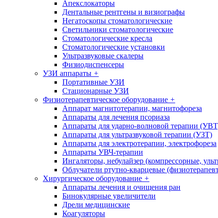
Апекслокаторы
Дентальные рентгены и визиографы
Негатоскопы стоматологические
Светильники стоматологические
Стоматологические кресла
Стоматологические установки
Ультразвуковые скалеры
Физиодиспенсеры
УЗИ аппараты
+
Портативные УЗИ
Стационарные УЗИ
Физиотерапевтическое оборудование
+
Аппарат магнитотерапии, магнитофореза
Аппараты для лечения псориаза
Аппараты для ударно-волновой терапии (УВТ
Аппараты для ультразвуковой терапии (УЗТ)
Аппараты для электротерапии, электрофореза
Аппараты УВЧ-терапии
Ингаляторы, небулайзер (компрессорные, ульт
Облучатели ртутно-кварцевые (физиотерапев
Хирургическое оборудование
+
Аппараты лечения и очищения ран
Бинокулярные увеличители
Дрели медицинские
Коагуляторы