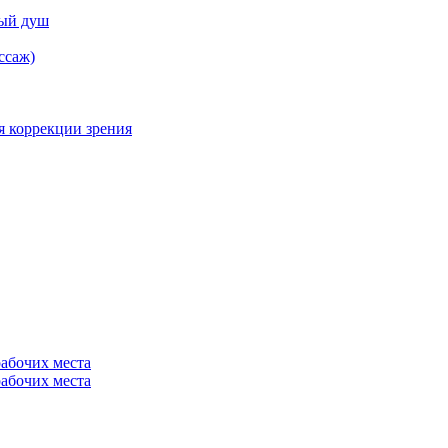
ный душ
ссаж)
я коррекции зрения
рабочих места
рабочих места