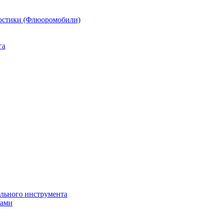
остики (Флюоромобили)
га
ильного инструмента
пами