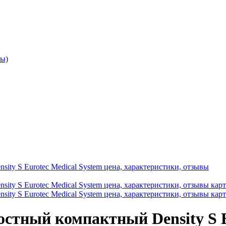
ы)
стный компактный Density S E