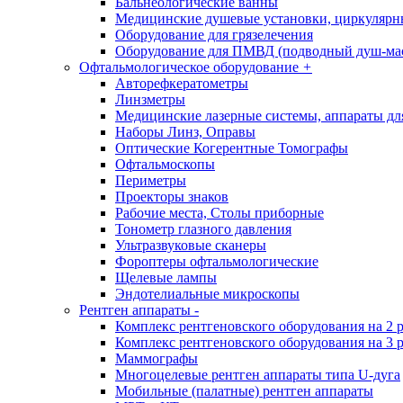
Бальнеологические ванны
Медицинские душевые установки, циркуляр
Оборудование для грязелечения
Оборудование для ПМВД (подводный душ-ма
Офтальмологическое оборудование
+
Авторефкератометры
Линзметры
Медицинские лазерные системы, аппараты дл
Наборы Линз, Оправы
Оптические Когерентные Томографы
Офтальмоскопы
Периметры
Проекторы знаков
Рабочие места, Столы приборные
Тонометр глазного давления
Ультразвуковые сканеры
Фороптеры офтальмологические
Щелевые лампы
Эндотелиальные микроскопы
Рентген аппараты
-
Комплекс рентгеновского оборудования на 2 
Комплекс рентгеновского оборудования на 3 
Маммографы
Многоцелевые рентген аппараты типа U-дуга
Мобильные (палатные) рентген аппараты