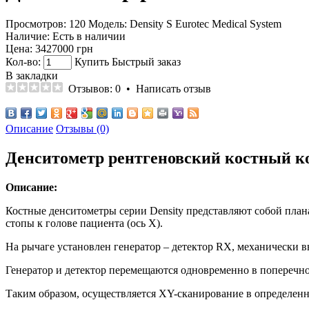
Просмотров: 120
Модель:
Density S Eurotec Medical System
Наличие:
Есть в наличии
Цена:
3427000 грн
Кол-во:
Купить
Быстрый заказ
В закладки
Отзывов: 0
•
Написать отзыв
Описание
Отзывы (0)
Денситометр рентгеновский костный ко
Описание:
Костные денситометры серии Density представляют собой план
стопы к голове пациента (ось X).
На рычаге установлен генератор – детектор RX, механически 
Генератор и детектор перемещаются одновременно в поперечно
Таким образом, осуществляется XY-сканирование в определенн